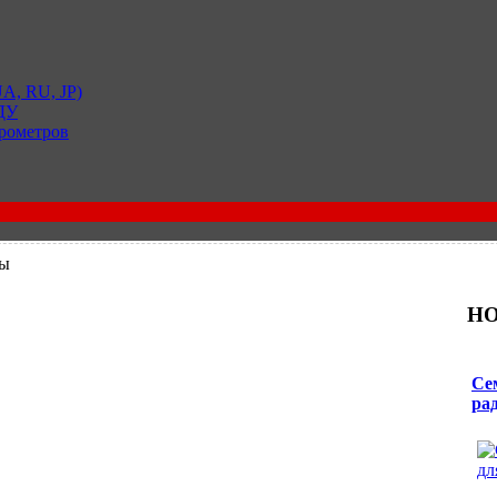
A, RU, JP)
 ДУ
рометров
ты
НО
Се
ра