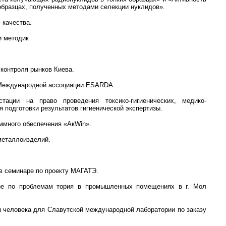
 образцах, полученных методами селекции нуклидов».
 качества.
и методик
контроля рынков Киева.
 Международной ассоциации ESARDA.
тации на право проведения токсико-гигиенических, медико-
я подготовки результатов гигиенической экспертизы.
аммного обеспечения «АкWin».
металлоизделий.
в семинаре по проекту МАГАТЭ.
ре по проблемам тория в промышленных помещениях в г. Мол
я человека для Славутской международной лаборатории по заказу