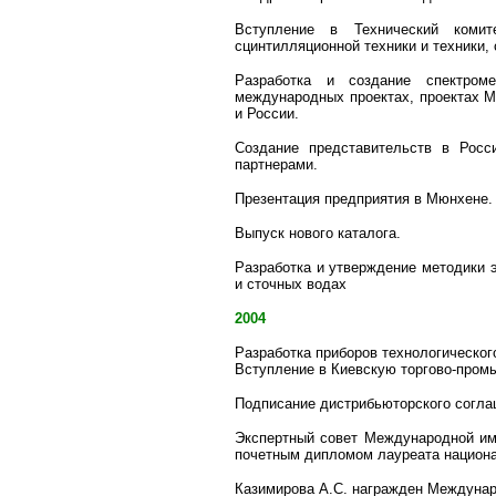
Вступление в Технический коми
сцинтилляционной техники и техники,
Разработка и создание спектром
международных проектах, проектах М
и России.
Создание представительств в Росс
партнерами.
Презентация предприятия в Мюнхене.
Выпуск нового каталога.
Разработка и утверждение методики 
и сточных водах
2004
Разработка приборов технологическог
Вступление в Киевскую торгово-пром
Подписание дистрибьюторского сог
Экспертный совет Международной им
почетным дипломом лауреата национа
Казимирова А.С. награжден Междунар