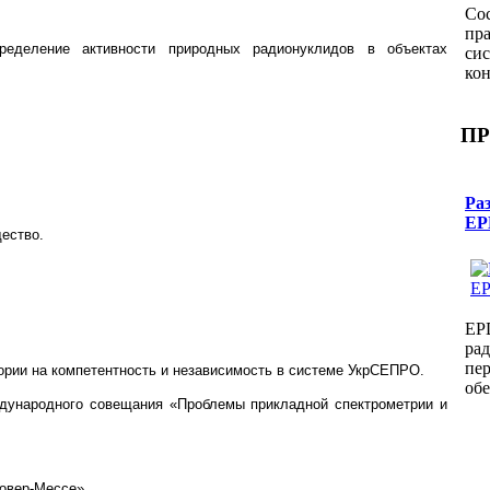
Со
пр
ределение активности природных радионуклидов в объектах
си
кон
ПР
Раз
EP
щество.
EP
рад
пер
ории на компетентность и независимость в системе УкрСЕПРО.
обе
ждународного совещания «Проблемы прикладной спектрометрии и
новер-Мессе».