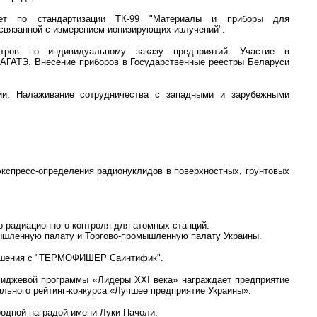
тет по стандартизации ТК-99 "Материалы и приборы для
 связанной с измерением ионизирующих излучений".
етров по индивидуальному заказу предприятий. Участие в
АГАТЭ. Внесение приборов в Государственные реестры Беларуси
ии. Налаживание сотрудничества с западными и зарубежными
экспресс-определения радионуклидов в поверхностных, грунтовых
о радиационного контроля для атомных станций.
ышленную палату и Торгово-промышленную палату Украины.
лашения с "ТЕРМОФИШЕР Саинтифик".
иджевой программы «Лидеры XXI века» награждает предприятие
льного рейтинг-конкурса «Лучшее предприятие Украины».
одной наградой имени Луки Пачоли.