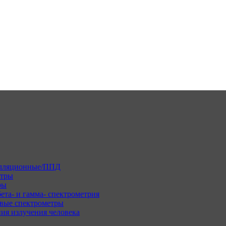
илляционные/ППД
етры
ры
ета- и гамма- спектрометрия
вые спектрометры
ия излучения человека