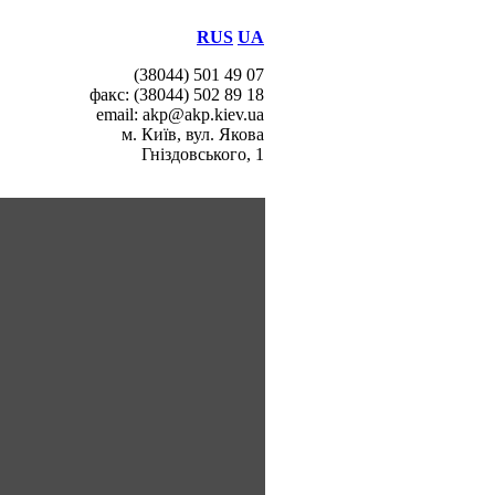
RUS
UA
(38044) 501 49 07
факс: (38044) 502 89 18
email: akp@akp.kiev.ua
м. Київ, вул. Якова
Гніздовського, 1