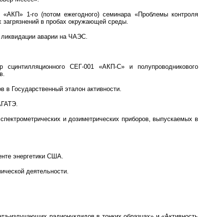
 «АКП» 1-го (потом ежегодного) семинара «Проблемы контроля
х загрязнений в пробах окружающей среды.
 ликвидации аварии на ЧАЭС.
р сцинтилляционного СЕГ-001 «АКП-С» и полупроводникового
ов.
в в Государственный эталон активности.
АГАТЭ.
 спектрометрических и дозиметрических приборов, выпускаемых в
енте энергетики США.
мической деятельности.
ета-излучающих радионуклидов в тонких образцах» и «Активность