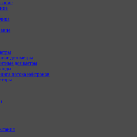
ование
ение
зчика
вание
метры
щие дозиметры
нтные дозиметры
банды
инга потока нейтронов
иторы
О
ытания