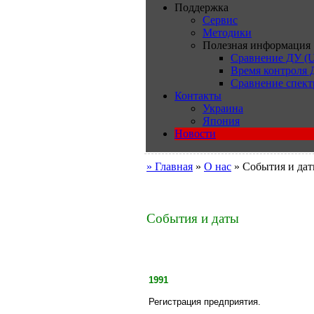
Поддержка
Сервис
Методики
Полезная информация
Сравнение ДУ (U
Время контроля
Сравнение спект
Контакты
Украина
Япония
Новости
» Главная
»
О нас
» События и да
События и даты
1991
Регистрация предприятия.