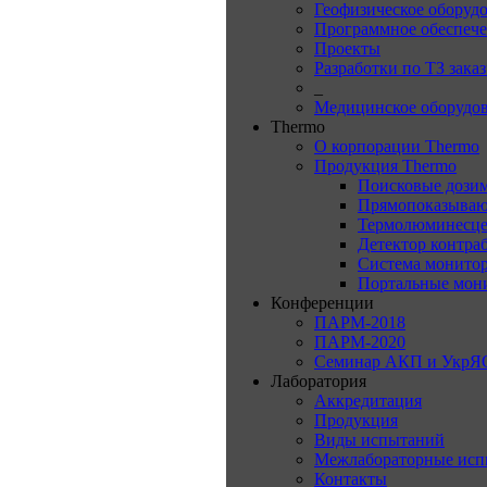
Геофизическое оборуд
Программное обеспеч
Проекты
Разработки по ТЗ зака
_
Медицинское оборудо
Thermo
О корпорации Thermo
Продукция Thermo
Поисковые дози
Прямопоказываю
Термолюминесце
Детектор контра
Система монитор
Портальные мон
Конференции
ПАРМ-2018
ПАРМ-2020
Семинар АКП и УкрЯ
Лаборатория
Аккредитация
Продукция
Виды испытаний
Межлабораторные исп
Контакты