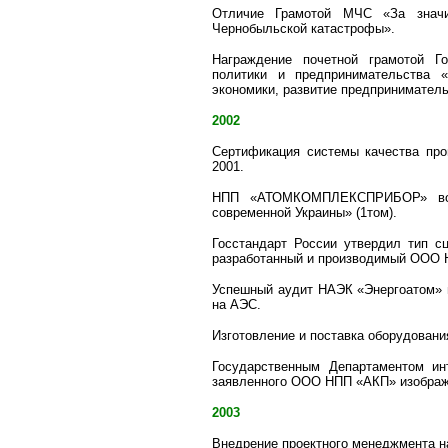
Отличие Грамотой МЧС «За значи
Чернобыльской катастрофы».
Награждение почетной грамотой Го
политики и предпринимательства 
экономики, развитие предпринимател
2002
Сертификация системы качества про
2001.
НПП «АТОМКОМПЛЕКСПРИБОР» вошл
современной Украины» (1том).
Госстандарт России утвердил тип сц
разработанный и производимый ООО
Успешный аудит НАЭК «Энергоатом» 
на АЭС.
Изготовление и поставка оборудован
Государственным Департаментом ин
заявленного ООО НПП «АКП» изображен
2003
Внедрение проектного менеджмента н