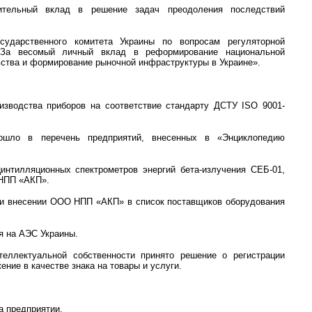
тельный вклад в решение задач преодоления последствий
сударственного комитета Украины по вопросам регуляторной
«За весомый личный вклад в реформирование национальной
ьства и формирование рыночной инфраструктуры в Украине».
изводства приборов на соответствие стандарту ДСТУ ISO 9001-
о в перечень предприятий, внесенных в «Энциклопедию
интилляционных спектрометров энергий бета-излучения СЕБ-01,
 НПП «АКП».
и внесении ООО НПП «АКП» в список поставщиков оборудования
ия на АЭС Украины.
теллектуальной собственности принято решение о регистрации
ие в качестве знака на товары и услуги.
а предприятии.