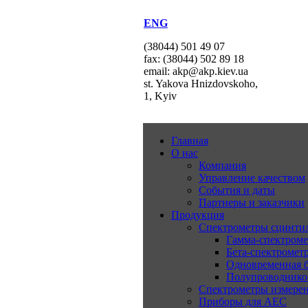
ENG
(38044) 501 49 07
fax: (38044) 502 89 18
email: akp@akp.kiev.ua
st. Yakova Hnizdovskoho,
1, Kyiv
Главная
О нас
Компания
Управление качеством
События и даты
Партнеры и заказчики
Продукция
Спектрометры сцинт
Гамма-спектром
Бета-спектромет
Одновременная б
Полупроводнико
Спектрометры измерен
Приборы для АЕС