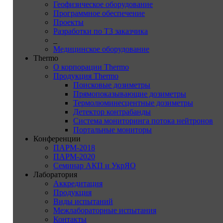
Геофизическое оборудование
Программное обеспечение
Проекты
Разработки по ТЗ заказчика
_
Медицинское оборудование
Thermo
О корпорации Thermo
Продукция Thermo
Поисковые дозиметры
Прямопоказывающие дозиметры
Термолюминесцентные дозиметры
Детектор контрабанды
Система мониторинга потока нейтронов
Портальные мониторы
Конференции
ПАРМ-2018
ПАРМ-2020
Семинар АКП и УкрЯО
Лаборатория
Аккредитация
Продукция
Виды испытаний
Межлабораторные испытания
Контакты