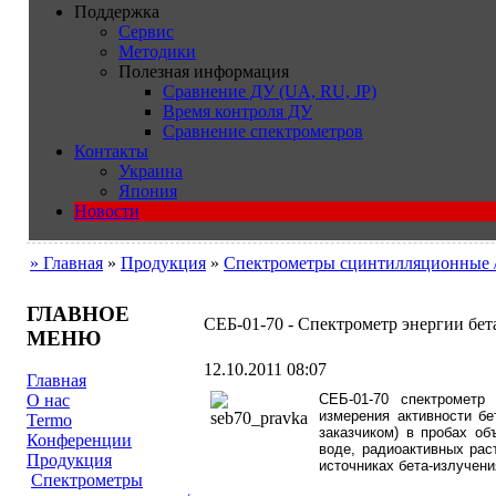
Поддержка
Сервис
Методики
Полезная информация
Сравнение ДУ (UA, RU, JP)
Время контроля ДУ
Сравнение спектрометров
Контакты
Украина
Япония
Новости
» Главная
»
Продукция
»
Cпектрометры сцинтилляционные 
ГЛАВНОЕ
СЕБ-01-70 - Cпектрометр энергии бет
МЕНЮ
12.10.2011 08:07
Главная
СЕБ-01-70 спектрометр
О нас
измерения активности бе
Termo
заказчиком) в пробах об
Конференции
воде, радиоактивных рас
Продукция
источниках бета-излучени
Cпектрометры