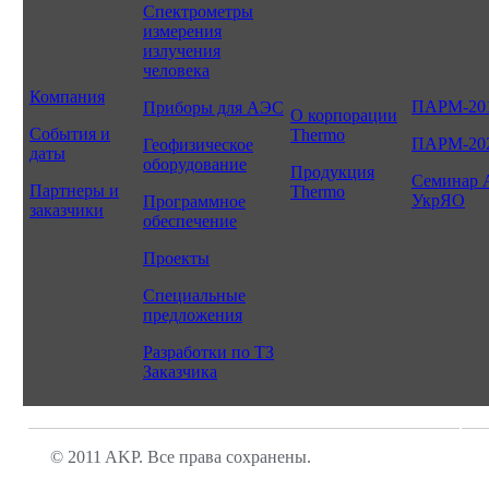
Спектрометры
измерения
излучения
человека
Компания
ПАРМ-20
Приборы для АЭС
О корпорации
События и
Thermo
ПАРМ-20
Геофизическое
даты
оборудование
Продукция
Семинар 
Партнеры и
Thermo
УкрЯО
Программное
заказчики
обеспечение
Проекты
Специальные
предложения
Разработки по ТЗ
Заказчика
© 2011 AKP. Все права сохранены.