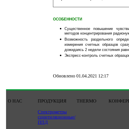
ОСОБЕННОСТИ
Существенное повышение чувстви
методов концентрирования радиону
Возможность раздельного опред
измерения счетных образцов сра
дожидаясь 2 недели состояния равн
Экспресс-контроль счетных образцо
Обновлено 01.04.2021 12:17
О НАС
ПРОДУКЦИЯ
THERMO
КОНФЕР
Спектрометры
сцинтиляционные/
ППД