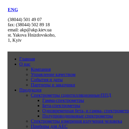
ENG
(38044) 501 49 07
fax: (38044) 502 89 18
email: akp@akp.kiev.ua
st. Yakova Hnizdovskoho,
1, Kyiv
Главная
О нас
Компания
Управление качеством
События и даты
Партнеры и заказчики
Продукция
Спектрометры сцинтилляционные/ППД
Гамма-спектрометры
Бета-спектрометры
Одновременная бета- и гамма- спектрометр
Полупроводниковые спектрометры
Спектрометры измерения излучения человека
Приборы для АЕС