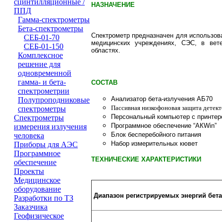
сцинтилляционные /
НАЗНАЧЕНИЕ
ППД
Гамма-спектрометры
Бета-спектрометры
Спектрометр предназначен для использова
СЕБ-01-70
медицинских учреждениях, СЭС, в вете
СЕБ-01-150
областях.
Комплексное
решение для
одновременной
гамма- и бета-
СОСТАВ
спектрометрии
Анализатор бета-излучения АБ70
Полупроподниковые
Пассивная низкофоновая защита детек
спектрометры
Персональный компьютер с принтер
Cпектрометры
Программное обеспечение “АКWin”
измерения излучения
Блок бесперебойного питания
человека
Набор измерительных кювет
Приборы для АЭС
Программное
ТЕХНИЧЕСКИЕ ХАРАКТЕРИСТИКИ
обеспечение
Проeкты
Медицинское
оборудование
Диапазон регистрируемых энергий бета
Разработки по ТЗ
Заказчика
Геофизическое