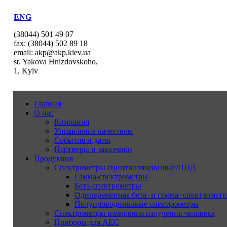
ENG
(38044) 501 49 07
fax: (38044) 502 89 18
email: akp@akp.kiev.ua
st. Yakova Hnizdovskoho,
1, Kyiv
Главная
О нас
Компания
Управление качеством
События и даты
Партнеры и заказчики
Продукция
Спектрометры сцинтилляционные/ППД
Гамма-спектрометры
Бета-спектрометры
Одновременная бета- и гамма- спектрометр
Полупроводниковые спектрометры
Спектрометры измерения излучения человека
Приборы для АЕС