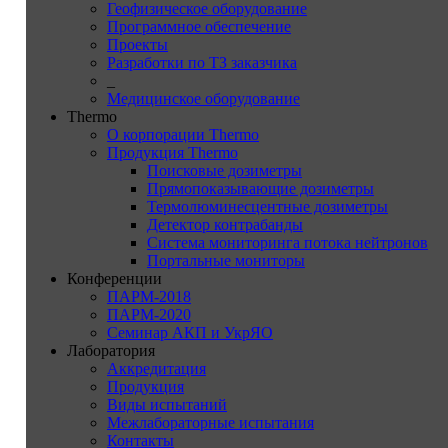
Геофизическое оборудование
Программное обеспечение
Проекты
Разработки по ТЗ заказчика
_
Медицинское оборудование
Thermo
О корпорации Thermo
Продукция Thermo
Поисковые дозиметры
Прямопоказывающие дозиметры
Термолюминесцентные дозиметры
Детектор контрабанды
Система мониторинга потока нейтронов
Портальные мониторы
Конференции
ПАРМ-2018
ПАРМ-2020
Семинар АКП и УкрЯО
Лаборатория
Аккредитация
Продукция
Виды испытаний
Межлабораторные испытания
Контакты