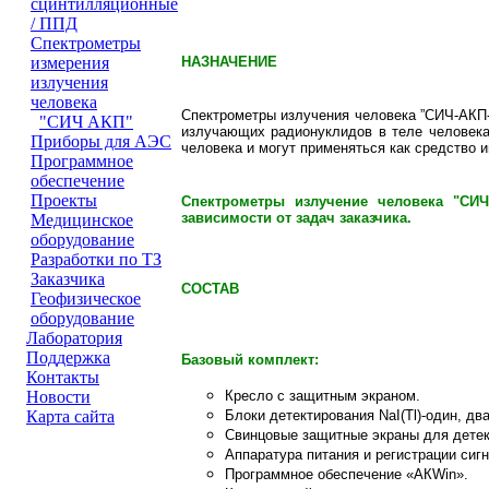
сцинтилляционные
/ ППД
Cпектрометры
НАЗНАЧЕНИЕ
измерения
излучения
человека
Спектрометры излучения человека
”
СИЧ-АКП
"СИЧ АКП"
излучающих радионуклидов в теле человека
Приборы для АЭС
человека и могут применяться как средство 
Программное
обеспечение
Проeкты
Спектрометры излучение человека "СИЧ
зависимости от задач заказчика.
Медицинское
оборудование
Разработки по ТЗ
Заказчика
СОСТАВ
Геофизическое
оборудование
Лаборатория
Поддержка
Базовый комплект:
Контакты
Кресло с защитным экраном.
Новости
Блоки детектирования NaI(Tl)-один, два
Карта сайта
Свинцовые защитные экраны для детек
Аппаратура питания и регистрации сигн
Программное обеспечение «АКWin».