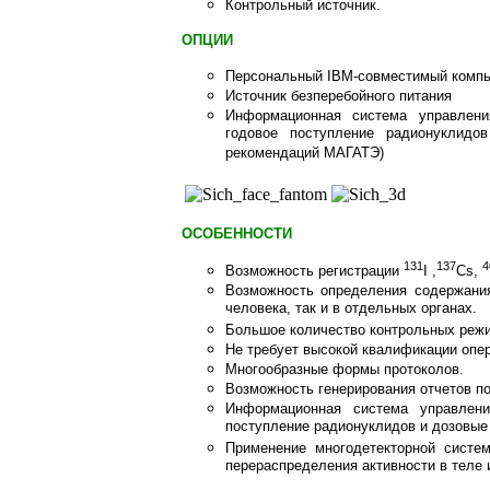
Контрольный источник.
ОПЦИИ
Персональный IBM-совместимый компь
Источник безперебойного питания
Информационная система управлени
годовое поступление радионуклидо
рекомендаций МАГАТЭ)
ОСОБЕННОСТИ
131
137
4
Возможность регистрации
I ,
Cs,
Возможность определения содержани
человека, так и в отдельных органах.
Большое количество контрольных режи
Не требует высокой квалификации опер
Многообразные формы протоколов.
Возможность генерирования отчетов п
Информационная система управлени
поступление радионуклидов и дозовые 
Применение многодетекторной систе
перераспределения активности в теле 