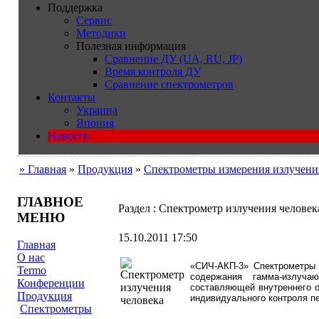
Поддержка
Сервис
Методики
Полезная информация
Сравнение ДУ (UA, RU, JP)
Время контроля ДУ
Сравнение спектрометров
Контакты
Украина
Япония
Новости
» Главная
»
Продукция
»
Cпектрометры измерения излучени
ГЛАВНОЕ
Раздел : Спектрометр излучения человек
МЕНЮ
15.10.2011 17:50
Главная
О нас
«СИЧ-АКП-3» Спектрометры 
Termo
содержания гамма-излуча
Конференции
составляющей внутреннего о
Продукция
индивидуального контроля п
Cпектрометры