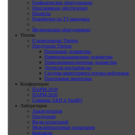
Геофизическое оборудование
Программное обеспечение
Проекты
Разработки по ТЗ заказчика
_
Медицинское оборудование
Thermo
О корпорации Thermo
Продукция Thermo
Поисковые дозиметры
Прямопоказывающие дозиметры
Термолюминесцентные дозиметры
Детектор контрабанды
Система мониторинга потока нейтронов
Портальные мониторы
Конференции
ПАРМ-2018
ПАРМ-2020
Семинар АКП и УкрЯО
Лаборатория
Аккредитация
Продукция
Виды испытаний
Межлабораторные испытания
Контакты