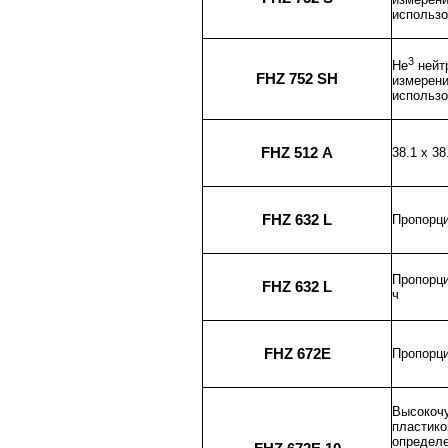
использо
3
He
нейт
FHZ 752 SН
измерени
использо
FHZ 512 А
38.1 х 3
FHZ 632 L
Пропорци
Пропорци
FHZ 632 L
ч
FHZ 672Е
Пропорци
Высокочу
пластико
определе