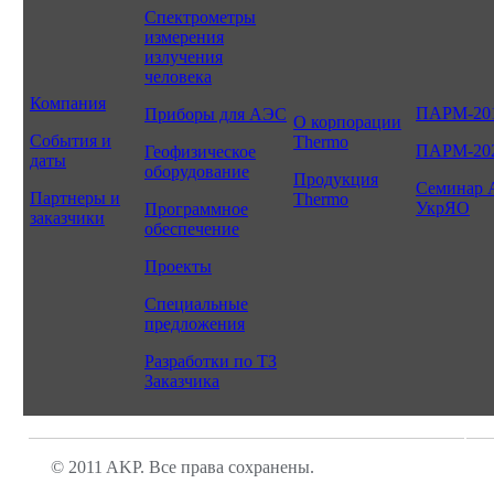
Спектрометры
измерения
излучения
человека
Компания
ПАРМ-20
Приборы для АЭС
О корпорации
События и
Thermo
ПАРМ-20
Геофизическое
даты
оборудование
Продукция
Семинар 
Партнеры и
Thermo
УкрЯО
Программное
заказчики
обеспечение
Проекты
Специальные
предложения
Разработки по ТЗ
Заказчика
© 2011 AKP. Все права сохранены.