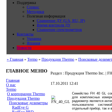
Поддержка
Сервис
Методики
Полезная информация
Сравнение ДУ (UA, RU, JP)
Время контроля ДУ
Сравнение спектрометров
Контакты
Украина
Япония
Новости
» Главная
»
Termo
»
Продукция Thermo
»
Поисковые дозиме
ГЛАВНОЕ МЕНЮ
Раздел : Продукция Thermo Inc. | F
Главная
17.10.2011 12:41
О нас
Termo
Семейство FH 40 GL со
О корпорации Thermo
для комплексных измер
Продукция Thermo
радиометр является инте
Поисковые дозиметры
пользователю системо
RadEye G
отдельный прибор, так и 
RadEye PRD