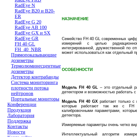
RadEye N
RadEye B20 и B20-
ER
НАЗНАЧЕНИЕ
RadEye G 20
RadEye AB 100
RadEye GX и SX
RadEye GR
Семейство FH 40 GL современных цифр
измерений с целью радиационно
FH 40 GL
интегрированной, дружественной по о
FH_40_NBR
может использоваться как отдельный пр
Прямопоказывающие
дозиметры
Термолюминесцентные
ОСОБЕННОСТИ
дозиметры
Детектор контрабанды
Система мониторинга
Модель FH 40 GL
– это отдельный р
плотности потока
детектором и возможностью работать с
нейтронов
Портальные мониторы
Модель FH 40 GХ
работает только с 
Конференции
которые работают так же с FH 
Продукция
калибровочными параметрами, которы
детектора.
Лаборатория
Поддержка
Измеряемые параметры очень четко ви
Контакты
Новости
Интеллектуальный алгоритм измер