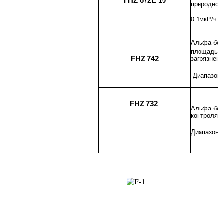
FHZ 672Е 10
природно
0.1мкР/ч
Альфа-бе
площадь
FHZ 742
загрязне
Диапазон
FHZ 732
Альфа-бе
контроля
_______________________
Диапазон 