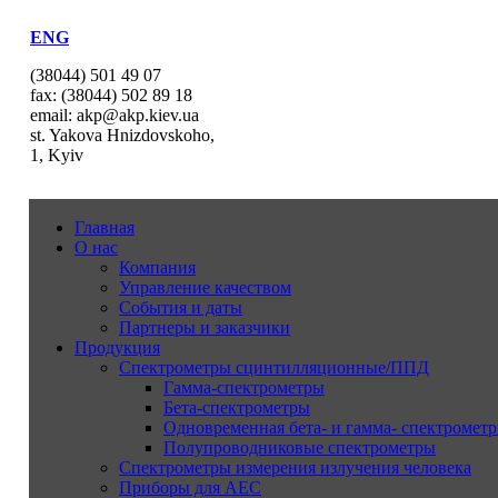
ENG
(38044) 501 49 07
fax: (38044) 502 89 18
email: akp@akp.kiev.ua
st. Yakova Hnizdovskoho,
1, Kyiv
Главная
О нас
Компания
Управление качеством
События и даты
Партнеры и заказчики
Продукция
Спектрометры сцинтилляционные/ППД
Гамма-спектрометры
Бета-спектрометры
Одновременная бета- и гамма- спектрометр
Полупроводниковые спектрометры
Спектрометры измерения излучения человека
Приборы для АЕС