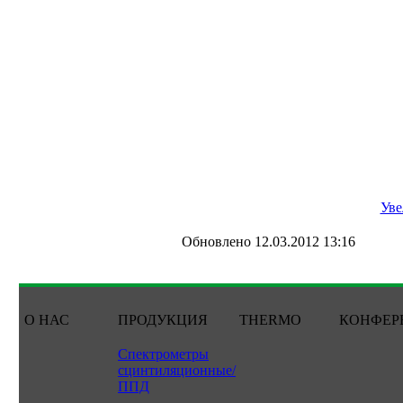
Уве
Обновлено 12.03.2012 13:16
О НАС
ПРОДУКЦИЯ
THERMO
КОНФЕР
Спектрометры
сцинтиляционные/
ППД