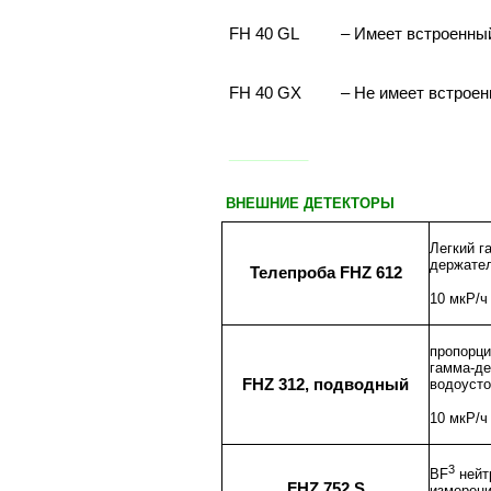
FH 40 GL
– Имеет встроенны
FH 40 GX
– Не имеет встроен
_________
ВНЕШНИЕ ДЕТЕКТОРЫ
Легкий г
держател
Телепроба FHZ 612
10 мкР/ч
пропорци
гамма-де
FHZ 312, подводный
водоусто
10 мкР/ч
3
BF
нейт
FHZ 752 S
измерени