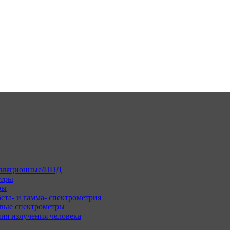
илляционные/ППД
етры
ры
ета- и гамма- спектрометрия
вые спектрометры
ия излучения человека