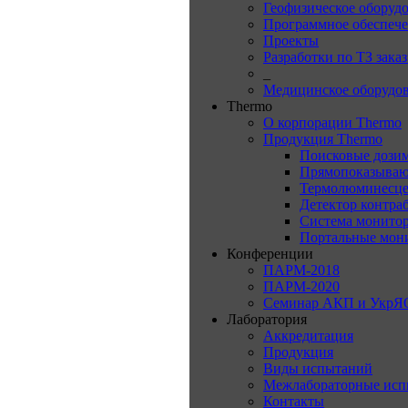
Геофизическое оборуд
Программное обеспеч
Проекты
Разработки по ТЗ зака
_
Медицинское оборудо
Thermo
О корпорации Thermo
Продукция Thermo
Поисковые дози
Прямопоказываю
Термолюминесце
Детектор контра
Система монитор
Портальные мон
Конференции
ПАРМ-2018
ПАРМ-2020
Семинар АКП и УкрЯ
Лаборатория
Аккредитация
Продукция
Виды испытаний
Межлабораторные исп
Контакты