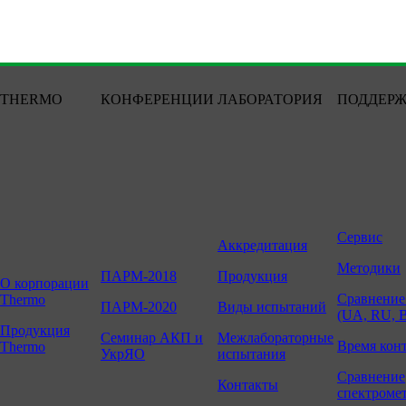
THERMO
КОНФЕРЕНЦИИ
ЛАБОРАТОРИЯ
ПОДДЕР
Сервис
Аккредитация
Методики
ПАРМ-2018
Продукция
О корпорации
Сравнение
Thermo
ПАРМ-2020
Виды испытаний
(UA, RU, 
Продукция
Семинар АКП и
Межлабораторные
Время кон
Thermo
УкрЯО
испытания
Сравнение
Контакты
спектроме