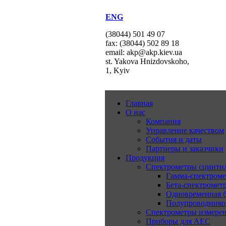
ENG
(38044) 501 49 07
fax: (38044) 502 89 18
email: akp@akp.kiev.ua
st. Yakova Hnizdovskoho,
1, Kyiv
Главная
О нас
Компания
Управление качеством
События и даты
Партнеры и заказчики
Продукция
Спектрометры сцинт
Гамма-спектром
Бета-спектромет
Одновременная б
Полупроводнико
Спектрометры измерен
Приборы для АЕС