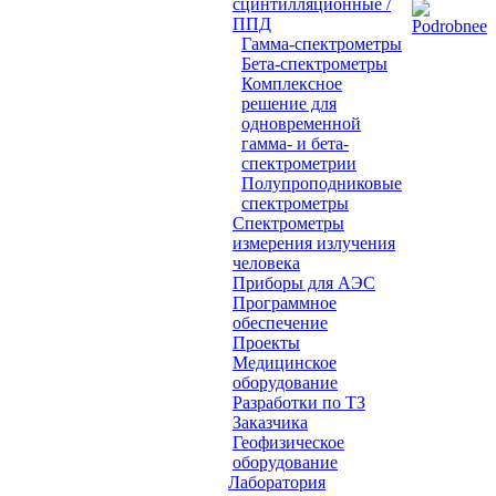
сцинтилляционные /
ППД
Гамма-спектрометры
Бета-спектрометры
Комплексное
решение для
одновременной
гамма- и бета-
спектрометрии
Полупроподниковые
спектрометры
Cпектрометры
измерения излучения
человека
Приборы для АЭС
Программное
обеспечение
Проeкты
Медицинское
оборудование
Разработки по ТЗ
Заказчика
Геофизическое
оборудование
Лаборатория