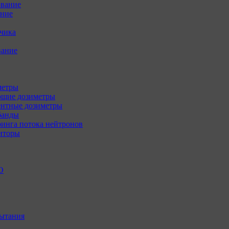
ование
ение
зчика
вание
метры
щие дозиметры
нтные дозиметры
банды
инга потока нейтронов
иторы
О
ытания