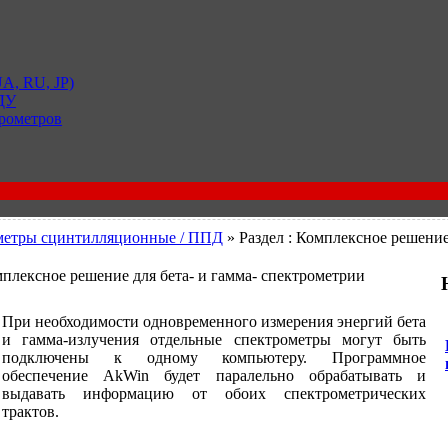
A, RU, JP)
 ДУ
рометров
метры сцинтилляционные / ППД
» Раздел : Комплексное решение
мплексное решение для бета- и гамма- спектрометрии
При необходимости одновременного измерения энергий бета
и гамма-излучения отдельные спектрометры могут быть
подключены к одному компьютеру. Программное
обеспечение AkWin будет паралельно обрабатывать и
выдавать информацию от обоих спектрометрических
трактов.