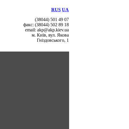
RUS
UA
(38044) 501 49 07
факс: (38044) 502 89 18
email: akp@akp.kiev.ua
м. Київ, вул. Якова
Гніздовського, 1