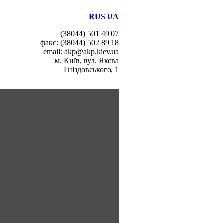
RUS
UA
(38044) 501 49 07
факс: (38044) 502 89 18
email: akp@akp.kiev.ua
м. Київ, вул. Якова
Гніздовського, 1