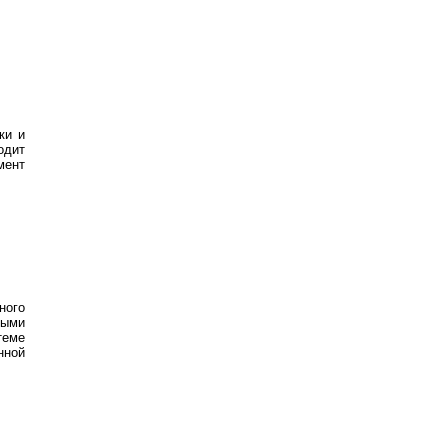
ки и
одит
мент
ного
ыми
теме
нной