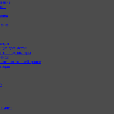
ование
ение
зчика
вание
метры
щие дозиметры
нтные дозиметры
банды
инга потока нейтронов
иторы
О
ытания