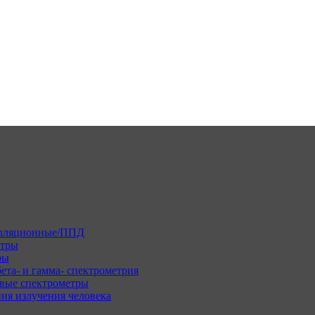
илляционные/ППД
етры
ры
ета- и гамма- спектрометрия
вые спектрометры
ия излучения человека