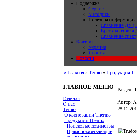
Поддержка
Сервис
Методики
Полезная информация
Сравнение ДУ (U
Время контроля
Сравнение спект
Контакты
Украина
Япония
Новости
» Главная
»
Termo
»
Продукция Th
ГЛАВНОЕ МЕНЮ
Раздел :
Главная
Автор: Ad
О нас
28.12.201
Termo
О корпорации Thermo
Продукция Thermo
Поисковые дозиметры
Прямопоказывающие
дозиметры