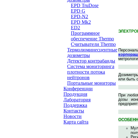
EPD TruDose
EPD G
EPD-N2
EPD Mk2
ED2
ЭЛЕКТРО
Программное
обеспечение Thermo
Считыватели Thermo
Термолюминесцентные
Персона
корпорац
дозиметры
метрологи
Детектор контрабанды
Система мониторинга
плотности потока
Дозиметры
нейтронов
или быть 
Портальные мониторы
Конференции
Продукция
При любом
дозы ион
Лаборатория
предприят
Поддержка
Контакты
Новости
ОСОБЕН
Карта сайта
Мул
пол
Рег