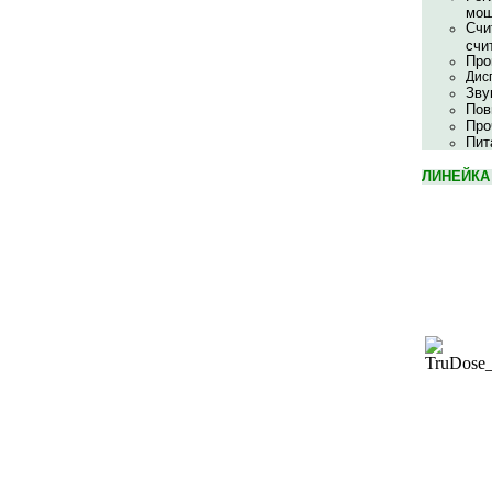
мощ
Счи
счи
Про
Дис
Зву
Пов
Про
Пит
ЛИНЕЙКА