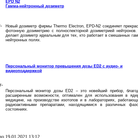
EPD N2
Гамма-нейтронный дозиметр
Новый дозиметр фирмы Thermo Electron, EPD-N2 соединяет прекра
фотонную дозиметрию с полноспекторной дозиметрией нейтронов.
делает дозиметр идеальным для тех, кто работает в смешанных гам
нейтронных полях.
Персональный монитор превышения дозы ED2 с аудио- и
видеоподдержкой
Персональный монитор дозы ED2 – это новейший прибор, благо
расширенным возможности, оптимален для использования в яде
медицине, на производстве изотопов и в лабораториях, работающ
радиоактивными препаратами, находящимися в различных фаз
состояниях.
о 19.01.2021 13:12