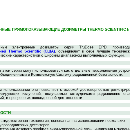
ННЫЕ ПРЯМОПОКАЗЫВАЮЩИЕ ДОЗИМЕТРЫ THERMO SCIENTIFIC In
льные электронные дозиметры серии TruDose EPD, производ
ией Thermo Scientific (США)
, объединяют в себе лучшие техническ
ческие характеристики с широким диапазоном выполняемых функций.
 этой серии могут использоваться как отдельные персональные устро
объединенными в Комплексную Систему радиационной безопасности.
 использовании они позволяют с высокой достоверностью регистриро
изирующих излучений, получаемые сотрудниками радиационно опа
ий, в процессе их повседневной деятельности.
НОСТИ
ьтидетекторная технология, основанная на использовании нескольких
упроводниковых детекторов
истрация дозового профиля аккумулированной дозы, индикация мгновен