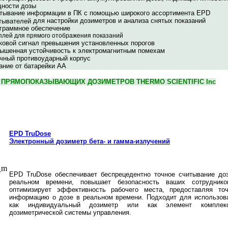
ности дозы
тывание информации в ПК с помощью широкого ассортимента EPD
для настройки дозиметров и анализа снятых показаний
тывателей
граммное обеспечение
плей для прямого отображения показаний
ковой сигнал превышения установленных порогов
ышенная устойчивость к электромагнитным помехам
чный противоударный корпус
ание от батарейки АА
 ПРЯМОПОКАЗЫВАЮЩИХ ДОЗИМЕТРОВ THERMO
SCIENTIFIC Inc
EPD TruDose
Электронный дозиметр бета- и гамма-излучений
EPD TruDose обеспечивает беспрецедентно точное считывание до
реальном времени, повышает безопасность ваших сотрудник
оптимизирует эффективность рабочего места, предоставляя то
информацию о дозе в реальном времени. Подходит для использов
как индивидуальный дозиметр или как элемент комплек
дозиметрической системы управления.