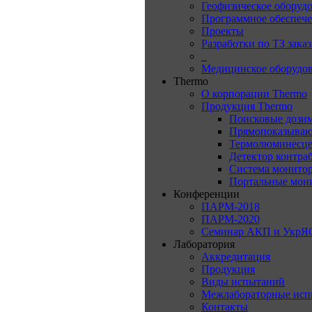
Геофизическое оборуд
Программное обеспеч
Проекты
Разработки по ТЗ зака
_
Медицинское оборудо
Thermo
О корпорации Thermo
Продукция Thermo
Поисковые дози
Прямопоказываю
Термолюминесце
Детектор контра
Система монитор
Портальные мон
Конференции
ПАРМ-2018
ПАРМ-2020
Семинар АКП и УкрЯ
Лаборатория
Аккредитация
Продукция
Виды испытаний
Межлабораторные исп
Контакты