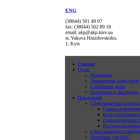
ENG
(38044) 501 49 07
fax: (38044) 502 89 18
email: akp@akp.kiev.ua
st. Yakova Hnizdovskoho,
1, Kyiv
Главная
О нас
Компания
Управление качеством
События и даты
Партнеры и заказчики
Продукция
Спектрометры сцинт
Гамма-спектром
Бета-спектромет
Одновременная б
Полупроводнико
Спектрометры измерен
Приборы для АЕС