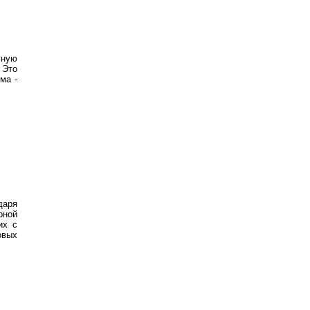
сную
 Это
ма -
даря
рной
их с
овых