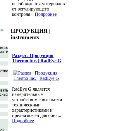
освобождения материалов
от регулирующего
контроля».
Подробнее
c.
ПРОДУКЦИЯ |
instruments
имые
ие и
Раздел : Продукция
Thermo Inc. | RadEye G
йства
RadEye G является
вать
измерительным
сных
устройством с высокими
техническими
характеристиками и
предназначен для обна...
Подробнее
ной