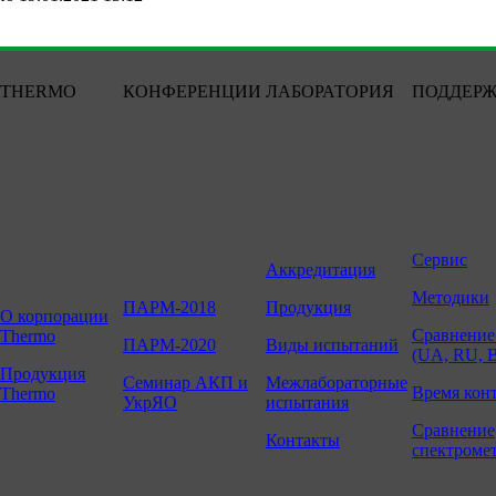
THERMO
КОНФЕРЕНЦИИ
ЛАБОРАТОРИЯ
ПОДДЕР
Сервис
Аккредитация
Методики
ПАРМ-2018
Продукция
О корпорации
Сравнение
Thermo
ПАРМ-2020
Виды испытаний
(UA, RU, 
Продукция
Семинар АКП и
Межлабораторные
Время кон
Thermo
УкрЯО
испытания
Сравнение
Контакты
спектроме