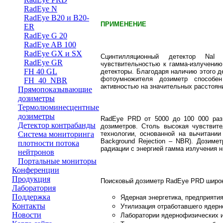
RadEye N
RadEye B20 и B20-
ПРИМЕНЕНИЕ
ER
RadEye G 20
RadEye AB 100
RadEye GX и SX
Сцинтилляционный детектор NaI
RadEye GR
чувствительностью к гамма-излучению
FH 40 GL
детекторы. Благодаря наличию этого 
фотоумножителя дозиметр способен
FH_40_NBR
активностью на значительных расстоян
Прямопоказывающие
дозиметры
Термолюминесцентные
дозиметры
RadEye PRD от 5000 до 100 000 раз
Детектор контрабанды
дозиметров. Столь высокая чувствите
технологии, основанной на вычитании 
Система мониторинга
Background Rejection – NBR). Дозиме
плотности потока
радиации с энергией гамма излучения н
нейтронов
Портальные мониторы
Конференции
Продукция
Поисковый дозиметр RadEye PRD широк
Лаборатория
Поддержка
Ядерная энергетика, предприятия
Контакты
Утилизация отработавшего ядерн
Новости
Лаборатории ядернофизических 