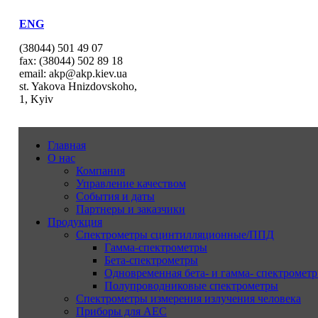
ENG
(38044) 501 49 07
fax: (38044) 502 89 18
email: akp@akp.kiev.ua
st. Yakova Hnizdovskoho,
1, Kyiv
Главная
О нас
Компания
Управление качеством
События и даты
Партнеры и заказчики
Продукция
Спектрометры сцинтилляционные/ППД
Гамма-спектрометры
Бета-спектрометры
Одновременная бета- и гамма- спектрометр
Полупроводниковые спектрометры
Спектрометры измерения излучения человека
Приборы для АЕС