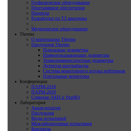
Геофизическое оборудование
Программное обеспечение
Проекты
Разработки по ТЗ заказчика
_
Медицинское оборудование
Thermo
О корпорации Thermo
Продукция Thermo
Поисковые дозиметры
Прямопоказывающие дозиметры
Термолюминесцентные дозиметры
Детектор контрабанды
Система мониторинга потока нейтронов
Портальные мониторы
Конференции
ПАРМ-2018
ПАРМ-2020
Семинар АКП и УкрЯО
Лаборатория
Аккредитация
Продукция
Виды испытаний
Межлабораторные испытания
Контакты