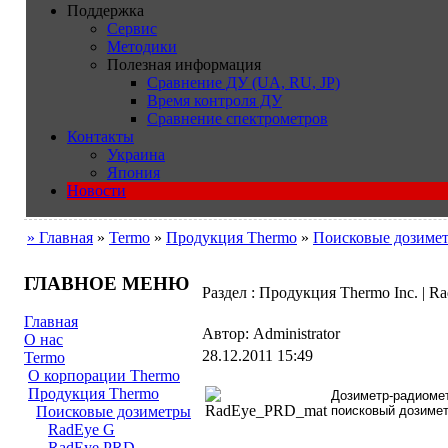
Поддержка
Сервис
Методики
Полезная информация
Сравнение ДУ (UA, RU, JP)
Время контроля ДУ
Сравнение спектрометров
Контакты
Украина
Япония
Новости
» Главная
»
Termo
»
Продукция Thermo
»
Поисковые дозиме
ГЛАВНОЕ МЕНЮ
Раздел : Продукция Thermo Inc. | 
Главная
Автор: Administrator
О нас
28.12.2011 15:49
Termo
О корпорации Thermo
Продукция Thermo
Дозиметр-радиоме
поисковый дозимет
Поисковые дозиметры
RadEye G
RadEye PRD