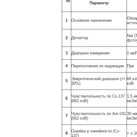
№
Параметр
Обна
1
Основное назначение
исто
NaI 
2
Детектор
фото
3
Диапазон измерения
1 мкР
4
Переполнение по индикации
При 
Энергетический диапазон (+/-
60 кэ
5
30%)
кэВ
Чувствительность по Cs-137
1,5 
6
(662 кэВ)
мкЗв/
Чувствительность по Am-241
30 и
7
(662 кэВ)
мкЗв/
Ошибка в линейности (Cs-
8
< ± 
137)