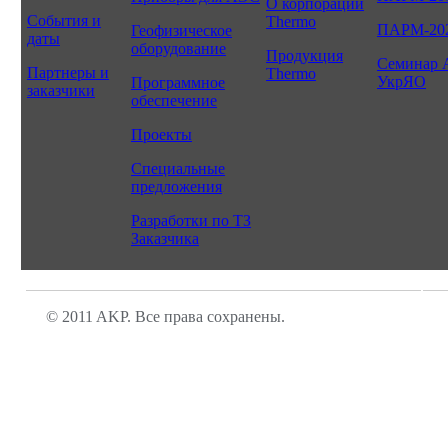
О корпорации
События и
Thermo
ПАРМ-20
Геофизическое
даты
оборудование
Продукция
Семинар 
Партнеры и
Thermo
УкрЯО
Программное
заказчики
обеспечение
Проекты
Специальные
предложения
Разработки по ТЗ
Заказчика
© 2011 AKP. Все права сохранены.