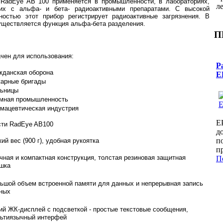
 RadEye AB 100 применяется в промышленности, в лабораториях,
л
их с альфа- и бета- радиоактивными препаратами. С высокой
ностью этот прибор регистрирует радиоактивные загрязнения. В
уществляется функция альфа-бета разделения.
П
чен для использования:
Р
жданская оборона
E
арные бригады
ьницы
мная промышленность
мацевтическая индустрия
E
сти RadEye AB100
д
п
кий вес (900 г), удобная рукоятка
п
чная и компактная конструкция, толстая резиновая защитная
П
шка
ьшой объем встроенной памяти для данных и непрерывная запись
ных
ий ЖК-дисплей с подсветкой - простые текстовые сообщения,
ьтиязычный интерфей