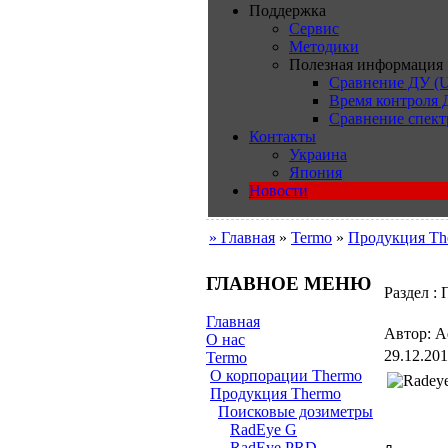
Поддержка
Сервис
Методики
Полезная информация
Сравнение ДУ (U
Время контроля
Сравнение спект
Контакты
Украина
Япония
Новости
» Главная
»
Termo
»
Продукция Th
ГЛАВНОЕ МЕНЮ
Раздел :
Главная
Автор: Ad
О нас
29.12.201
Termo
О корпорации Thermo
Продукция Thermo
Поисковые дозиметры
RadEye G
RadEye PRD