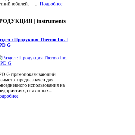
етний юбилей. ...
Подробнее
РОДУКЦИЯ | instruments
аздел : Продукция Thermo Inc. |
PD G
PD G прямопоказывающий
озиметр предназначен для
овседневного использования на
редприятиях, связанных...
одробнее