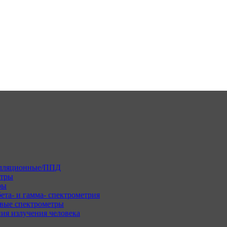
илляционные/ППД
етры
ры
ета- и гамма- спектрометрия
вые спектрометры
ия излучения человека