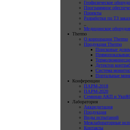
Геофизическое оборуд
Программное обеспеч
Проекты
Разработки по ТЗ зака
_
Медицинское оборудо
Thermo
О корпорации Thermo
Продукция Thermo
Поисковые дози
Прямопоказываю
Термолюминесце
Детектор контра
Система монитор
Портальные мон
Конференции
ПАРМ-2018
ПАРМ-2020
Семинар АКП и УкрЯ
Лаборатория
Аккредитация
Продукция
Виды испытаний
Межлабораторные исп
Контакты