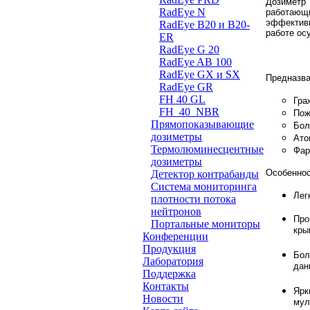
Дозиметр
RadEye N
работающ
эффектив
RadEye B20 и B20-
работе ос
ER
RadEye G 20
RadEye AB 100
RadEye GX и SX
Предназва
RadEye GR
FH 40 GL
Гра
FH_40_NBR
Пож
Прямопоказывающие
Бол
дозиметры
Ато
Термолюминесцентные
Фар
дозиметры
Особенно
Детектор контрабанды
Система мониторинга
Лег
плотности потока
нейтронов
Про
Портальные мониторы
кры
Конференции
Продукция
Бол
Лаборатория
дан
Поддержка
Контакты
Ярк
Новости
мул