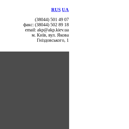
RUS
UA
(38044) 501 49 07
факс: (38044) 502 89 18
email: akp@akp.kiev.ua
м. Київ, вул. Якова
Гніздовського, 1