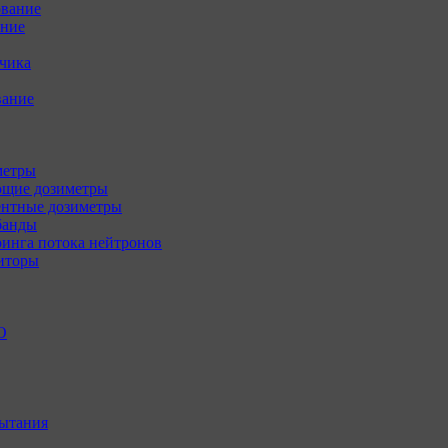
ование
ение
зчика
вание
метры
щие дозиметры
нтные дозиметры
банды
инга потока нейтронов
иторы
О
ытания