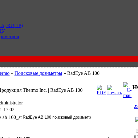
A, RU, JP)
 ДУ
рометров
ermo
»
Поисковые дозиметры
» RadEye AB 100
Н
 Продукция Thermo Inc. | RadEye AB 100
ministrator
2
1 17:02
RadEye AB 100 поисковый дозиметр
В
п