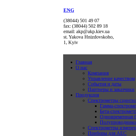
ENG
(38044) 501 49 07
fax: (38044) 502 89 18
email: akp@akp.kiev.ua
st. Yakova Hnizdovskoho,
1, Kyiv
Главная
О нас
Компания
Управление качеством
События и даты
Партнеры и заказчики
Продукция
Спектрометры сцинт
Гамма-спектром
Бета-спектромет
Одновременная б
Полупроводнико
Спектрометры измерен
Приборы для АЕС