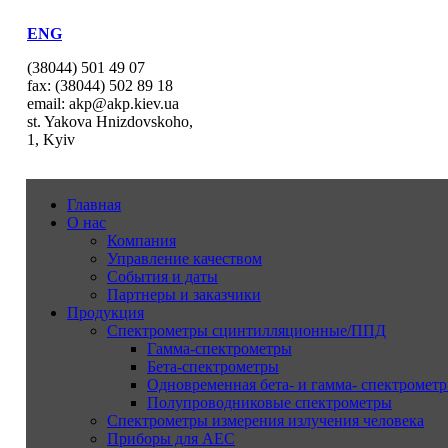
ENG
(38044) 501 49 07
fax: (38044) 502 89 18
email: akp@akp.kiev.ua
st. Yakova Hnizdovskoho,
1, Kyiv
Главная
О нас
Компания
Управление качеством
События и даты
Партнеры и заказчики
Продукция
Спектрометры сцинтилляционные/ППД
Гамма-спектрометры
Бета-спектрометры
Одновременная бета- и гамма- спектрометр
Полупроводниковые спектрометры
Спектрометры измерения излучения человека
Приборы для АЕС