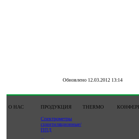
Обновлено 12.03.2012 13:14
О НАС
ПРОДУКЦИЯ
THERMO
КОНФЕР
Спектрометры
сцинтиляционные/
ППД