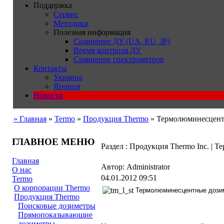
Поддержка
Сервис
Методики
Полезная информация
Сравнение ДУ (UA, RU, JP)
Время контроля ДУ
Сравнение спектрометров
Контакты
Украина
Япония
Новости
» Главная
»
Termo
»
Продукция Thermo
» Термолюминесцент
ГЛАВНОЕ МЕНЮ
Раздел : Продукция Thermo Inc. |
Главная
Автор: Administrator
О нас
04.01.2012 09:51
Termo
О корпорации Thermo
Термолюминесцентные доз
Продукция Thermo
Поисковые дозиметры
Прямопоказывающие
дозиметры