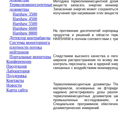
Методика термолюминесцентной дозим
Термолюминесцентные
веществ запасать энергию ионизир
Запасенная энергия может сохраняться
дозиметры
излучения при нагревании этих веществ
Harshaw 3500
Harshaw 4500
Harshaw 5500
Harshaw 6600
На протяжении десятилетий корпора
Harshaw 8800
продуктов и решений в области тер
Детектор контрабанды
HARSHAW в полном соответствии с тр
Система мониторинга
плотности потока
нейтронов
Следствием высокого качества и лег
Портальные мониторы
широкое распространение по всему ми
Конференции
контроль персонала, как в ядерной эне
Продукция
связанных с воздействием ионизирующе
Лаборатория
Поддержка
Контакты
Термолюминесцентные дозиметры Ther
Новости
материалов, основанных на фториде
Карта сайта
надежно регистрировать дозы разли
термолюминесцентных дозиметров ши
промышленных исследованиях, 
Специальное программное обеспече
дозиметрических измерений.