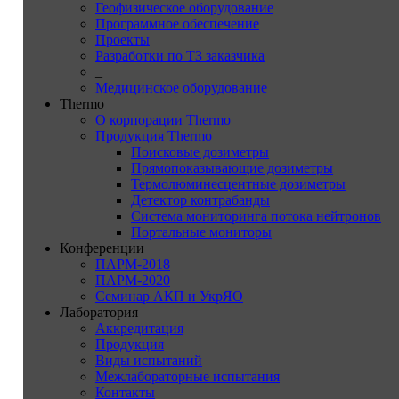
Геофизическое оборудование
Программное обеспечение
Проекты
Разработки по ТЗ заказчика
_
Медицинское оборудование
Thermo
О корпорации Thermo
Продукция Thermo
Поисковые дозиметры
Прямопоказывающие дозиметры
Термолюминесцентные дозиметры
Детектор контрабанды
Система мониторинга потока нейтронов
Портальные мониторы
Конференции
ПАРМ-2018
ПАРМ-2020
Семинар АКП и УкрЯО
Лаборатория
Аккредитация
Продукция
Виды испытаний
Межлабораторные испытания
Контакты