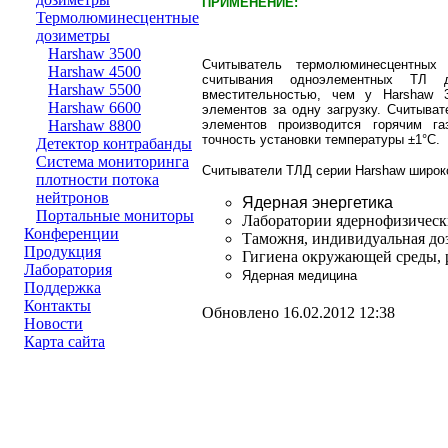
ПРИМЕНЕНИЕ:
Термолюминесцентные
дозиметры
Harshaw 3500
Считыватель термолюминесцентных
Harshaw 4500
считывания одноэлементных ТЛ д
Harshaw 5500
вместительностью, чем у Harshaw 
Harshaw 6600
элементов за одну загрузку. Считыва
элементов производится горячим га
Harshaw 8800
точность установки температуры ±1°С.
Детектор контрабанды
Система мониторинга
Считыватели ТЛД серии Harshaw широк
плотности потока
нейтронов
Ядерная энергетика
Портальные мониторы
Лаборатории ядернофизическ
Конференции
Таможня, индивидуальная до
Продукция
Гигиена окружающей среды, 
Лаборатория
Ядерная медицина
Поддержка
Контакты
Обновлено 16.02.2012 12:38
Новости
Карта сайта