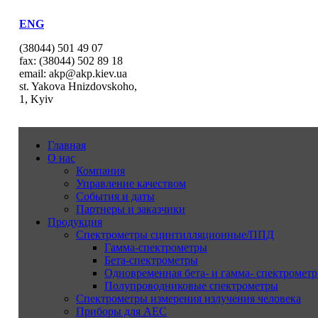
ENG
(38044) 501 49 07
fax: (38044) 502 89 18
email: akp@akp.kiev.ua
st. Yakova Hnizdovskoho,
1, Kyiv
Главная
О нас
Компания
Управление качеством
События и даты
Партнеры и заказчики
Продукция
Спектрометры сцинтилляционные/ППД
Гамма-спектрометры
Бета-спектрометры
Одновременная бета- и гамма- спектрометр
Полупроводниковые спектрометры
Спектрометры измерения излучения человека
Приборы для АЕС