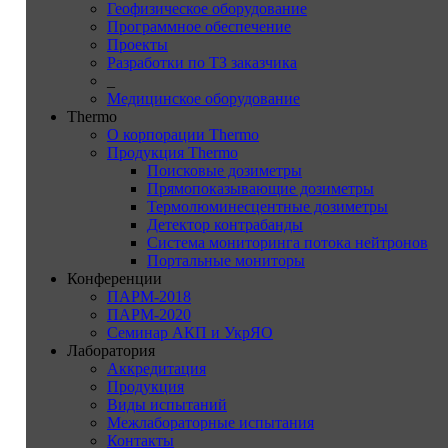
Геофизическое оборудование
Программное обеспечение
Проекты
Разработки по ТЗ заказчика
_
Медицинское оборудование
Thermo
О корпорации Thermo
Продукция Thermo
Поисковые дозиметры
Прямопоказывающие дозиметры
Термолюминесцентные дозиметры
Детектор контрабанды
Система мониторинга потока нейтронов
Портальные мониторы
Конференции
ПАРМ-2018
ПАРМ-2020
Семинар АКП и УкрЯО
Лаборатория
Аккредитация
Продукция
Виды испытаний
Межлабораторные испытания
Контакты