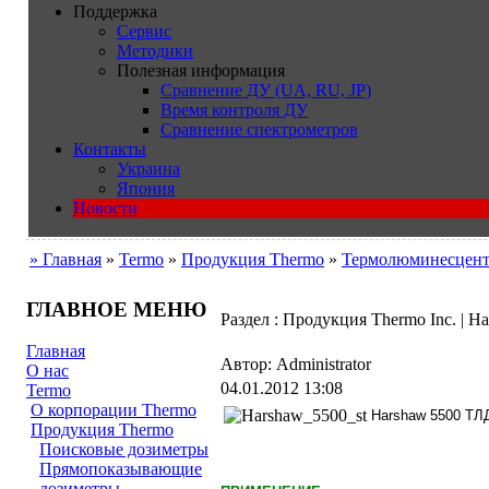
Поддержка
Сервис
Методики
Полезная информация
Сравнение ДУ (UA, RU, JP)
Время контроля ДУ
Сравнение спектрометров
Контакты
Украина
Япония
Новости
» Главная
»
Termo
»
Продукция Thermo
»
Термолюминесцент
ГЛАВНОЕ МЕНЮ
Раздел : Продукция Thermo Inc. | H
Главная
Автор: Administrator
О нас
04.01.2012 13:08
Termo
О корпорации Thermo
Harshaw 5500
ТЛ
Продукция Thermo
Поисковые дозиметры
Прямопоказывающие
дозиметры