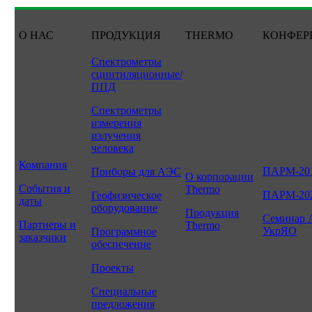
О НАС
ПРОДУКЦИЯ
THERMO
КОНФЕР
Спектрометры
сцинтиляционные/
ППД
Спектрометры
измерения
излучения
человека
Компания
ПАРМ-20
Приборы для АЭС
О корпорации
События и
Thermo
ПАРМ-20
Геофизическое
даты
оборудование
Продукция
Семинар 
Партнеры и
Thermo
УкрЯО
Программное
заказчики
обеспечение
Проекты
Специальные
предложения