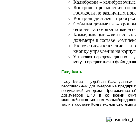
Калибровка – калибровочные
Контроль превышения порог
громкости по различным пор
Контроль дисплея – проверка
События дозиметра – хроном
батарей, установка таймера о
Коммуникации – контроль вы
дозиметра в составе Компле
Включение/отключение кно
кнопку управления на корпус
Установка передачи данных – у
могут передаваться в файл данн
Easy Issue.
Easy Issue – удобная база данных,
персональных дозиметров на предприят
получаемой им дозы. Программное о
дозиметров EPD и со всеми счит
масштабироваться под малые/средние/к
так и в составе Комплексной Системы 