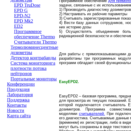
Программное обеспечение
для прямоп
EPD TruDose
задачи, связанные с их использованием
1) Производить диагностику дозиметров
EPD G
2) Настраивать их рабочие параметры
EPD-N2
3) Считывать зарегистрированные пока
EPD Mk2
4) Вести базу данных сотрудников, н
ED2
них историю дозы
Программное
5) Осуществлять объединение бол
радиационной безопасности и обеспечи
обеспечение Thermo
Считыватели Thermo
Термолюминесцентные
дозиметры
Для работы с прямопоказывающими до
Детектор контрабанды
разработаны три программных моду
программ обладает своей функциональн
Система мониторинга
плотности потока
нейтронов
Портальные мониторы
EasyEPD2.
Конференции
Продукция
Лаборатория
EasyEPD2 – базовая программа, предна
Поддержка
для просмотра их текущих показаний. 
которой подключается считыватель 
Контакты
дозиметров. Программа совмест
Новости
моделями
считывателей.
При подключе
Карта сайта
его диагностика. Считываемые данные 
(временем) их регистрации, либо в ви
могут быть сохранены в виде текстово