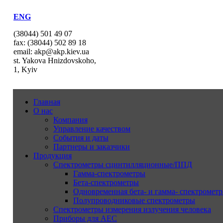
ENG
(38044) 501 49 07
fax: (38044) 502 89 18
email: akp@akp.kiev.ua
st. Yakova Hnizdovskoho,
1, Kyiv
Главная
О нас
Компания
Управление качеством
События и даты
Партнеры и заказчики
Продукция
Спектрометры сцинтилляционные/ППД
Гамма-спектрометры
Бета-спектрометры
Одновременная бета- и гамма- спектрометр
Полупроводниковые спектрометры
Спектрометры измерения излучения человека
Приборы для АЕС