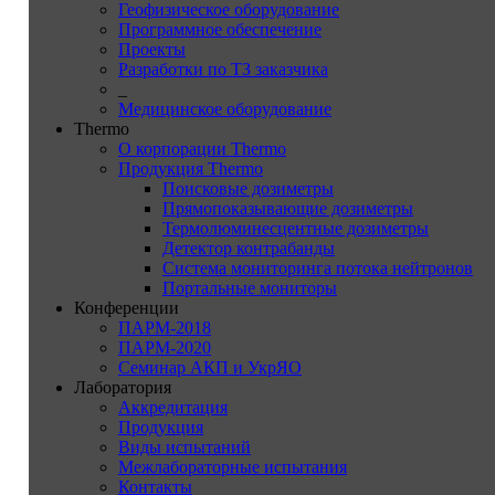
Геофизическое оборудование
Программное обеспечение
Проекты
Разработки по ТЗ заказчика
_
Медицинское оборудование
Thermo
О корпорации Thermo
Продукция Thermo
Поисковые дозиметры
Прямопоказывающие дозиметры
Термолюминесцентные дозиметры
Детектор контрабанды
Система мониторинга потока нейтронов
Портальные мониторы
Конференции
ПАРМ-2018
ПАРМ-2020
Семинар АКП и УкрЯО
Лаборатория
Аккредитация
Продукция
Виды испытаний
Межлабораторные испытания
Контакты