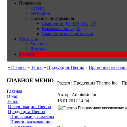
Поддержка
Сервис
Методики
Полезная информация
Сравнение ДУ (UA, RU, JP)
Время контроля ДУ
Сравнение спектрометров
Контакты
Украина
Япония
Новости
» Главная
»
Termo
»
Продукция Thermo
»
Прямопоказывающи
ГЛАВНОЕ МЕНЮ
Раздел : Продукция Thermo Inc. | 
Главная
Автор: Administrator
О нас
16.01.2012 14:04
Termo
О корпорации Thermo
Программное обеспечение дл
Продукция Thermo
Поисковые дозиметры
Прямопоказывающие
дозиметры