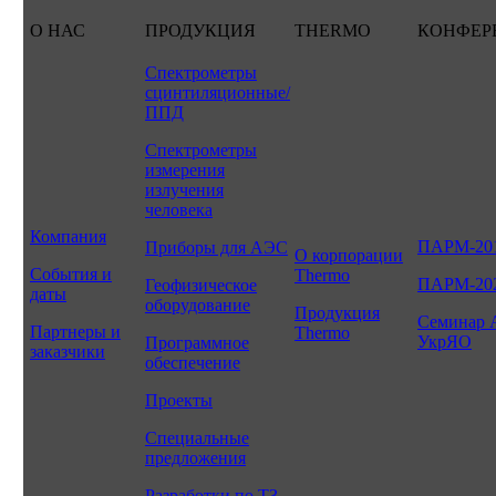
О НАС
ПРОДУКЦИЯ
THERMO
КОНФЕР
Спектрометры
сцинтиляционные/
ППД
Спектрометры
измерения
излучения
человека
Компания
ПАРМ-20
Приборы для АЭС
О корпорации
События и
Thermo
ПАРМ-20
Геофизическое
даты
оборудование
Продукция
Семинар 
Партнеры и
Thermo
УкрЯО
Программное
заказчики
обеспечение
Проекты
Специальные
предложения
Разработки по ТЗ