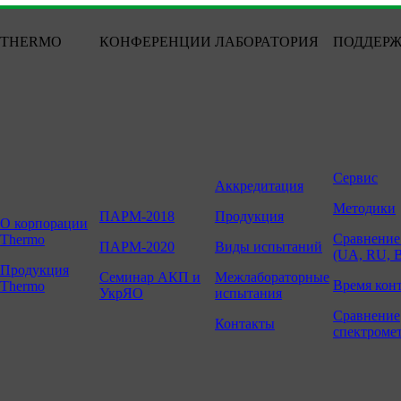
THERMO
КОНФЕРЕНЦИИ
ЛАБОРАТОРИЯ
ПОДДЕР
Сервис
Аккредитация
Методики
ПАРМ-2018
Продукция
О корпорации
Сравнение
Thermo
ПАРМ-2020
Виды испытаний
(UA, RU, 
Продукция
Семинар АКП и
Межлабораторные
Время кон
Thermo
УкрЯО
испытания
Сравнение
Контакты
спектроме