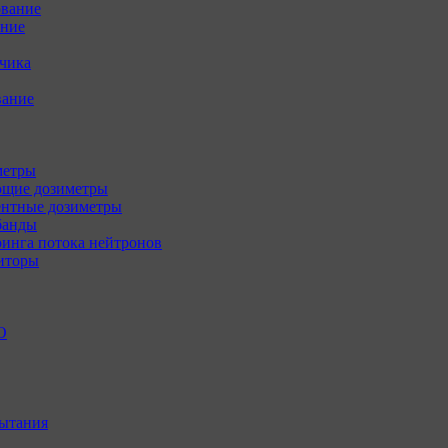
ование
ение
зчика
вание
метры
щие дозиметры
нтные дозиметры
банды
инга потока нейтронов
иторы
О
ытания