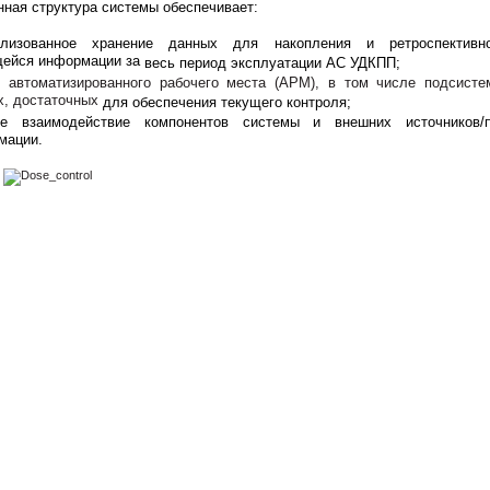
ная структура системы обеспечивает:
ализованное хранение данных для накопления
и ретроспективн
ейся информации за
весь период эксплуатации АС УДКПП;
у автоматизированного рабочего места (АРМ),
в том числе подсисте
х, достаточных
для обеспечения текущего контроля;
ое взаимодействие компонентов системы и внеш
них источников/
мации.