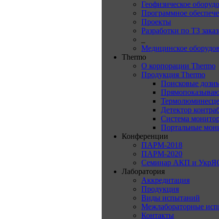
Геофизическое оборуд
Программное обеспеч
Проекты
Разработки по ТЗ зака
_
Медицинское оборудо
Thermo
О корпорации Thermo
Продукция Thermo
Поисковые дози
Прямопоказываю
Термолюминесце
Детектор контра
Система монитор
Портальные мон
Конференции
ПАРМ-2018
ПАРМ-2020
Семинар АКП и УкрЯ
Лаборатория
Аккредитация
Продукция
Виды испытаний
Межлабораторные исп
Контакты