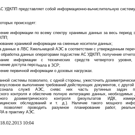
АС УДКПП представляет собой информа
ционно-вычислительную систем
которых происходят:
ление информации по всему спектру хранимых
данных за весь период 
КПП;
рование хранимой информации на сменные носители дан
ных;
а данных в ЛВС Хмельницкой АЭС в соответ
ствии с утвержденным пере
и обработка данных операторами подсистем АС
УДКПП, получение отчето
вание информации с технических средств чет
вертого уровня,
чение доступа персо
нала в ЗСР;
ление первичной информации о дозовых на
грузках
.
анной системы позволило, с одной стороны,
ужесточить дозиметрически
езу
словное выполнение требований действующих документов,
с другой
рсонала служб АЭС, сняв
с них часть рутинных задач п
ского
контроля и обеспечив полную интеграцию данных, необ
ходимых 
ьного дозиметрическо
го контроля (результатов ИДК, изме
ицинских обследований и т. д.). Наличие такого мощ
ного инфо
та позволяет проводить
разумное планирование работ, реальн
A в практику АЭС.
18.02.2013 10:04