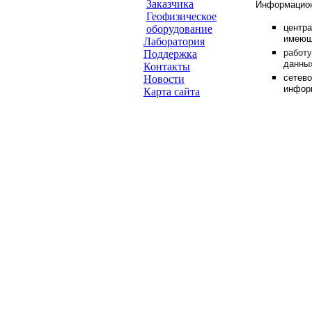
Заказчика
Информацион
Геофизическое
центр
оборудование
имеющ
Лаборатория
работ
Поддержка
данны
Контакты
сетев
Новости
инфор
Карта сайта