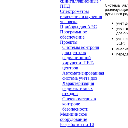
сцинтилляционные /
Система явл
ППД
реализующи
Cпектрометры
рутинного
ра
измерения излучения
человека
учет д
Приборы для АЭС
учет 
Программное
доз об
обеспечение
учет 
Проeкты
ЗСР;
Системы контроля
анализ
для центров
перед
радиационной
хирургии, ПЕТ-
центров
Автоматизированная
система учета доз
Характеризация
радиоактивных
отходов
Спектрометрия в
контроле
безопасности
Медицинское
оборудование
Разработки по ТЗ