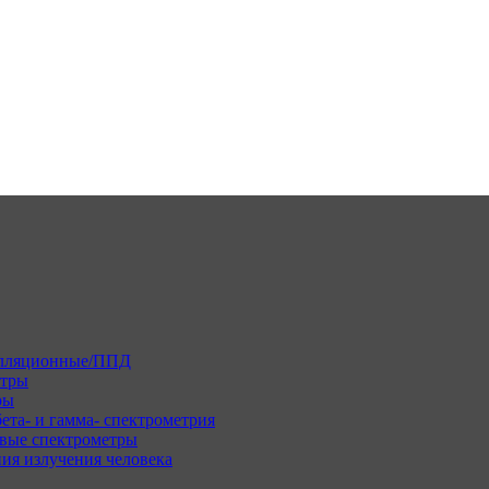
илляционные/ППД
етры
ры
ета- и гамма- спектрометрия
вые спектрометры
ия излучения человека