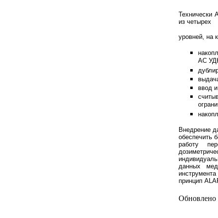
Технически 
из четырех
уровней, на 
накоп
АС УД
дубли
выдач
ввод 
считы
ограни
накоп
Внедрение д
обеспечить б
работу пе
дозиметриче
индивидуал
данных
мед
инструмен
принцип
ALAR
Обновлено 