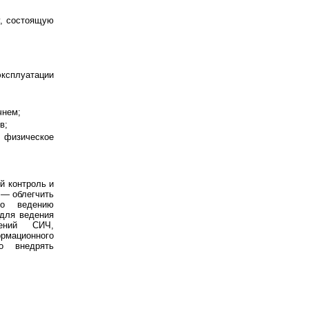
у, состоящую
эксплуатации
чнем;
в;
 физическое
й контроль и
 — облегчить
о ведению
для ведения
рений СИЧ,
рмационного
о внедрять