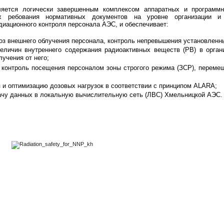
яется логи
чески завершенным комплексом аппаратных и программ
х ребования нормативных до
кументов на уровне организации и
диационного контроля персонала АЭС, и обеспечивает:
оз внешнего облучения персонала, контроль не
превышения установленны
величин внутреннего содержания радиоактивных
веществ (РВ) в орган
лучения от него;
и контроль посещения персоналом зоны строгого
режима (ЗСР), переме
 и оптимизацию дозовых нагрузок в соответ
ствии с принципом ALARA;
ачу данных в локальную вычислительную сеть
(ЛВС) Хмельницкой АЭС.