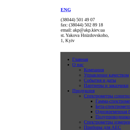
ENG
(38044) 501 49 07
fax: (38044) 502 89 18
email: akp@akp.kiev.ua
st. Yakova Hnizdovskoho,
1, Kyiv
Главная
О нас
Компания
Управление качеством
События и даты
Партнеры и заказчики
Продукция
Спектрометры сцинт
Гамма-спектром
Бета-спектромет
Одновременная б
Полупроводнико
Спектрометры измерен
Приборы для АЕС