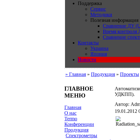
Поддержка
Сервис
Методики
Полезная информация
Сравнение ДУ (U
Время контроля
Сравнение спект
Контакты
Украина
Япония
Новости
» Главная
»
Продукция
»
Проeкты
ГЛАВНОЕ
Автоматизи
УДКПП).
МЕНЮ
Автор: Admi
Главная
19.01.2012 
О нас
Termo
Конференции
Продукция
Cпектрометры