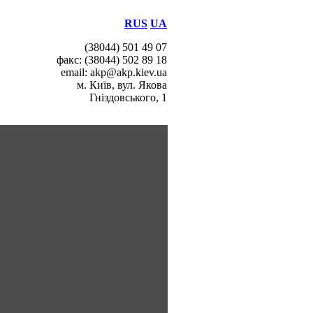
RUS
UA
(38044) 501 49 07
факс: (38044) 502 89 18
email: akp@akp.kiev.ua
м. Київ, вул. Якова
Гніздовського, 1