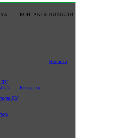
ЖКА
КОНТАКТЫ
НОВОСТИ
Новости
 ДУ
BEL)
Контакты
троля ДУ
тров