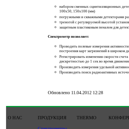
набором сменных сцинтилляционных детект
100х50, 150x100 (мм)
погружными и скважными детекторами раз
треногой с регулируемой высотой установ
защитным пластиковым пеналом для детек
Спектрометр позволяет:
Проводить полевые измерения активности
построения карт загрязнений в широком д
Регистрировать изменения скорости счета
дискретностью до 1 сек во время движени
Производить измерения удельной активнос
Производить поиск радиоактивных источн
Обновлено 11.04.2012 12:28
О НАС
ПРОДУКЦИЯ
THERMO
КОНФЕР
Спектрометры