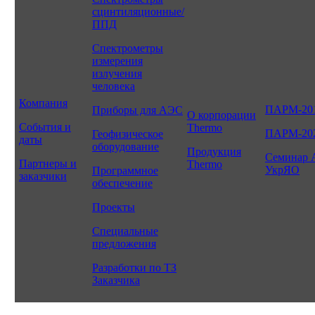
сцинтиляционные/
ППД
Спектрометры
измерения
излучения
человека
Компания
ПАРМ-20
Приборы для АЭС
О корпорации
События и
Thermo
ПАРМ-20
Геофизическое
даты
оборудование
Продукция
Семинар 
Партнеры и
Thermo
УкрЯО
Программное
заказчики
обеспечение
Проекты
Специальные
предложения
Разработки по ТЗ
Заказчика