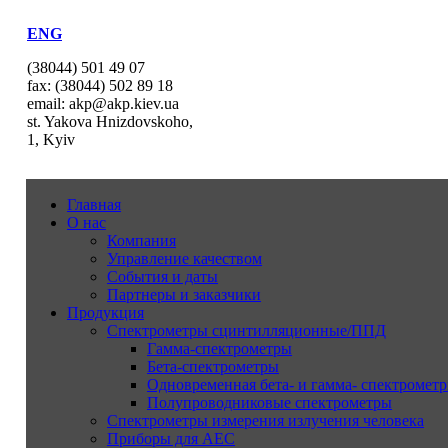
ENG
(38044) 501 49 07
fax: (38044) 502 89 18
email: akp@akp.kiev.ua
st. Yakova Hnizdovskoho,
1, Kyiv
Главная
О нас
Компания
Управление качеством
События и даты
Партнеры и заказчики
Продукция
Спектрометры сцинтилляционные/ППД
Гамма-спектрометры
Бета-спектрометры
Одновременная бета- и гамма- спектрометр
Полупроводниковые спектрометры
Спектрометры измерения излучения человека
Приборы для АЕС