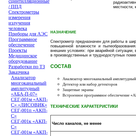
сцинтилляционные
радиоакти
/ ППД
местности, 
Cпектрометры
измерения
излучения
человека
НАЗНАЧЕНИЕ
Приборы для АЭС
Программное
Спектрометр предназначен для работы в шир
обеспечение
повышенной влажности и пылеобразования
Проeкты
внешних условиях: при аварийной ситуации, 
в производственных и труднодоступных поме
Медицинское
оборудование
СОСТАВ
Разработки по ТЗ
Заказчика
Анализатор
Анализатор многоканальный амплитудны
многоканальный
Детектор или набор детекторов
амплитудный
Защитные экраны
«АБА-П-07»
Встроенное программное обеспечение «
СЕГ-001м «АКП-
С» «ЛИСОВИК»
ТЕХНИЧЕСКИЕ ХАРАКТЕРИСТИКИ
СЕГ-001п «АКП-
С»
СЕГ-001к «АКП-
Число каналов, не менее
С»
СЕГ-001м «АКП-