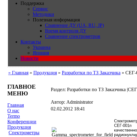
Поддержка
Сервис
Методики
Полезная информация
Сравнение ДУ (UA, RU, JP)
Время контроля ДУ
Сравнение спектрометров
Контакты
Украина
Япония
Новости
» Главная
»
Продукция
»
Разработки по ТЗ Заказчика
» СЕГ-
ГЛАВНОЕ
Раздел: Разработки по ТЗ Заказчика |С
МЕНЮ
Автор: Administrator
Главная
02.02.2012 18:41
О нас
Termo
Спектромет
Конференции
СЕГ-001п
Продукция
качественн
Cпектрометры
радионукли