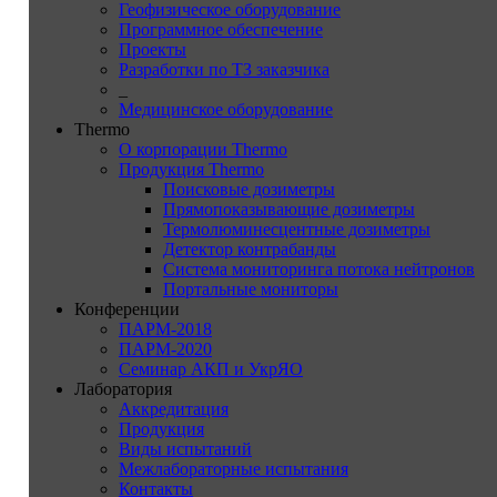
Геофизическое оборудование
Программное обеспечение
Проекты
Разработки по ТЗ заказчика
_
Медицинское оборудование
Thermo
О корпорации Thermo
Продукция Thermo
Поисковые дозиметры
Прямопоказывающие дозиметры
Термолюминесцентные дозиметры
Детектор контрабанды
Система мониторинга потока нейтронов
Портальные мониторы
Конференции
ПАРМ-2018
ПАРМ-2020
Семинар АКП и УкрЯО
Лаборатория
Аккредитация
Продукция
Виды испытаний
Межлабораторные испытания
Контакты