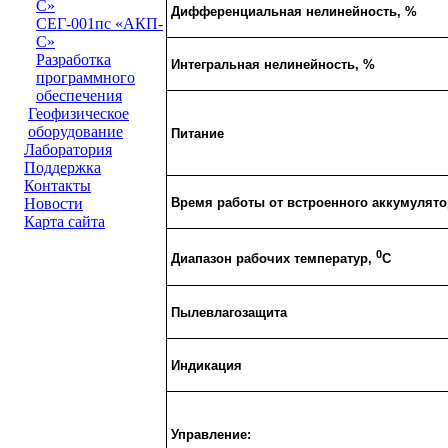
С»
Дифференциальная нелинейность, %
СЕГ-001пс «АКП-
С»
Разработка
Интегральная нелинейность, %
программного
обеспечения
Геофизическое
оборудование
Питание
Лаборатория
Поддержка
Контакты
Время работы от встроенного аккумулято
Новости
Карта сайта
0
Диапазон рабочих температур,
C
Пылевлагозащита
Индикация
Управление: