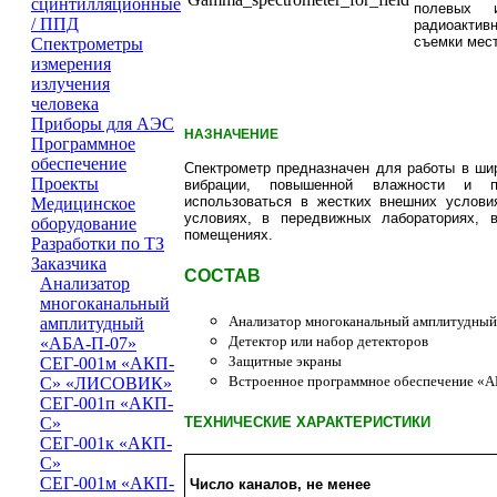
сцинтилляционные
полевых 
/ ППД
радиоакти
съемки мест
Cпектрометры
измерения
излучения
человека
Приборы для АЭС
НАЗНАЧЕНИЕ
Программное
обеспечение
Спектрометр предназначен для работы в ши
Проeкты
вибрации, повышенной влажности и пы
использоваться в жестких внешних услови
Медицинское
условиях, в передвижных лабораториях, 
оборудование
помещениях.
Разработки по ТЗ
Заказчика
СОСТАВ
Анализатор
многоканальный
Анализатор многоканальный амплитудны
амплитудный
Детектор или набор детекторов
«АБА-П-07»
Защитные экраны
СЕГ-001м «АКП-
Встроенное программное обеспечение «
С» «ЛИСОВИК»
СЕГ-001п «АКП-
ТЕХНИЧЕСКИЕ ХАРАКТЕРИСТИКИ
С»
СЕГ-001к «АКП-
С»
СЕГ-001м «АКП-
Число каналов, не менее