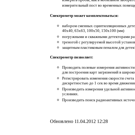
измерять пробы, как в мобильной лаборато
измерительный пост во временных помещ
Спектрометр может комплектоваться:
набором сменных сцинтилляционных детек
40х40, 63х63, 100х50, 150x100 (мм)
погружными и скважными детекторами раз
треногой с регулируемой высотой установ
защитным пластиковым пеналом для детек
Спектрометр позволяет:
Проводить полевые измерения активности
для построения карт загрязнений в широко
Регистрировать изменения скорости счета
дискретностью до 1 сек во время движени
Производить измерения удельной активнос
условиях.
Производить поиск радиоактивных источн
Обновлено 11.04.2012 12:28