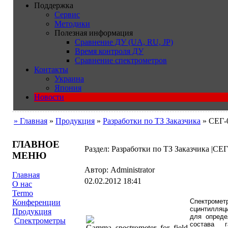
Поддержка
Сервис
Методики
Полезная информация
Сравнение ДУ (UA, RU, JP)
Время контроля ДУ
Сравнение спектрометров
Контакты
Украина
Япония
Новости
» Главная
»
Продукция
»
Разработки по ТЗ Заказчика
» СЕГ-
ГЛАВНОЕ
Раздел: Разработки по ТЗ Заказчика |С
МЕНЮ
Автор: Administrator
Главная
02.02.2012 18:41
О нас
Termo
Спектром
Конференции
сцинтилляц
Продукция
для опреде
Cпектрометры
состава г