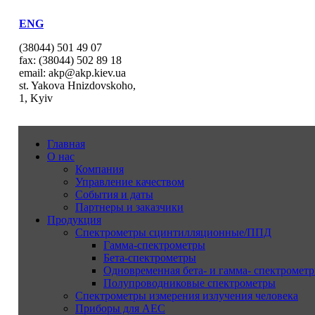
ENG
(38044) 501 49 07
fax: (38044) 502 89 18
email: akp@akp.kiev.ua
st. Yakova Hnizdovskoho,
1, Kyiv
Главная
О нас
Компания
Управление качеством
События и даты
Партнеры и заказчики
Продукция
Спектрометры сцинтилляционные/ППД
Гамма-спектрометры
Бета-спектрометры
Одновременная бета- и гамма- спектрометр
Полупроводниковые спектрометры
Спектрометры измерения излучения человека
Приборы для АЕС