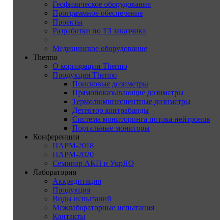
Геофизическое оборудование
Программное обеспечение
Проекты
Разработки по ТЗ заказчика
_
Медицинское оборудование
Thermo
О корпорации Thermo
Продукция Thermo
Поисковые дозиметры
Прямопоказывающие дозиметры
Термолюминесцентные дозиметры
Детектор контрабанды
Система мониторинга потока нейтронов
Портальные мониторы
Конференции
ПАРМ-2018
ПАРМ-2020
Семинар АКП и УкрЯО
Лаборатория
Аккредитация
Продукция
Виды испытаний
Межлабораторные испытания
Контакты