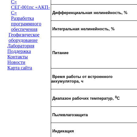
С»
СЕГ-001пс «АКП-
С»
Дифференциальная нелинейность, %
Разработка
программного
Интегральная нелинейность, %
обеспечения
Геофизическое
оборудование
Лаборатория
Поддержка
Питание
Контакты
Новости
Карта сайта
Время работы от встроенного
аккумулятора, ч
0
Диапазон рабочих температур,
C
Пылевлагозащита
Индикация