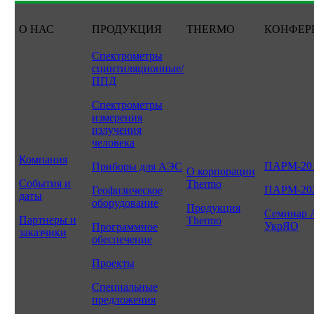
О НАС
ПРОДУКЦИЯ
THERMO
КОНФЕР
Спектрометры
сцинтиляционные/
ППД
Спектрометры
измерения
излучения
человека
Компания
ПАРМ-20
Приборы для АЭС
О корпорации
События и
Thermo
ПАРМ-20
Геофизическое
даты
оборудование
Продукция
Семинар 
Партнеры и
Thermo
УкрЯО
Программное
заказчики
обеспечение
Проекты
Специальные
предложения