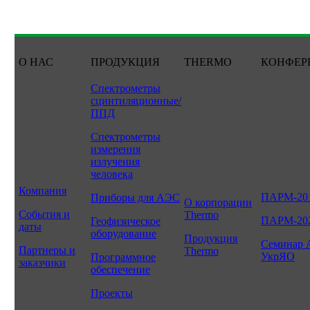
О НАС
ПРОДУКЦИЯ
THERMO
КОНФЕР
Спектрометры
сцинтиляционные/
ППД
Спектрометры
измерения
излучения
человека
Компания
ПАРМ-20
Приборы для АЭС
О корпорации
События и
Thermo
ПАРМ-20
Геофизическое
даты
оборудование
Продукция
Семинар 
Партнеры и
Thermo
УкрЯО
Программное
заказчики
обеспечение
Проекты