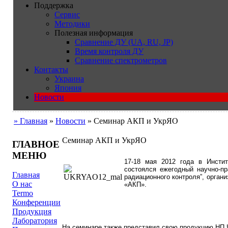
Поддержка
Сервис
Методики
Полезная информация
Сравнение ДУ (UA, RU, JP)
Время контроля ДУ
Сравнение спектрометров
Контакты
Украина
Япония
Новости
» Главная
»
Новости
» Семинар АКП и УкрЯО
Семинар АКП и УкрЯО
ГЛАВНОЕ
МЕНЮ
17-18 мая 2012 года в Инсти
состоялся ежегодный научно-п
Главная
радиационного контроля”, орга
О нас
«АКП».
Termo
Конференции
Продукция
Лаборатория
На семинаре также представил свою продукцию НП 