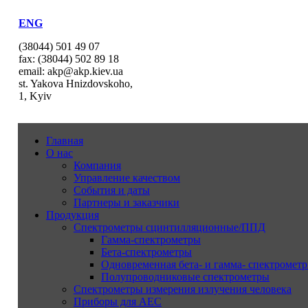
ENG
(38044) 501 49 07
fax: (38044) 502 89 18
email: akp@akp.kiev.ua
st. Yakova Hnizdovskoho,
1, Kyiv
Главная
О нас
Компания
Управление качеством
События и даты
Партнеры и заказчики
Продукция
Спектрометры сцинтилляционные/ППД
Гамма-спектрометры
Бета-спектрометры
Одновременная бета- и гамма- спектрометр
Полупроводниковые спектрометры
Спектрометры измерения излучения человека
Приборы для АЕС