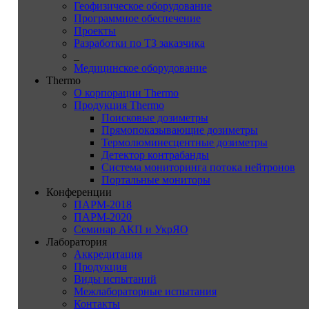
Геофизическое оборудование
Программное обеспечение
Проекты
Разработки по ТЗ заказчика
_
Медицинское оборудование
Thermo
О корпорации Thermo
Продукция Thermo
Поисковые дозиметры
Прямопоказывающие дозиметры
Термолюминесцентные дозиметры
Детектор контрабанды
Система мониторинга потока нейтронов
Портальные мониторы
Конференции
ПАРМ-2018
ПАРМ-2020
Семинар АКП и УкрЯО
Лаборатория
Аккредитация
Продукция
Виды испытаний
Межлабораторные испытания
Контакты