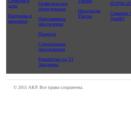
События и
Thermo
ПАРМ-20
Геофизическое
даты
оборудование
Продукция
Семинар 
Партнеры и
Thermo
УкрЯО
Программное
заказчики
обеспечение
Проекты
Специальные
предложения
Разработки по ТЗ
Заказчика
© 2011 AKP. Все права сохранены.