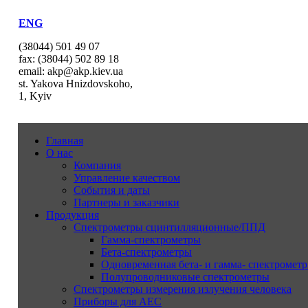
ENG
(38044) 501 49 07
fax: (38044) 502 89 18
email: akp@akp.kiev.ua
st. Yakova Hnizdovskoho,
1, Kyiv
Главная
О нас
Компания
Управление качеством
События и даты
Партнеры и заказчики
Продукция
Спектрометры сцинтилляционные/ППД
Гамма-спектрометры
Бета-спектрометры
Одновременная бета- и гамма- спектрометр
Полупроводниковые спектрометры
Спектрометры измерения излучения человека
Приборы для АЕС