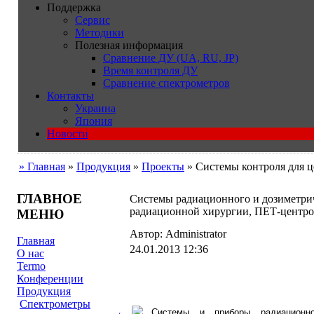
Поддержка
Сервис
Методики
Полезная информация
Сравнение ДУ (UA, RU, JP)
Время контроля ДУ
Сравнение спектрометров
Контакты
Украина
Япония
Новости
» Главная
»
Продукция
»
Проeкты
» Системы контроля для 
ГЛАВНОЕ
Системы радиационного и дозиметрич
радиационной хирургии, ПЕТ-центро
МЕНЮ
Автор: Administrator
Главная
24.01.2013 12:36
О нас
Termo
Конференции
Продукция
Cпектрометры
Системы и приборы радиационно