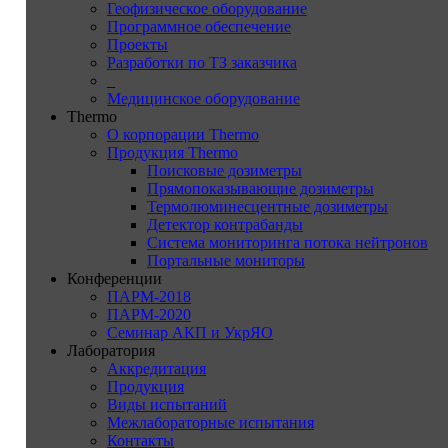
Геофизическое оборудование
Программное обеспечение
Проекты
Разработки по ТЗ заказчика
_
Медицинское оборудование
Thermo
О корпорации Thermo
Продукция Thermo
Поисковые дозиметры
Прямопоказывающие дозиметры
Термолюминесцентные дозиметры
Детектор контрабанды
Система мониторинга потока нейтронов
Портальные мониторы
Конференции
ПАРМ-2018
ПАРМ-2020
Семинар АКП и УкрЯО
Лаборатория
Аккредитация
Продукция
Виды испытаний
Межлабораторные испытания
Контакты