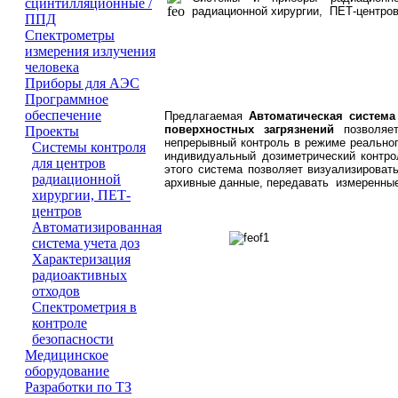
сцинтилляционные /
радиационной хирургии, ПЕТ-центров
ППД
Cпектрометры
измерения излучения
человека
Приборы для АЭС
Программное
обеспечение
Предлагаемая
Автоматическая система
поверхностных загрязнений
позволяет
Проeкты
непрерывный контроль в режиме реальног
Системы контроля
индивидуальный дозиметрический контро
для центров
этого система позволяет визуализирова
радиационной
архивные данные, передавать измеренные
хирургии, ПЕТ-
центров
Автоматизированная
система учета доз
Характеризация
радиоактивных
отходов
Спектрометрия в
контроле
безопасности
Медицинское
оборудование
Разработки по ТЗ