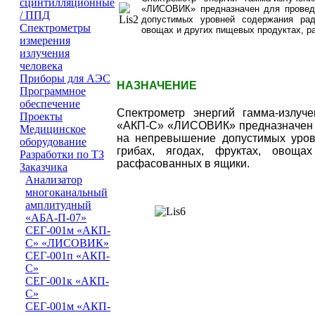
сцинтилляционные
«ЛИСОВИК» предназначен для проведе
/ ППД
допустимых уровней содержания рад
Cпектрометры
овощах и других пищевых продуктах, 
измерения
излучения
человека
Приборы для АЭС
НАЗНАЧЕНИЕ
Программное
обеспечение
Спектрометр энергий гамма-излуч
Проeкты
«АКП-С» «ЛИСОВИК» предназначен д
Медицинское
на непревышение допустимых уров
оборудование
грибах, ягодах, фруктах, овоща
Разработки по ТЗ
расфасованных в ящики.
Заказчика
Анализатор
многоканальный
амплитудный
«АБА-П-07»
СЕГ-001м «АКП-
С» «ЛИСОВИК»
СЕГ-001п «АКП-
С»
СЕГ-001к «АКП-
С»
СЕГ-001м «АКП-