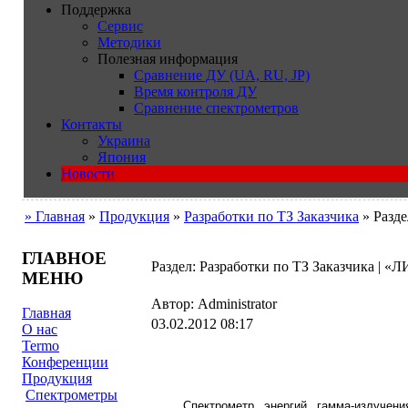
Поддержка
Сервис
Методики
Полезная информация
Сравнение ДУ (UA, RU, JP)
Время контроля ДУ
Сравнение спектрометров
Контакты
Украина
Япония
Новости
» Главная
»
Продукция
»
Разработки по ТЗ Заказчика
» Разде
ГЛАВНОЕ
Раздел: Разработки по ТЗ Заказчика |
МЕНЮ
Автор: Administrator
Главная
03.02.2012 08:17
О нас
Termo
Конференции
Продукция
Cпектрометры
Спектрометр энергий гамма-излучен