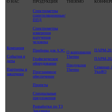
О НАС
ПРОДУКЦИЯ
THERMO
КОНФЕР
Спектрометры
сцинтиляционные/
ППД
Спектрометры
измерения
излучения
человека
Компания
ПАРМ-20
Приборы для АЭС
О корпорации
События и
Thermo
ПАРМ-20
Геофизическое
даты
оборудование
Продукция
Семинар 
Партнеры и
Thermo
УкрЯО
Программное
заказчики
обеспечение
Проекты
Специальные
предложения
Разработки по ТЗ
Заказчика