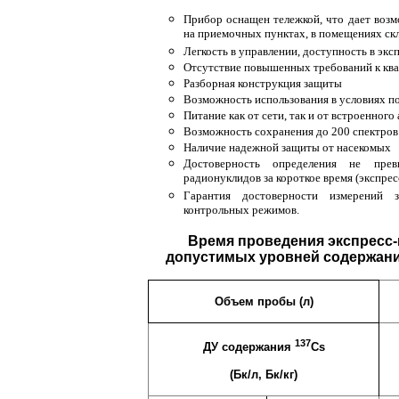
Прибор оснащен тележкой, что дает возм
на приемочных пунктах, в помещениях скл
Легкость в управлении, доступность в экс
Отсутствие повышенных требований к кв
Разборная конструкция защиты
Возможность использования в условиях 
Питание как от сети, так и от встроенного
Возможность сохранения до 200 спектров
Наличие надежной защиты от насекомых
Достоверность определения не пре
радионуклидов за короткое время (экспресс
Гарантия достоверности измерений 
контрольных режимов.
Время проведения экспресс
допустимых уровней содержани
Об
ъем пробы (л)
137
ДУ содержания
Cs
(Бк/л, Бк/кг)