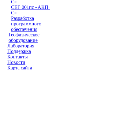
С»
СЕГ-001пс «АКП-
С»
Разработка
программного
обеспечения
Геофизическое
оборудование
Лаборатория
Поддержка
Контакты
Новости
Карта сайта