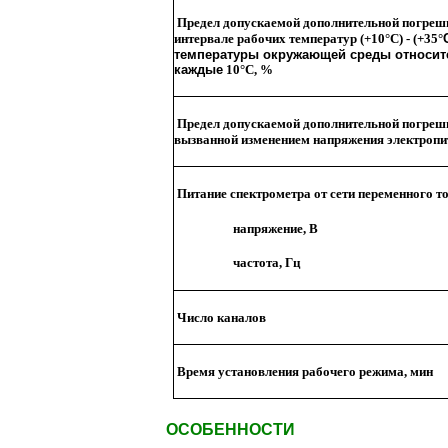
Предел допускаемой дополнительной погрешн
интервале рабочих температур (+10
°
C
) - (
+35
°
температуры окружающей среды относите
каждые
10
°
C
, %
Предел допускаемой дополнительной погрешн
вызванной изменением напряжения электропит
Питание спектрометра от сети переменного т
напряжение, В
частота, Гц
Число каналов
Время установления рабочего режима, мин
ОСОБЕННОСТИ