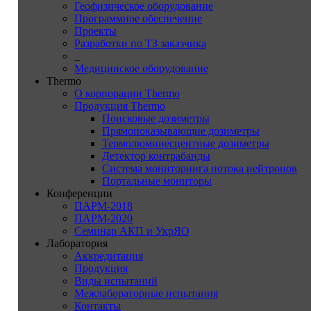
Геофизическое оборудование
Программное обеспечение
Проекты
Разработки по ТЗ заказчика
_
Медицинское оборудование
Thermo
О корпорации Thermo
Продукция Thermo
Поисковые дозиметры
Прямопоказывающие дозиметры
Термолюминесцентные дозиметры
Детектор контрабанды
Система мониторинга потока нейтронов
Портальные мониторы
Конференции
ПАРМ-2018
ПАРМ-2020
Семинар АКП и УкрЯО
Лаборатория
Аккредитация
Продукция
Виды испытаний
Межлабораторные испытания
Контакты