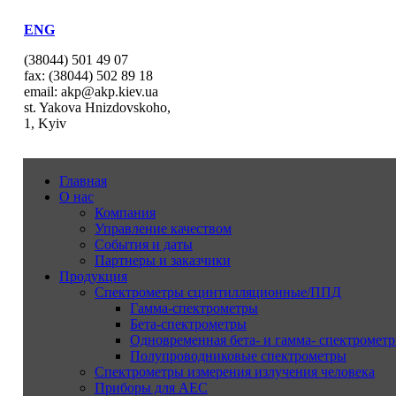
ENG
(38044) 501 49 07
fax: (38044) 502 89 18
email: akp@akp.kiev.ua
st. Yakova Hnizdovskoho,
1, Kyiv
Главная
О нас
Компания
Управление качеством
События и даты
Партнеры и заказчики
Продукция
Спектрометры сцинтилляционные/ППД
Гамма-спектрометры
Бета-спектрометры
Одновременная бета- и гамма- спектрометр
Полупроводниковые спектрометры
Спектрометры измерения излучения человека
Приборы для АЕС