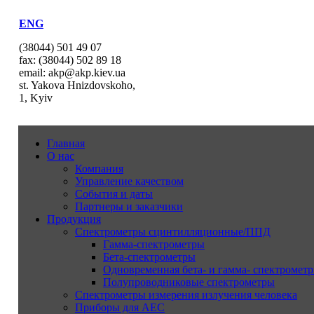
ENG
(38044) 501 49 07
fax: (38044) 502 89 18
email: akp@akp.kiev.ua
st. Yakova Hnizdovskoho,
1, Kyiv
Главная
О нас
Компания
Управление качеством
События и даты
Партнеры и заказчики
Продукция
Спектрометры сцинтилляционные/ППД
Гамма-спектрометры
Бета-спектрометры
Одновременная бета- и гамма- спектрометр
Полупроводниковые спектрометры
Спектрометры измерения излучения человека
Приборы для АЕС