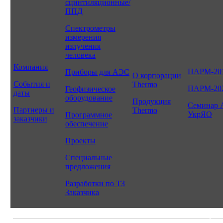
сцинтиляционные/
ППД
Спектрометры
измерения
излучения
человека
Компания
ПАРМ-20
Приборы для АЭС
О корпорации
События и
Thermo
ПАРМ-20
Геофизическое
даты
оборудование
Продукция
Семинар 
Партнеры и
Thermo
УкрЯО
Программное
заказчики
обеспечение
Проекты
Специальные
предложения
Разработки по ТЗ
Заказчика