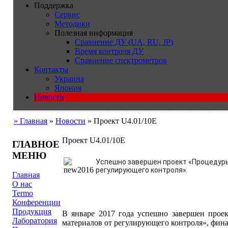
Поддержка
Сервис
Методики
Полезная информация
Сравнение ДУ (UA, RU, JP)
Время контроля ДУ
Сравнение спектрометров
Контакты
Украина
Япония
Новости
» Главная
»
Новости
» Проект U4.01/10E
Проект U4.01/10E
ГЛАВНОЕ
МЕНЮ
Успешно завершен проект «Процедур
регулирующего контроля».
Главная
О нас
Termo
Конференции
Продукция
В январе 2017 года успешно завершен прое
Лаборатория
материалов от регулирующего контроля», фин