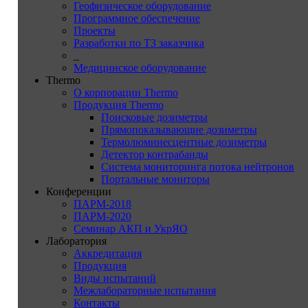
Геофизическое оборудование
Программное обеспечение
Проекты
Разработки по ТЗ заказчика
_
Медицинское оборудование
Thermo
О корпорации Thermo
Продукция Thermo
Поисковые дозиметры
Прямопоказывающие дозиметры
Термолюминесцентные дозиметры
Детектор контрабанды
Система мониторинга потока нейтронов
Портальные мониторы
Конференции
ПАРМ-2018
ПАРМ-2020
Семинар АКП и УкрЯО
Лаборатория
Аккредитация
Продукция
Виды испытаний
Межлабораторные испытания
Контакты