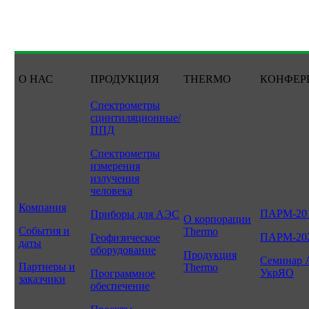
О НАС
ПРОДУКЦИЯ
THERMO
КОНФЕР
Спектрометры
сцинтиляционные/
ППД
Спектрометры
измерения
излучения
человека
Компания
ПАРМ-20
Приборы для АЭС
О корпорации
События и
Thermo
ПАРМ-20
Геофизическое
даты
оборудование
Продукция
Семинар 
Партнеры и
Thermo
УкрЯО
Программное
заказчики
обеспечение