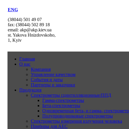
ENG
(38044) 501 49 07
fax: (38044) 502 89 18
email: akp@akp.kiev.ua
st. Yakova Hnizdovskoho,
1, Kyiv
Главная
О нас
Компания
Управление качеством
События и даты
Партнеры и заказчики
Продукция
Спектрометры сцинтилляционные/ППД
Гамма-спектрометры
Бета-спектрометры
Одновременная бета- и гамма- спектрометр
Полупроводниковые спектрометры
Спектрометры измерения излучения человека
Приборы для АЕС