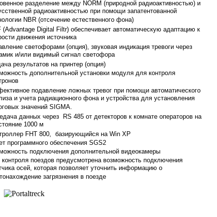
овенное разделение между NORM (природной радиоактивностью) и
усственной радиоактивностью при помощи запатентованной
нологии NBR (отсечение естественного фона)
 (Advantage Digital Filtr) обеспечивает автоматическую адаптацию к
рости движения источника
авление светофорами (опция), звуковая индикация тревоги через
амик и/или видимый сигнал светофора
ача результатов на принтер (опция)
можность дополнительной установки модуля для контроля
тронов
ективное подавление ложных тревог при помощи автоматического
лиза и учета радиационного фона и устройства для установления
оговых значений SIGMA.
едача данных через RS 485 от детекторов к комнате операторов на
стояние 1000 м
троллер FHT 800, базирующийся на Win XP
ет программного обеспечения SGS2
можность подключения дополнительной видеокамеры
 контроля поездов предусмотрена возможность подключения
тчика осей, которая позволяет уточнить информацию о
тонахождение загрязнения в поезде