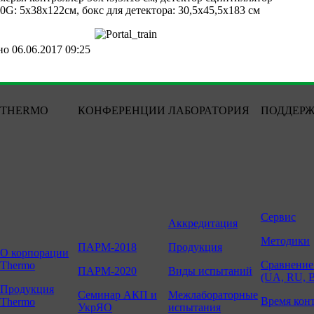
0G: 5х38х122см, бокс для детектора: 30,5х45,5х183 см
о 06.06.2017 09:25
THERMO
КОНФЕРЕНЦИИ
ЛАБОРАТОРИЯ
ПОДДЕР
Сервис
Аккредитация
Методики
ПАРМ-2018
Продукция
О корпорации
Сравнение
Thermo
ПАРМ-2020
Виды испытаний
(UA, RU, 
Продукция
Семинар АКП и
Межлабораторные
Время кон
Thermo
УкрЯО
испытания