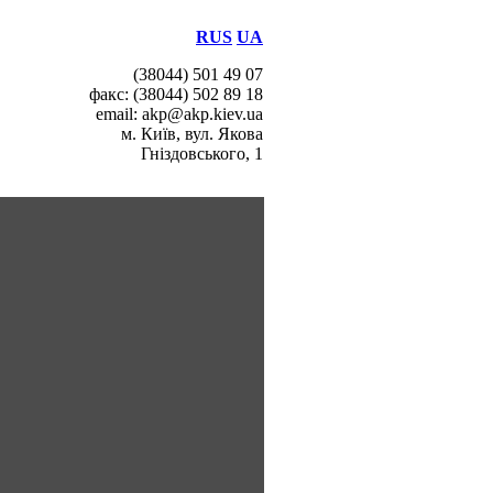
RUS
UA
(38044) 501 49 07
факс: (38044) 502 89 18
email: akp@akp.kiev.ua
м. Київ, вул. Якова
Гніздовського, 1