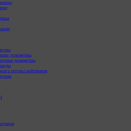
ование
ение
зчика
вание
метры
щие дозиметры
нтные дозиметры
банды
инга потока нейтронов
иторы
О
ытания