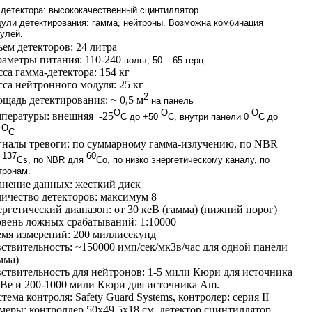
 детектора: высококачественный сцинтиллятор
ули детектирования: гамма, нейтроны. Возможна комбинация
улей.
ем детекторов: 24 литра
аметры питания: 110-240
вольт, 50 – 65 герц
са гамма-детектора: 154 кг
са нейтронного модуля: 25 кг
2
щадь детектирования: ~ 0,5 м
на панель
О
О
О
пературы: внешняя -25
С до +50
С, внутри панели 0
С до
О
С
налы тревоги: по суммарному гамма-излучению, по NBR
137
60
я
Cs, по NBR для
Co, по низко энергетическому каналу, по
тронам.
нение данных: жесткий диск
ичество детекторов: максимум 8
ргетический диапазон: от 30 кеВ (гамма) (нижний порог)
вень ложных срабатываний: 1:10000
мя измерений: 200 миллисекунд
ствительность: ~150000 имп/сек/мкЗв/час для одной панели
мма)
ствительность для нейтронов: 1-5 мили Кюри для источника
e и 200-1000 мили Кюри для источника Am.
тема контроля: Safety Guard Systems, контролер: серия ІІ
меры: контроллер 50х49,5х18 см, детектор сцинтиллятор