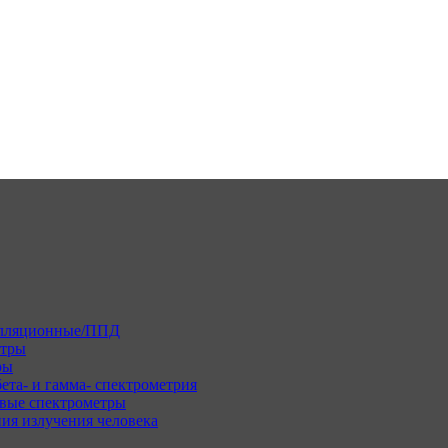
илляционные/ППД
етры
ры
ета- и гамма- спектрометрия
вые спектрометры
ия излучения человека