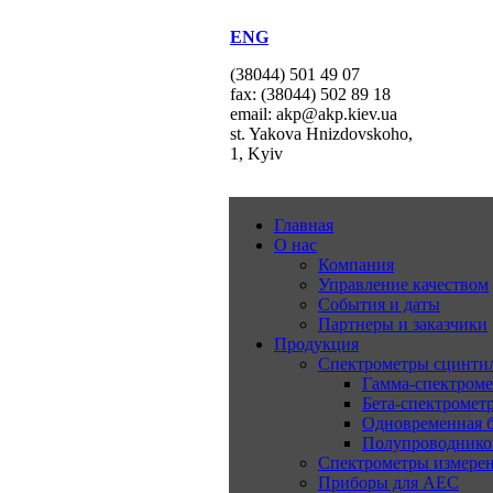
ENG
(38044) 501 49 07
fax: (38044) 502 89 18
email: akp@akp.kiev.ua
st. Yakova Hnizdovskoho,
1, Kyiv
Главная
О нас
Компания
Управление качеством
События и даты
Партнеры и заказчики
Продукция
Спектрометры сцинт
Гамма-спектром
Бета-спектромет
Одновременная б
Полупроводнико
Спектрометры измерен
Приборы для АЕС