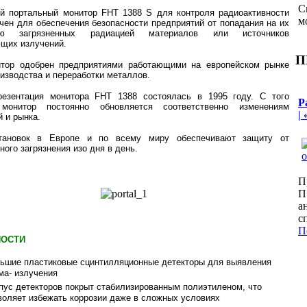
С
й портальный монитор FHT 1388 S для контроля радиоактивности
м
чен для обеспечения безопасности предприятий от попадания на их
рию загрязненных радиацией материалов или источников
щих излучений.
П
итор одобрен предприятиями работающими на европейском рынке
оизводства и переработки металлов.
резентация монитора FHT 1388 состоялась в 1995 году. С того
Р
монитор постоянно обновляется соответственно изменениям
|
й и рынка.
тановок в Европе и по всему миру обеспечивают защиту от
ного загрязнения изо дня в день.
П
П
а
с
П
НОСТИ
ьшие пластиковые сцинтилляционные детекторы для выявления
ма- излучения
пус детекторов покрыт стабилизированным полиэтиленом, что
воляет избежать коррозии даже в сложных условиях