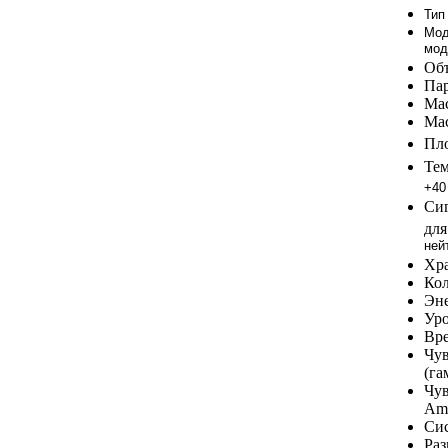
Тип
Мод
мод
Объ
Пар
Мас
Мас
Пло
Тем
+40
Сиг
дл
ней
Хра
Кол
Эне
Уро
Вре
Чув
(га
Чув
AmB
Сис
Раз