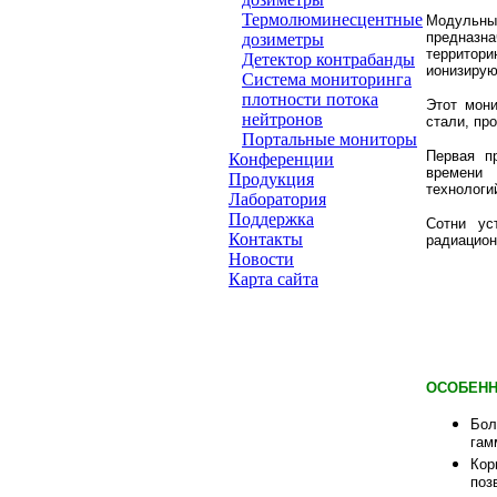
Термолюминесцентные
Модульны
предназна
дозиметры
террито
Детектор контрабанды
ионизирую
Система мониторинга
плотности потока
Этот мон
нейтронов
стали, пр
Портальные мониторы
Первая п
Конференции
времени 
Продукция
технологи
Лаборатория
Поддержка
Сотни ус
Контакты
радиацион
Новости
Карта сайта
ОСОБЕН
Бол
гам
Кор
поз