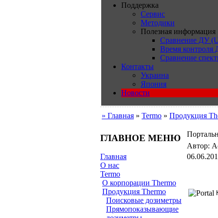
Поддержка
Сервис
Методики
Полезная информация
Сравнение ДУ (U
Время контроля
Сравнение спект
Контакты
Украина
Япония
Новости
» Главная
»
Termo
»
Продукция Th
Порталь
ГЛАВНОЕ МЕНЮ
Автор: Ad
06.06.201
Главная
О нас
Termo
О корпорации Thermo
Продукция Thermo
Поисковые дозиметры
Прямопоказывающие
дозиметры