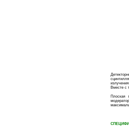
Детекторн
сцинтилля
излучения
Вместе с 
Пло
ская 
модерато
максималь
СПЕЦИФ