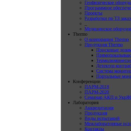
Геофизическое оборуд
Программное обеспеч
Проекты
Разработки по ТЗ зака
_
Медицинское оборудо
Thermo
О корпорации Thermo
Продукция Thermo
Поисковые дози
Прямопоказываю
Термолюминесце
Детектор контра
Система монитор
Портальные мон
Конференции
ПАРМ-2018
ПАРМ-2020
Семинар АКП и УкрЯ
Лаборатория
Аккредитация
Продукция
Виды испытаний
Межлабораторные исп
Контакты