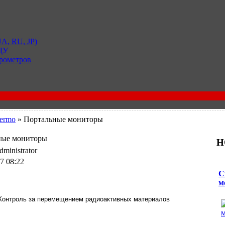
A, RU, JP)
 ДУ
рометров
ermo
» Портальные мониторы
ные мониторы
Н
ministrator
7 08:22
С
м
Контроль за перемещением радиоактивных материалов