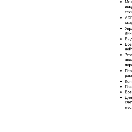
Мгн
иск
тех
ADF
ско
Упр
дин
Выд
Воз
ней
Эфф
ана
пор
Пер
рас
Кон
Пак
Воз
Для
сче
мес