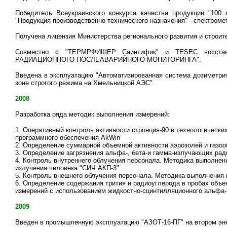
Победитель Всеукраинского конкурса качества продукции "100 
"Продукция производственно-технического назначения" - спектроме
Получена лицензия Министерства регионального развития и строит
Совместно с "ТЕРМРФИШЕР Саинтифик" и TESEC восста
РАДИАЦИОННОГО ПОСЛЕАВАРИЙНОГО
МОНИТОРИНГА".
Введена в эксплуатацию "Автоматизированная система дозиметрич
зоне строгого режима на Хмельницкой АЭС".
2008
Разработка ряда методик выполнения измерений:
1. Оперативный контроль активности стронция-90 в технологическ
программного обеспечения AkWin
2. Определение суммарной объемной активности аэрозолей и газоо
3. Определение загрязнения альфа-, бета-и гамма-излучающих рад
4. Контроль внутреннего облучения персонала. Методика выполнен
излучения человека "СИЧ АКП-3"
5. Контроль внешнего облучения персонала. Методика выполнени
6. Определение содержания трития и радиоуглерода в пробах объ
измерений с использованием жидкостно-сцинтилляционного альфа-,
2009
Введен в промышленную эксплуатацию "АЗОТ-16-ПГ" на втором эн