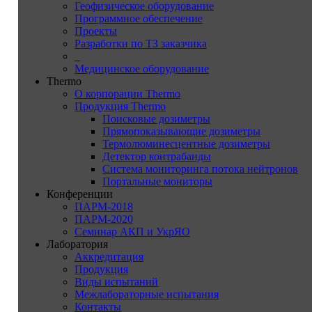
Геофизическое оборудование
Программное обеспечение
Проекты
Разработки по ТЗ заказчика
_
Медицинское оборудование
Thermo
О корпорации Thermo
Продукция Thermo
Поисковые дозиметры
Прямопоказывающие дозиметры
Термолюминесцентные дозиметры
Детектор контрабанды
Система мониторинга потока нейтронов
Портальные мониторы
Конференции
ПАРМ-2018
ПАРМ-2020
Семинар АКП и УкрЯО
Лаборатория
Аккредитация
Продукция
Виды испытаний
Межлабораторные испытания
Контакты