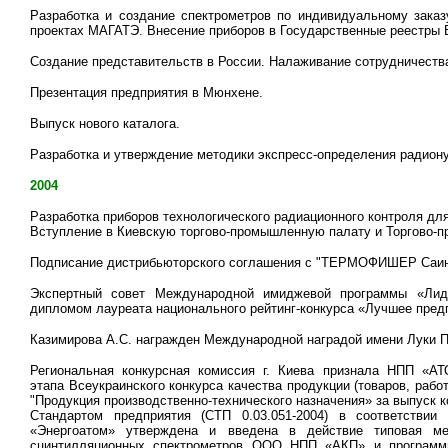
Разработка и создание спектрометров по индивидуальному заказ
проектах МАГАТЭ. Внесение приборов в Государственные реестры 
Создание представительств в России. Налаживание сотрудничеств
Презентация предприятия в Мюнхене.
Выпуск нового каталога.
Разработка и утверждение методики экспресс-определения радиону
2004
Разработка приборов технологического радиационного контроля дл
Вступление в Киевскую торгово-промышленную палату и Торгово-
Подписание дистрибьюторского соглашения с "ТЕРМОФИШЕР Саин
Экспертный совет Международной имиджевой программы «Лид
дипломом лауреата национального рейтинг-конкурса «Лучшее пред
Казимирова А.С. награжден Международной наградой имени Луки П
Региональная конкурсная комиссия г. Киева признала НПП 
этапа Всеукраинского конкурса качества продукции (товаров, работ
"Продукция производственно-технического назначения» за выпуск 
Стандартом предприятия (СТП 0.03.051-2004) в соответств
«Энергоатом» утверждена и введена в действие типовая ме
сцинтилляционных спектрометров ООО НПП «АКП» и программ