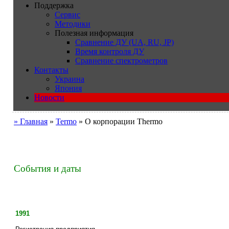
Поддержка
Сервис
Методики
Полезная информация
Сравнение ДУ (UA, RU, JP)
Время контроля ДУ
Сравнение спектрометров
Контакты
Украина
Япония
Новости
» Главная
»
Termo
» О корпорации Thermo
События и даты
1991