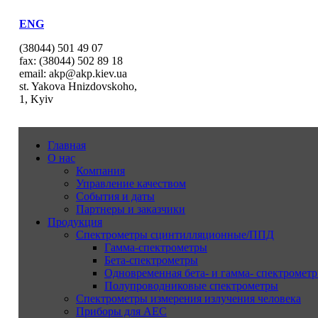
ENG
(38044) 501 49 07
fax: (38044) 502 89 18
email: akp@akp.kiev.ua
st. Yakova Hnizdovskoho,
1, Kyiv
Главная
О нас
Компания
Управление качеством
События и даты
Партнеры и заказчики
Продукция
Спектрометры сцинтилляционные/ППД
Гамма-спектрометры
Бета-спектрометры
Одновременная бета- и гамма- спектрометр
Полупроводниковые спектрометры
Спектрометры измерения излучения человека
Приборы для АЕС