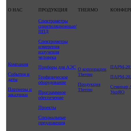
О НАС
ПРОДУКЦИЯ
THERMO
КОНФЕР
Спектрометры
сцинтиляционные/
ППД
Спектрометры
измерения
излучения
человека
Компания
ПАРМ-20
Приборы для АЭС
О корпорации
События и
Thermo
ПАРМ-20
Геофизическое
даты
оборудование
Продукция
Семинар 
Партнеры и
Thermo
УкрЯО
Программное
заказчики
обеспечение
Проекты
Специальные
предложения