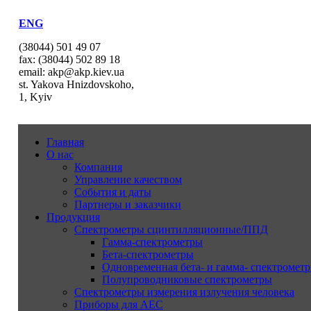
ENG
(38044) 501 49 07
fax: (38044) 502 89 18
email: akp@akp.kiev.ua
st. Yakova Hnizdovskoho,
1, Kyiv
Главная
О нас
Компания
Управление качеством
События и даты
Партнеры и заказчики
Продукция
Спектрометры сцинтилляционные/ППД
Гамма-спектрометры
Бета-спектрометры
Одновременная бета- и гамма- спектрометр
Полупроводниковые спектрометры
Спектрометры измерения излучения человека
Приборы для АЕС