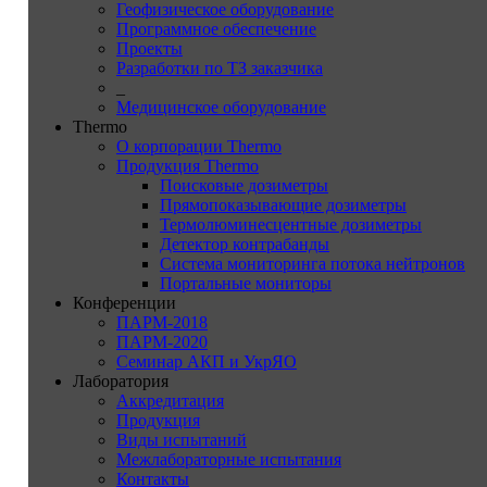
Геофизическое оборудование
Программное обеспечение
Проекты
Разработки по ТЗ заказчика
_
Медицинское оборудование
Thermo
О корпорации Thermo
Продукция Thermo
Поисковые дозиметры
Прямопоказывающие дозиметры
Термолюминесцентные дозиметры
Детектор контрабанды
Система мониторинга потока нейтронов
Портальные мониторы
Конференции
ПАРМ-2018
ПАРМ-2020
Семинар АКП и УкрЯО
Лаборатория
Аккредитация
Продукция
Виды испытаний
Межлабораторные испытания
Контакты