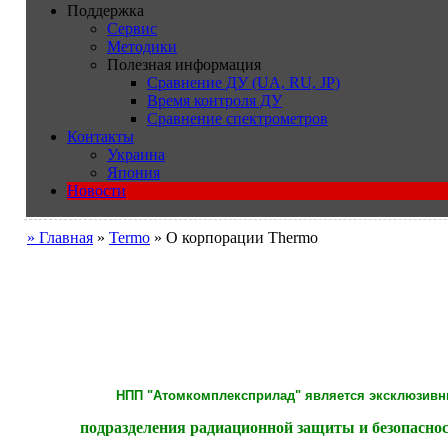
Поддержка
Сервис
Методики
Полезная информация
Сравнение ДУ (UA, RU, JP)
Время контроля ДУ
Сравнение спектрометров
Контакты
Украина
Япония
Новости
» Главная
»
Termo
» О корпорации Thermo
НПП
"Атомкомплексприлад" является эксклюзив
подразделения радиационной защиты и безопасност