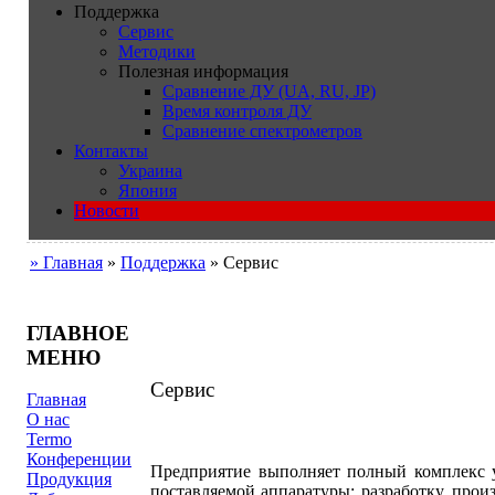
Поддержка
Сервис
Методики
Полезная информация
Сравнение ДУ (UA, RU, JP)
Время контроля ДУ
Сравнение спектрометров
Контакты
Украина
Япония
Новости
» Главная
»
Поддержка
» Сервис
ГЛАВНОЕ
МЕНЮ
Сервис
Главная
О нас
Termo
Конференции
Предприятие выполняет полный комплекс у
Продукция
поставляемой аппаратуры: разработку, про