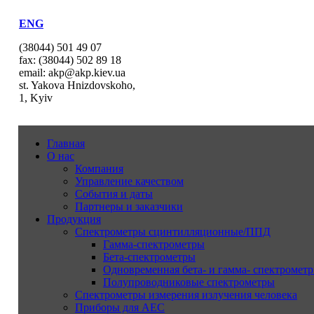
ENG
(38044) 501 49 07
fax: (38044) 502 89 18
email: akp@akp.kiev.ua
st. Yakova Hnizdovskoho,
1, Kyiv
Главная
О нас
Компания
Управление качеством
События и даты
Партнеры и заказчики
Продукция
Спектрометры сцинтилляционные/ППД
Гамма-спектрометры
Бета-спектрометры
Одновременная бета- и гамма- спектрометр
Полупроводниковые спектрометры
Спектрометры измерения излучения человека
Приборы для АЕС