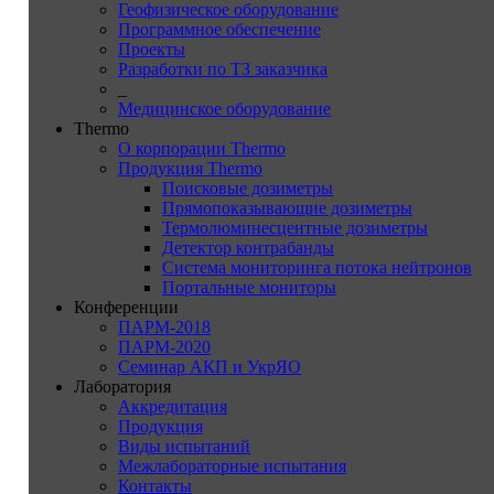
Геофизическое оборудование
Программное обеспечение
Проекты
Разработки по ТЗ заказчика
_
Медицинское оборудование
Thermo
О корпорации Thermo
Продукция Thermo
Поисковые дозиметры
Прямопоказывающие дозиметры
Термолюминесцентные дозиметры
Детектор контрабанды
Система мониторинга потока нейтронов
Портальные мониторы
Конференции
ПАРМ-2018
ПАРМ-2020
Семинар АКП и УкрЯО
Лаборатория
Аккредитация
Продукция
Виды испытаний
Межлабораторные испытания
Контакты