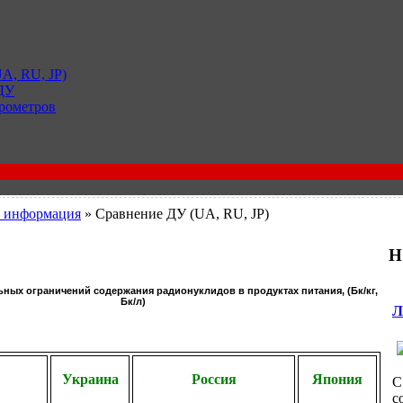
A, RU, JP)
 ДУ
рометров
я информация
» Сравнение ДУ (UA, RU, JP)
Н
ных ограничений содержания радионуклидов в продуктах питания, (Бк/кг,
Бк/л)
Л
Украина
Россия
Япония
С
с