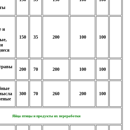
аты
е и
150
35
200
100
100
ые,
 и
иеся
 травы
200
70
200
100
100
бные
мысла
300
70
260
200
100
леные
Яйца птицы и продукты их переработки