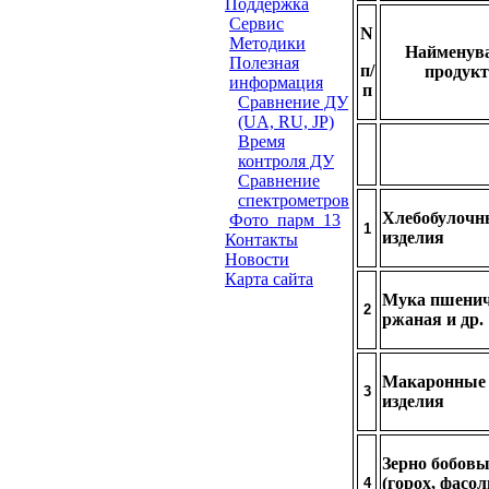
Поддержка
Сервис
N
Методики
Найменув
Полезная
п/
продукт
информация
п
Сравнение ДУ
(UA, RU, JP)
Время
контроля ДУ
Сравнение
спектрометров
Хлебобулочн
Фото_парм_13
1
изделия
Контакты
Новости
Карта сайта
Мука пшенич
2
ржаная и др.
Макаронные
3
изделия
Зерно бобов
(горох, фасоль
4