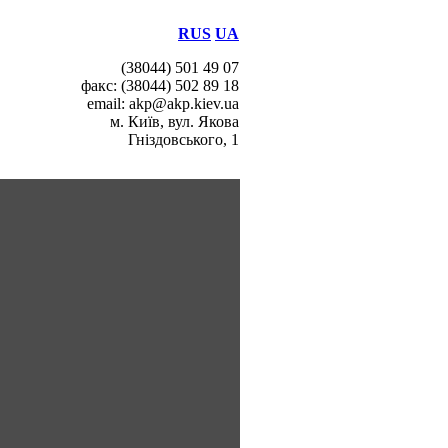
RUS
UA
(38044) 501 49 07
факс: (38044) 502 89 18
email: akp@akp.kiev.ua
м. Київ, вул. Якова
Гніздовського, 1