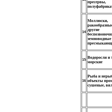
пресервы,
полуфабрик
Моллюски,
ракообразны
другие
14
беспозвоночн
земноводные
пресмыкающ
Водоросли и
15
морские
Рыба и неры
объекты про
16
сушеные, вя