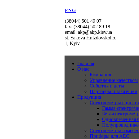
ENG
(38044) 501 49 07
fax: (38044) 502 89 18
email: akp@akp.kiev.ua
st. Yakova Hnizdovskoho,
1, Kyiv
Главная
О нас
Компания
Управление качеством
События и даты
Партнеры и заказчики
Продукция
Спектрометры сцинт
Гамма-спектром
Бета-спектромет
Одновременная б
Полупроводнико
Спектрометры измерен
Приборы для АЕС