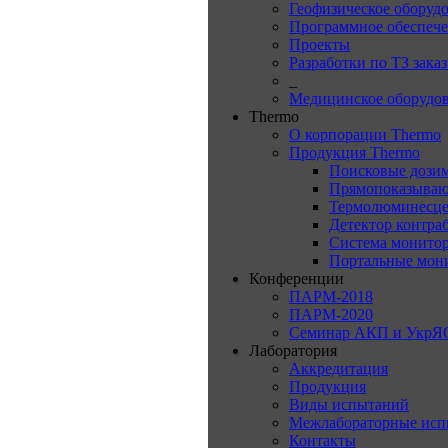
Геофизическое оборуд
Программное обеспеч
Проекты
Разработки по ТЗ зака
_
Медицинское оборудо
Thermo
О корпорации Thermo
Продукция Thermo
Поисковые дози
Прямопоказываю
Термолюминесце
Детектор контра
Система монитор
Портальные мон
Конференции
ПАРМ-2018
ПАРМ-2020
Семинар АКП и УкрЯ
Лаборатория
Аккредитация
Продукция
Виды испытаний
Межлабораторные исп
Контакты