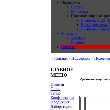
Поддержка
Сервис
Методики
Полезная информация
Сравнение ДУ (U
Время контроля
Сравнение спект
Контакты
Украина
Япония
Новости
» Главная
»
Поддержка
»
Полезна
ГЛАВНОЕ
МЕНЮ
Сравнения националь
Главная
О нас
Termo
Конференции
Продукция
Лаборатория