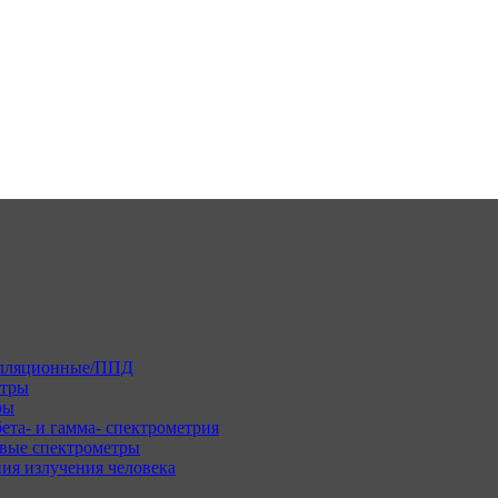
илляционные/ППД
етры
ры
ета- и гамма- спектрометрия
вые спектрометры
ия излучения человека