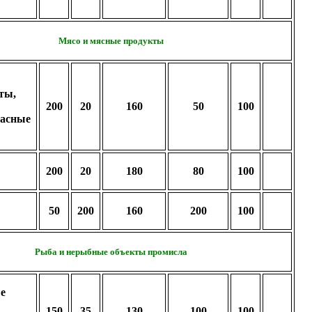
Мясо и мясные продукты
ты,
200
20
160
50
100
басные
200
20
180
80
100
50
200
160
200
100
Рыба и нерыбные объекты промисла
е
150
35
130
100
100