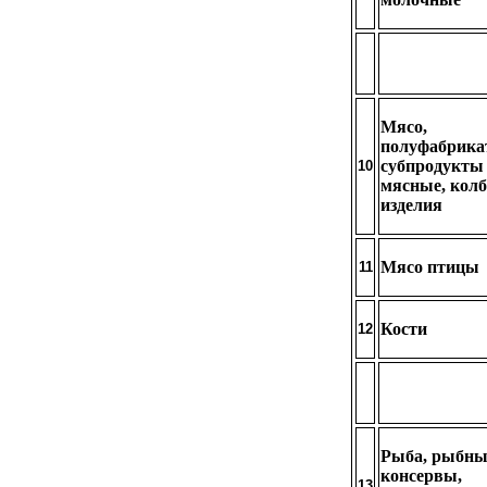
Мясо,
полуфабрика
субпродукты
10
мясные, кол
изделия
Мясо птицы
11
Кости
12
Рыба, рыбны
консервы,
13