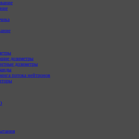
ование
ение
зчика
вание
метры
щие дозиметры
нтные дозиметры
банды
инга потока нейтронов
иторы
О
ытания