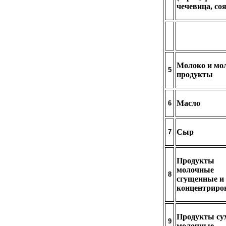
чечевица, соя
Молоко и мо
5
продукты
Масло
6
Сыр
7
Продукты
молочные
8
сгущенные и
концентриро
Продукты су
9
молочные