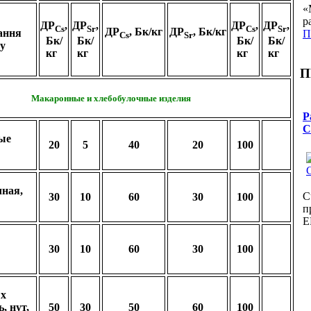
«
р
ДР
,
ДР
,
ДР
,
ДР
,
Cs
Sr
Cs
Sr
ДР
, Бк/кг
ДР
, Бк/кг
ання
П
Cs
Sr
Бк/
Бк/
Бк/
Бк/
у
кг
кг
кг
кг
П
Макаронные и хлебобулочные изделия
Р
С
ые
20
5
40
20
100
ная,
С
30
10
60
30
100
п
E
30
10
60
30
100
ых
, нут,
50
30
50
60
100