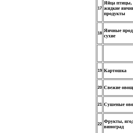
Яйца птицы,
жидкие яичн
17
продукты
Яичные про
18
сухие
Картошка
19
Свежие ово
20
Сушеные ов
21
Фрукты, яго
22
виноград