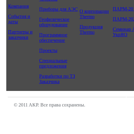
Компания
ПАРМ-20
Приборы для АЭС
О корпорации
События и
Thermo
ПАРМ-20
Геофизическое
даты
оборудование
Продукция
Семинар 
Партнеры и
Thermo
УкрЯО
Программное
заказчики
обеспечение
Проекты
Специальные
предложения
Разработки по ТЗ
Заказчика
© 2011 AKP. Все права сохранены.