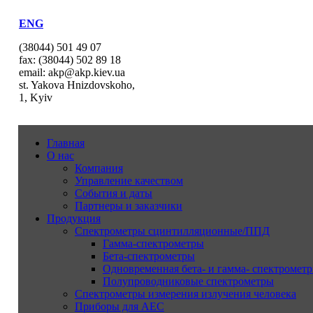
ENG
(38044) 501 49 07
fax: (38044) 502 89 18
email: akp@akp.kiev.ua
st. Yakova Hnizdovskoho,
1, Kyiv
Главная
О нас
Компания
Управление качеством
События и даты
Партнеры и заказчики
Продукция
Спектрометры сцинтилляционные/ППД
Гамма-спектрометры
Бета-спектрометры
Одновременная бета- и гамма- спектрометр
Полупроводниковые спектрометры
Спектрометры измерения излучения человека
Приборы для АЕС