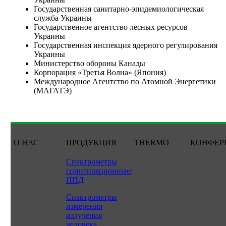
Государственная санитарно-эпидемиологическая
служба Украины
Государственное агентство лесных ресурсов
Украины
Государственная инспекция ядерного регулирования
Украины
Министерство обороны Канады
Корпорация «Третья Волна» (Япония)
Международное Агентство по Атомной Энергетики
(МАГАТЭ)
О НАС
ПРОДУКЦИЯ
THERMO
КОНФЕР
Спектрометры
сцинтиляционные/
ППД
Спектрометры
измерения
излучения
человека