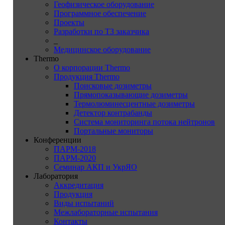
Геофизическое оборудование
Программное обеспечение
Проекты
Разработки по ТЗ заказчика
_
Медицинское оборудование
Thermo
О корпорации Thermo
Продукция Thermo
Поисковые дозиметры
Прямопоказывающие дозиметры
Термолюминесцентные дозиметры
Детектор контрабанды
Система мониторинга потока нейтронов
Портальные мониторы
Конференции
ПАРМ-2018
ПАРМ-2020
Семинар АКП и УкрЯО
Лаборатория
Аккредитация
Продукция
Виды испытаний
Межлабораторные испытания
Контакты