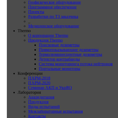
Геофизическое оборудование
Программное обеспечение
Проекты
Разработки по ТЗ заказчика
_
Медицинское оборудование
Thermo
О корпорации Thermo
Продукция Thermo
Поисковые дозиметры
Прямопоказывающие дозиметры
Термолюминесцентные дозиметры
Детектор контрабанды
Система мониторинга потока нейтронов
Портальные мониторы
Конференции
ПАРМ-2018
ПАРМ-2020
Семинар АКП и УкрЯО
Лаборатория
Аккредитация
Продукция
Виды испытаний
Межлабораторные испытания
Контакты