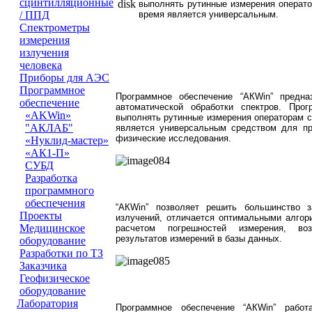
сцинтилляционные
выполнять рутинные измерения операто
время является универсальным.
/ ППД
Cпектрометры
измерения
излучения
человека
Приборы для АЭС
Программное
Программное обеспечение “АКWin” предна
обеспечение
автоматической обработки спектров. Прог
«AKWin»
выполнять рутинные измерения операторам с
"АКЛАБ"
является универсальным средством для пр
физические исследования.
«Нуклид-мастер»
«АК1-П»
СУБД
Разработка
программного
обеспечения
“АКWin” позволяет решить большинство з
Проeкты
излучений, отличается оптимальными алгор
Медицинское
расчетом погрешностей измерения, во
результатов измерений в базы данных.
оборудование
Разработки по ТЗ
Заказчика
Геофизическое
оборудование
Лаборатория
Программное обеспечение “АКWin” рабо