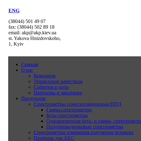
ENG
(38044) 501 49 07
fax: (38044) 502 89 18
email: akp@akp.kiev.ua
st. Yakova Hnizdovskoho,
1, Kyiv
Главная
О нас
Компания
Управление качеством
События и даты
Партнеры и заказчики
Продукция
Спектрометры сцинтилляционные/ППД
Гамма-спектрометры
Бета-спектрометры
Одновременная бета- и гамма- спектрометр
Полупроводниковые спектрометры
Спектрометры измерения излучения человека
Приборы для АЕС