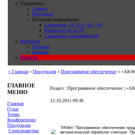
Поддержка
Сервис
Методики
Полезная информация
Сравнение ДУ (UA, RU, JP)
Время контроля ДУ
Сравнение спектрометров
Контакты
Украина
Япония
Новости
» Главная
»
Продукция
»
Программное обеспечение
» «AKW
ГЛАВНОЕ
Раздел : Программное обеспечение | «A
МЕНЮ
12.10.2011 09:36
Главная
О нас
Termo
Конференции
Продукция
“АКWin” Программное обеспечение пре
Cпектрометры
автоматической обработки спектров. П