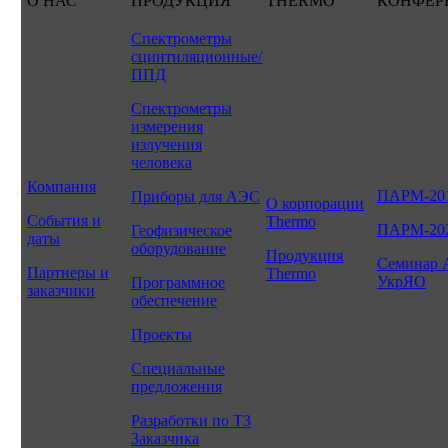
О НАС
ПРОДУКЦИЯ
THERMO
КОНФЕР
Спектрометры
сцинтиляционные/
ППД
Спектрометры
измерения
излучения
человека
Компания
ПАРМ-20
Приборы для АЭС
О корпорации
События и
Thermo
ПАРМ-20
Геофизическое
даты
оборудование
Продукция
Семинар 
Партнеры и
Thermo
УкрЯО
Программное
заказчики
обеспечение
Проекты
Специальные
предложения
Разработки по ТЗ
Заказчика