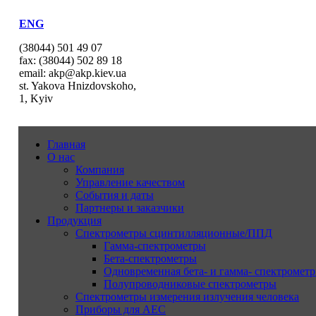
ENG
(38044) 501 49 07
fax: (38044) 502 89 18
email: akp@akp.kiev.ua
st. Yakova Hnizdovskoho,
1, Kyiv
Главная
О нас
Компания
Управление качеством
События и даты
Партнеры и заказчики
Продукция
Спектрометры сцинтилляционные/ППД
Гамма-спектрометры
Бета-спектрометры
Одновременная бета- и гамма- спектрометр
Полупроводниковые спектрометры
Спектрометры измерения излучения человека
Приборы для АЕС