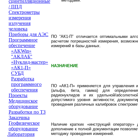
методами.
сцинтилляционные
/ ППД
Cпектрометры
измерения
излучения
человека
Приборы для АЭС
ПО “АК1-П” отличается оптимальными алго
Программное
расчетом погрешностей измерения, возможн
обеспечение
измерений в базы данных.
«AKWin»
"АКЛАБ"
«Нуклид-мастер»
НАЗНАЧЕНИЕ
«АК1-П»
СУБД
Разработка
программного
ПО «АК1-П» применяется для управления и
обеспечения
(альфа, бета, гамма) для определен
радионуклидов и их удельной/абсолютно
Проeкты
допустимого уровня активности; документи
Медицинское
проведения различных калибровок спектромет
оборудование
Разработки по ТЗ
Заказчика
Геофизическое
Наличие кратких «инструкций оператору»
оборудование
дополнение к полной документации позволя
методику проведения измерений.
Лаборатория