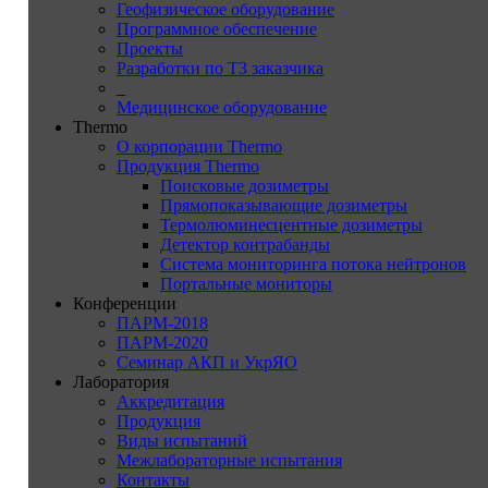
Геофизическое оборудование
Программное обеспечение
Проекты
Разработки по ТЗ заказчика
_
Медицинское оборудование
Thermo
О корпорации Thermo
Продукция Thermo
Поисковые дозиметры
Прямопоказывающие дозиметры
Термолюминесцентные дозиметры
Детектор контрабанды
Система мониторинга потока нейтронов
Портальные мониторы
Конференции
ПАРМ-2018
ПАРМ-2020
Семинар АКП и УкрЯО
Лаборатория
Аккредитация
Продукция
Виды испытаний
Межлабораторные испытания
Контакты