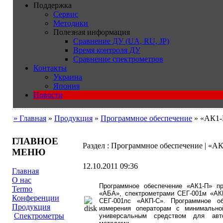
Поддержка
Сервис
Методики
Полезная информация
Сравнение ДУ (UA, RU, JP)
Время контроля ДУ
Сравнение спектрометров
Контакты
Украина
Япония
Новости
» Главная
»
Продукция
»
Программное обеспечение
» «АК1
ГЛАВНОЕ
Раздел : Программное обеспечение | «А
МЕНЮ
12.10.2011 09:36
Главная
О нас
Программное обеспечение «АК1-П» пр
Termo
«АБА», спектрометрами СЕГ-001м «АКП
Конференции
СЕГ-001пс «АКП-С». Программное об
Продукция
измерения операторам с минимально
Cпектрометры
универсальным средством для авто