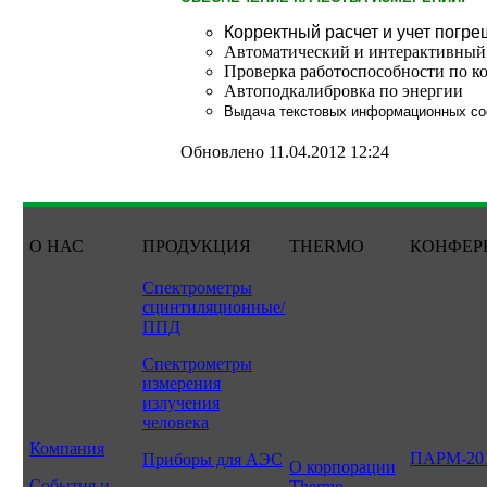
Корректный расчет и учет погр
Автоматический и интерактивный
Проверка работоспособности по к
Автоподкалибровка по энергии
Выдача текстовых информационных со
Обновлено 11.04.2012 12:24
О НАС
ПРОДУКЦИЯ
THERMO
КОНФЕР
Спектрометры
сцинтиляционные/
ППД
Спектрометры
измерения
излучения
человека
Компания
ПАРМ-20
Приборы для АЭС
О корпорации
События и
Thermo