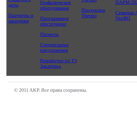
ПАРМ-20
Геофизическое
даты
оборудование
Продукция
Семинар 
Партнеры и
Thermo
УкрЯО
Программное
заказчики
обеспечение
Проекты
Специальные
предложения
Разработки по ТЗ
Заказчика
© 2011 AKP. Все права сохранены.