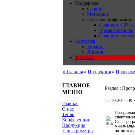
Поддержка
Сервис
Методики
Полезная информация
Сравнение ДУ (U
Время контроля
Сравнение спект
Контакты
Украина
Япония
Новости
» Главная
»
Продукция
»
Программ
ГЛАВНОЕ
Раздел : Прог
МЕНЮ
12.10.2011 09:
Главная
О нас
Программн
Termo
спектроме
Конференции
С». Прогр
Продукция
минималь
Cпектрометры
автоматиз