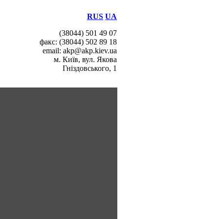
RUS
UA
(38044) 501 49 07
факс: (38044) 502 89 18
email: akp@akp.kiev.ua
м. Київ, вул. Якова
Гніздовського, 1