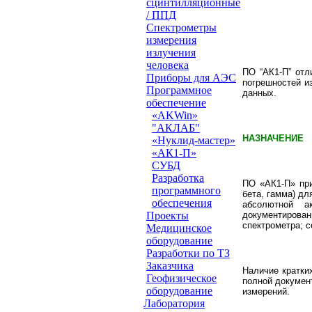
сцинтилляционные
/ ППД
Cпектрометры
измерения
излучения
человека
ПО “АК1-П” отл
Приборы для АЭС
погрешностей и
Программное
данных.
обеспечение
«AKWin»
"АКЛАБ"
НАЗНАЧЕНИЕ
«Нуклид-мастер»
«АК1-П»
СУБД
Разработка
ПО «АК1-П» при
программного
бета, гамма) д
обеспечения
абсолютной а
документирова
Проeкты
спектрометра; с
Медицинское
оборудование
Разработки по ТЗ
Заказчика
Наличие кратки
Геофизическое
полной докумен
оборудование
измерений.
Лаборатория