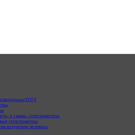
илляционные/ППД
етры
ры
ета- и гамма- спектрометрия
вые спектрометры
ия излучения человека