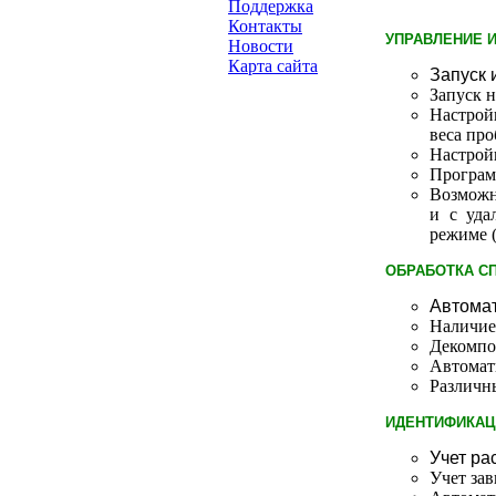
Поддержка
Контакты
УПРАВЛЕНИЕ 
Новости
Карта сайта
Запуск 
Запуск 
Настрой
веса про
Настрой
Програм
Возможн
и с уда
режиме 
ОБРАБОТКА С
Автомат
Наличие
Декомпоз
Автомат
Различн
ИДЕНТИФИКАЦИ
Учет ра
Учет за