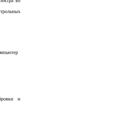
пектра во
нтрольных
компьютер
бровки и