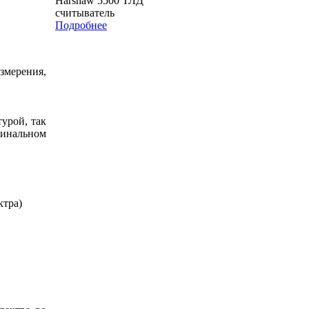
Harshaw 5500 ТЛД
считыватель
Подробнее
змерения,
урой, так
минальном
ктра)