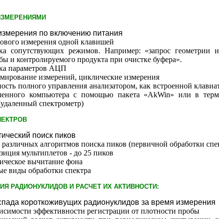
ИЗМЕРЕНИЯМИ
измерения по включению питания
нового измерения одной клавишей
ка сопутствующих режимов. Например: «запрос геометрии и
бы и контролируемого продукта при очистке буфера».
ка параметров АЦП
мирование измерений, циклические измерения
ость полного управления анализатором, как встроенной клавиат
ленного компьютера с помощью пакета «AkWin» или в тер
(удаленный спектрометр)
ПЕКТРОВ
ический поиск пиков
 различных алгоритмов поиска пиков (первичной обработки спе
иция мультиплетов - до 25 пиков
ическое вычитание фона
ые виды обработки спектра
Я РАДИОНУКЛИДОВ И РАСЧЕТ ИХ АКТИВНОСТИ:
спада короткоживущих радионуклидов за время измерения
висимости эффективности регистрации от плотности пробы