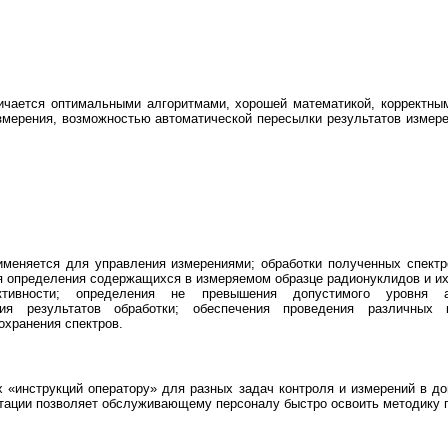
ичается оптимальными алгоритмами, хорошей математикой, корректны
змерения, возможностью автоматической пересылки результатов измере
меняется для управления измерениями; обработки полученных спектр
ля определения содержащихся в измеряемом образце радионуклидов и их
ктивности; определения не превышения допустимого уровня ак
ния результатов обработки; обеспечения проведения различных 
охранения спектров.
х «инструкций оператору» для разных задач контроля и измерений в до
тации позволяет обслуживающему персоналу быстро освоить методику 