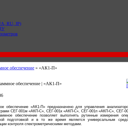
A, RU, JP)
 ДУ
рометров
ное обеспечение
» «АК1-П»
раммное обеспечение | «АК1-П»
36
ое обеспечение «АК1-П» предназначено для управления анализатор
трами СЕГ-001м «АКП-С», СЕГ-001к «АКП-С», СЕГ-001п «АКП-С», СЕГ-0
аммное обеспечение позволяет выполнять рутинные измерения опе
ной подготовкой и в то же время является универсальным сред
ации контроля спектрометрическими методами.