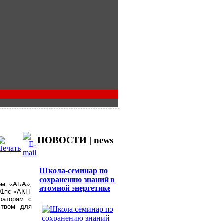
НОВОСТИ | news
Школа-семинар по
сохранению знаний в
ом «АБА»,
атомной энергетике
01пс «АКП-
раторам с
ством для