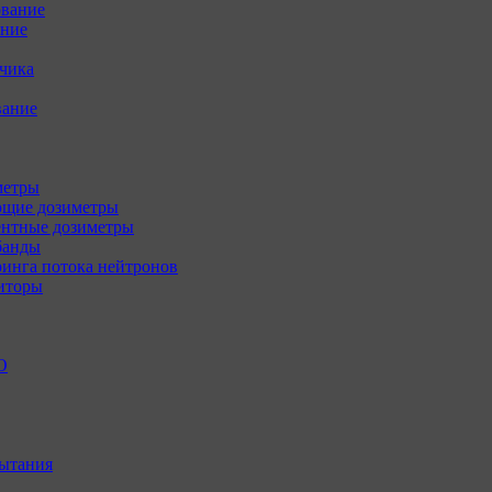
ование
ение
зчика
вание
метры
щие дозиметры
нтные дозиметры
банды
инга потока нейтронов
иторы
О
ытания