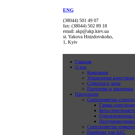
ENG
(38044) 501 49 07
fax: (38044) 502 89 18
email: akp@akp.kiev.ua
st. Yakova Hnizdovskoho,
1, Kyiv
Главная
О нас
Компания
Управление качеством
События и даты
Партнеры и заказчики
Продукция
Спектрометры сцинт
Гамма-спектром
Бета-спектромет
Одновременная б
Полупроводнико
Спектрометры измерен
Приборы для АЕС