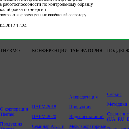
а работоспособности по контрольному образцу
калибровка по энергии
екстовых информационных сообщений оператору
04.2012 12:24
THERMO
КОНФЕРЕНЦИИ
ЛАБОРАТОРИЯ
ПОДДЕР
Сервис
Аккредитация
Методики
ПАРМ-2018
Продукция
О корпорации
Сравнение
Thermo
ПАРМ-2020
Виды испытаний
(UA, RU, 
Продукция
Семинар АКП и
Межлабораторные
Время кон