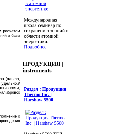
Международная
школа-семинар по
сохранению знаний в
м расчетом
ний в базы
области атомной
энергетики.
Подробнее
ПРОДУКЦИЯ |
instruments
ов (альфа,
 удельной/
тивности;
Раздел : Продукция
калибровок
Thermo Inc. |
Harshaw 5500
полнение к
проведения