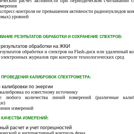
ический расчет активности при периодическом считывании с
змерения
кспресс-контроля не превышения активности радионуклидов ко
имых) уровней
АНИЕ РЕЗУЛЬТАТОВ ОБРАБОТКИ И СОХРАНЕНИЕ СПЕКТРОВ:
результатов обработки на ЖКИ
езультатов обработки и спектров на Flash-диск или удаленный 
 электронных журналов при контроле технологических сред
 ПРОВЕДЕНИЯ КАЛИБРОВОК СПЕКТРОМЕТРА:
калибровки по энергии
калибровка по известному источнику
ие любого количества линий измерений (различные кали
ки)
инии измерений
 КАЧЕСТВА ИЗМЕРЕНИЙ:
ный расчет и учет погрешностей
ический и интерактивный контроль фона