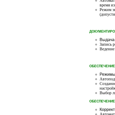
Автомат
время и
Режим э
(допуст
ДОКУМЕНТИРОВ
Выдача 
Запись р
Ведение
ОБЕСПЕЧЕНИЕ
Режимы 
Автопод
Создан
настрой
Выбор л
ОБЕСПЕЧЕНИЕ
Коррект
Автомат