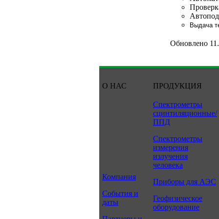
Проверк
Автопод
Выдача т
Обновлено 11.
О НАС
ПРОДУКЦИЯ
Спектрометры
сцинтиляционные/
ППД
Спектрометры
измерения
излучения
человека
Компания
Приборы для АЭС
События и
Геофизическое
даты
оборудование
Партнеры и