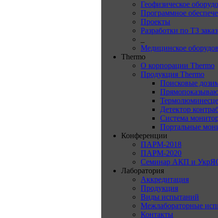
Геофизическое оборуд
Программное обеспеч
Проекты
Разработки по ТЗ зака
_
Медицинское оборудо
Thermo
О корпорации Thermo
Продукция Thermo
Поисковые дози
Прямопоказываю
Термолюминесце
Детектор контра
Система монитор
Портальные мон
Конференции
ПАРМ-2018
ПАРМ-2020
Семинар АКП и УкрЯ
Лаборатория
Аккредитация
Продукция
Виды испытаний
Межлабораторные исп
Контакты