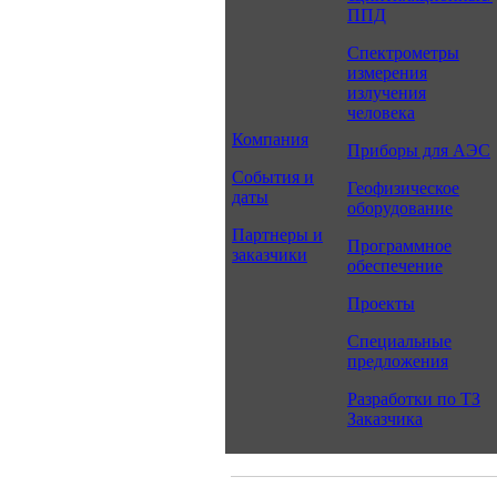
ППД
Спектрометры
измерения
излучения
человека
Компания
Приборы для АЭС
События и
Геофизическое
даты
оборудование
Партнеры и
Программное
заказчики
обеспечение
Проекты
Специальные
предложения
Разработки по ТЗ
Заказчика