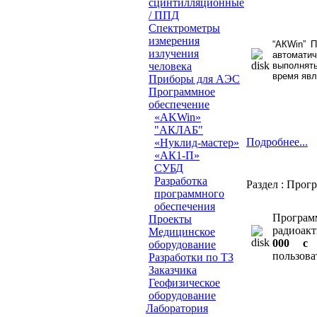
сцинтилляционные
/ ППД
Cпектрометры
измерения
“АКWin” 
излучения
автоматич
выполнят
человека
время явл
Приборы для АЭС
Программное
обеспечение
«AKWin»
"АКЛАБ"
Подробнее...
«Нуклид-мастер»
«АК1-П»
СУБД
Разработка
Раздел : Прог
программного
обеспечения
Програм
Проeкты
радиоак
Медицинское
000 с 
оборудование
пользова
Разработки по ТЗ
Заказчика
Геофизическое
оборудование
Лаборатория