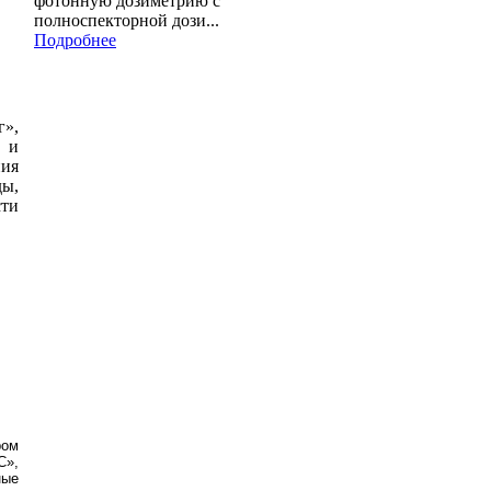
фотонную дозиметрию с
полноспекторной дози...
Подробнее
»,
 и
ния
ы,
ти
ром
С»,
ные