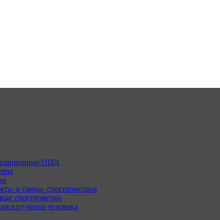
илляционные/ППД
етры
ры
ета- и гамма- спектрометрия
вые спектрометры
ия излучения человека