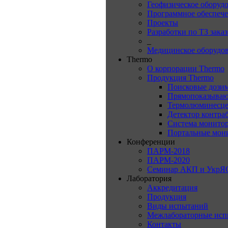
Геофизическое оборуд
Программное обеспеч
Проекты
Разработки по ТЗ зака
_
Медицинское оборудо
Thermo
О корпорации Thermo
Продукция Thermo
Поисковые дози
Прямопоказываю
Термолюминесце
Детектор контра
Система монитор
Портальные мон
Конференции
ПАРМ-2018
ПАРМ-2020
Семинар АКП и УкрЯ
Лаборатория
Аккредитация
Продукция
Виды испытаний
Межлабораторные исп
Контакты