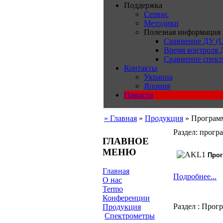
Поддержка
Сервис
Методики
Полезная информация
Сравнение ДУ (U
Время контроля
Сравнение спект
Контакты
Украина
Япония
Новости
» Главная
»
Продукция
» Программ
Раздел: прогр
ГЛАВНОЕ
МЕНЮ
Прог
Главная
Подробнее...
О нас
Termo
Конференции
Раздел : Прог
Продукция
Cпектрометры