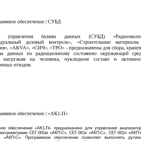
раммное обеспечение | СУБД
ы управления базами данных (СУБД) «Радиоэколог
дуальный дозовый контроль», «Строительные материалы
я», «АКVA», «СИЧ», «ТРО» - предназначены для сбора, хране
за данных по радиационному состоянию окружающей сред
 нагрузкам на человека, нуклидном составе и активнос
нных отходов.
раммное обеспечение | «АК1-П»
ное обеспечение «АК1-П» предназначено для управления анализато
пектрометрами СЕГ-001м «АКП-С», СЕГ-001к «АКП-С», СЕГ-001п «АКП-
с «АКП-С». Программное обеспечение позволяет выполнять рутин