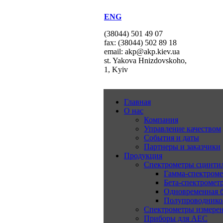
ENG
(38044) 501 49 07
fax: (38044) 502 89 18
email: akp@akp.kiev.ua
st. Yakova Hnizdovskoho,
1, Kyiv
Главная
О нас
Компания
Управление качеством
События и даты
Партнеры и заказчики
Продукция
Спектрометры сцинт
Гамма-спектром
Бета-спектромет
Одновременная б
Полупроводнико
Спектрометры измерен
Приборы для АЕС