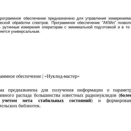
Программное обеспечение предназначено для управления измерениям
еской обработки спектров. Программное обеспечение “АКWin” позвол
ь рутинные измерения операторам с минимальной подготовкой и в то
яется универсальным.
раммное обеспечение | «Нуклид-мастер»
ма предназначена для получения информации о параметр
тивного распада большинства известных радионуклидов (
боле
учетом мета стабильных состояний
) и формирован
тельских библиотек.