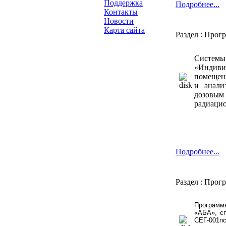
Поддержка
Подробнее...
Контакты
Новости
Карта сайта
Раздел : Прог
Cистем
«Индиви
помещени
и анали
дозовым
радиацио
Подробнее...
Раздел : Прог
Программ
«АБА», с
СЕГ-001п