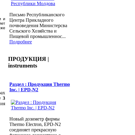
Письмо Республиканского
и и
Центра Прикладного
яет
почвоведения Министерсва
 же
Сельского Хозяйства и
Пищевой промышленнос...
Подробнее
ПРОДУКЦИЯ |
instruments
Раздел : Продукция Thermo
Inc. | EPD-N2
ах
е 3
ия
Новый дозиметр фирмы
Thermo Electron, EPD-N2
соединяет прекрасную