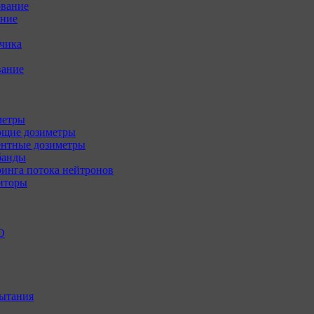
ование
ение
зчика
вание
метры
щие дозиметры
нтные дозиметры
банды
инга потока нейтронов
иторы
О
ытания