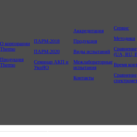
Сервис
Аккредитация
Методики
ПАРМ-2018
Продукция
О корпорации
Сравнение
Thermo
ПАРМ-2020
Виды испытаний
(UA, RU, 
Продукция
Семинар АКП и
Межлабораторные
Время кон
Thermo
УкрЯО
испытания
Сравнение
Контакты
спектроме