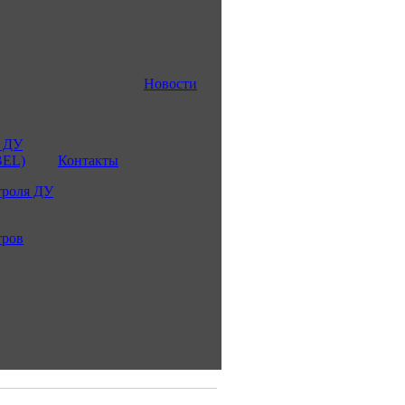
Новости
 ДУ
BEL)
Контакты
троля ДУ
тров