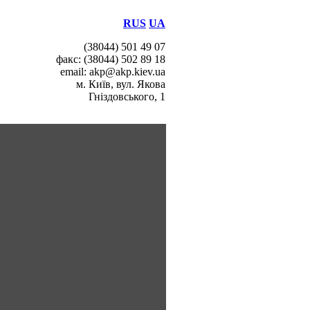
RUS
UA
(38044) 501 49 07
факс: (38044) 502 89 18
email: akp@akp.kiev.ua
м. Київ, вул. Якова
Гніздовського, 1