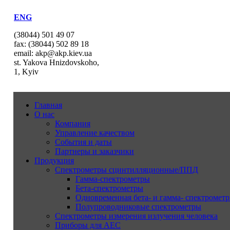
ENG
(38044) 501 49 07
fax: (38044) 502 89 18
email: akp@akp.kiev.ua
st. Yakova Hnizdovskoho,
1, Kyiv
Главная
О нас
Компания
Управление качеством
События и даты
Партнеры и заказчики
Продукция
Спектрометры сцинтилляционные/ППД
Гамма-спектрометры
Бета-спектрометры
Одновременная бета- и гамма- спектрометр
Полупроводниковые спектрометры
Спектрометры измерения излучения человека
Приборы для АЕС