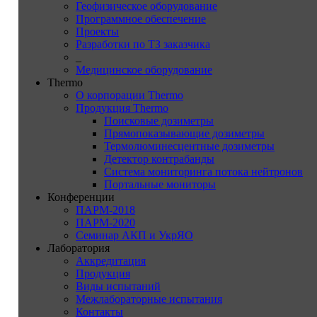
Геофизическое оборудование
Программное обеспечение
Проекты
Разработки по ТЗ заказчика
_
Медицинское оборудование
Thermo
О корпорации Thermo
Продукция Thermo
Поисковые дозиметры
Прямопоказывающие дозиметры
Термолюминесцентные дозиметры
Детектор контрабанды
Система мониторинга потока нейтронов
Портальные мониторы
Конференции
ПАРМ-2018
ПАРМ-2020
Семинар АКП и УкрЯО
Лаборатория
Аккредитация
Продукция
Виды испытаний
Межлабораторные испытания
Контакты