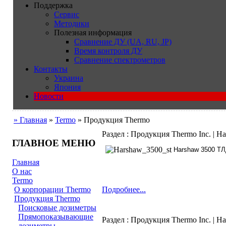
Поддержка
Сервис
Методики
Полезная информация
Сравнение ДУ (UA, RU, JP)
Время контроля ДУ
Сравнение спектрометров
Контакты
Украина
Япония
Новости
» Главная
»
Termo
» Продукция Thermo
Раздел : Продукция Thermo Inc. | H
ГЛАВНОЕ МЕНЮ
Harshaw 3500
ТЛ
Главная
О нас
Termo
Подробнее...
О корпорации Thermo
Продукция Thermo
Поисковые дозиметры
Прямопоказывающие
Раздел : Продукция Thermo Inc. | H
дозиметры