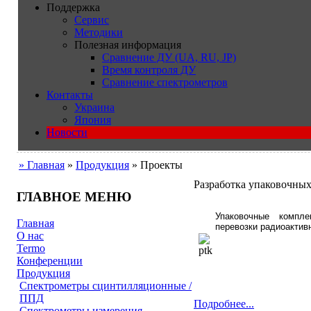
Поддержка
Сервис
Методики
Полезная информация
Сравнение ДУ (UA, RU, JP)
Время контроля ДУ
Сравнение спектрометров
Контакты
Украина
Япония
Новости
» Главная
»
Продукция
» Проeкты
Разработка упаковочны
ГЛАВНОЕ МЕНЮ
Упаковочные компл
Главная
перевозки радиоактив
О нас
Termo
Конференции
Продукция
Cпектрометры сцинтилляционные /
ППД
Подробнее...
Cпектрометры измерения