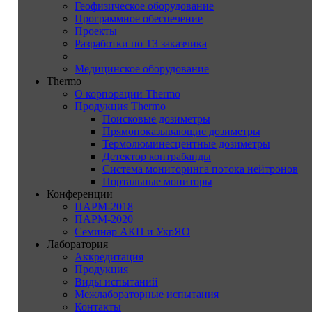
Геофизическое оборудование
Программное обеспечение
Проекты
Разработки по ТЗ заказчика
_
Медицинское оборудование
Thermo
О корпорации Thermo
Продукция Thermo
Поисковые дозиметры
Прямопоказывающие дозиметры
Термолюминесцентные дозиметры
Детектор контрабанды
Система мониторинга потока нейтронов
Портальные мониторы
Конференции
ПАРМ-2018
ПАРМ-2020
Семинар АКП и УкрЯО
Лаборатория
Аккредитация
Продукция
Виды испытаний
Межлабораторные испытания
Контакты