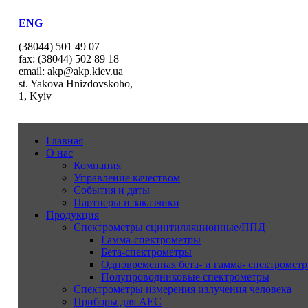
ENG
(38044) 501 49 07
fax: (38044) 502 89 18
email: akp@akp.kiev.ua
st. Yakova Hnizdovskoho,
1, Kyiv
Главная
О нас
Компания
Управление качеством
События и даты
Партнеры и заказчики
Продукция
Спектрометры сцинтилляционные/ППД
Гамма-спектрометры
Бета-спектрометры
Одновременная бета- и гамма- спектрометр
Полупроводниковые спектрометры
Спектрометры измерения излучения человека
Приборы для АЕС