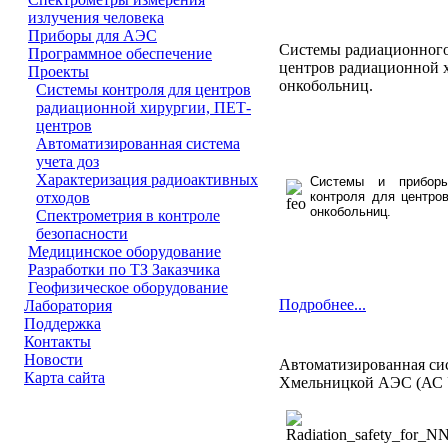
излучения человека
Приборы для АЭС
Системы радиационного 
Программное обеспечение
центров радиационной 
Проeкты
онкобольниц.
Системы контроля для центров
радиационной хирургии, ПЕТ-
центров
Автоматизированная система
учета доз
Характеризация радиоактивных
Системы и приборы
контроля для центро
отходов
онкобольниц.
Спектрометрия в контроле
безопасности
Медицинское оборудование
Разработки по ТЗ Заказчика
Геофизическое оборудование
Подробнее...
Лаборатория
Поддержка
Контакты
Новости
Автоматизированная сис
Карта сайта
Хмельницкой АЭС (АС