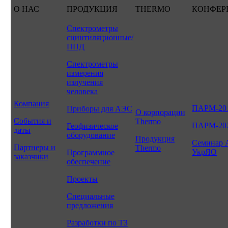
О НАС
ПРОДУКЦИЯ
THERMO
КОНФЕР
Спектрометры
сцинтиляционные/
ППД
Спектрометры
измерения
излучения
человека
Компания
ПАРМ-20
Приборы для АЭС
О корпорации
События и
Thermo
ПАРМ-20
Геофизическое
даты
оборудование
Продукция
Семинар 
Партнеры и
Thermo
УкрЯО
Программное
заказчики
обеспечение
Проекты
Специальные
предложения
Разработки по ТЗ