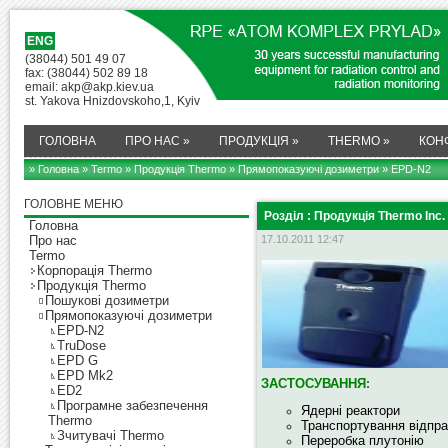
ENG
(38044) 501 49 07
fax: (38044) 502 89 18
email: akp@akp.kiev.ua
st. Yakova Hnizdovskoho,1, Kyiv
ГОЛОВНА
ПРО НАС
»
ПРОДУКЦІЯ
»
THERMO
»
КОН
» Головна
»
Termo
»
Продукція Thermo
»
Прямопоказуючі дозиметри
» EPD-N2
ГОЛОВНЕ МЕНЮ
Розділ : Продукція Thermo Inc.
Головна
Про нас
17.10.2011 12:47
Termo
Корпорація Thermo
Продукція Thermo
Пошукові дозиметри
Прямопоказуючі дозиметри
EPD-N2
TruDose
EPD G
EPD Mk2
ЗАСТОСУВАННЯ
:
ED2
Програмне забезпечення
Ядерні реактори
Thermo
Транспортування відпра
Зчитувачі Thermo
Переробка плутонію