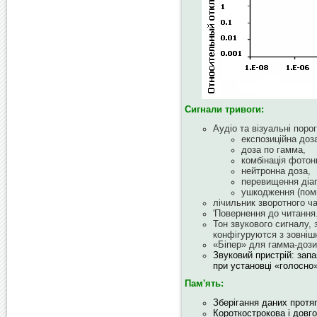
Сигнали тривоги:
Аудіо та візуальні порог
експозиційна доза
доза по гамма,
комбінація фотонн
нейтронна доза,
перевищення діап
ушкодження (пом
лічильник зворотного ча
'Повернення до читання.
Тон звукового сигналу, 
конфігуруются з зовніш
«Біпер» для гамма-дози
Звуковий пристрій: запа
при установці «голосно
Пам'ять:
Зберігання даних протяг
Короткострокова і довго