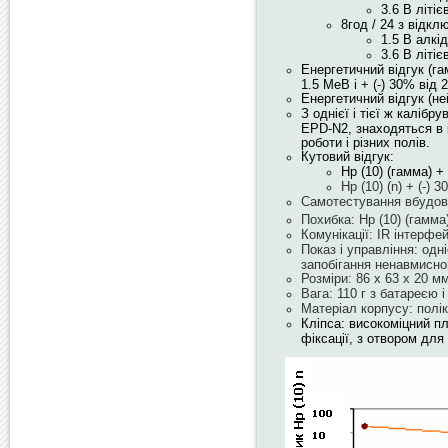
3.6 В літіє
8год / 24 з відк
1.5 В алкід
3.6 В літіє
Енергетичний відгук (га
1.5 МеВ і + (-) 30% від
Енергетичний відгук (н
З однієї і тієї ж калібр
EPD-N2, знаходяться в і
роботи і різних полів.
Кутовий відгук:
Hp (10) (гамма) +
Hp (10) (n) + (-) 
Самотестування вбудов
Похибка: Hp (10) (гамма
Комунікації: IR інтерфей
Показ і управління: од
запобігання ненавмисно
Розміри: 86 x 63 x 20 м
Вага: 110 г з батареєю і
Матеріал корпусу: полі
Кліпса: високоміцний п
фіксації, з отвором дл