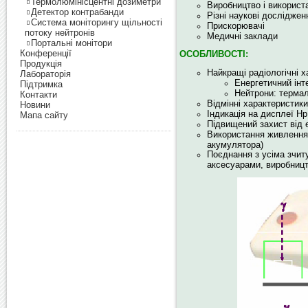
Термолюмінісцентні дозиметри
Виробництво і використ
Детектор контрабанди
Різні наукові досліджен
Система моніторингу щільності
Прискорювачі
потоку нейтронів
Медичні заклади
Портальні монітори
Конференції
ОСОБЛИВОСТІ:
Продукція
Найкращі радіологічні х
Лабораторія
Енергетичний інт
Підтримка
Нейтрони: термал
Контакти
Відмінні характеристик
Новини
Індикація на дисплеї Hp
Мапа сайту
Підвищений захист від 
Використання живлення 
акумулятора)
Поєднання з усіма зчит
аксесуарами, виробництв