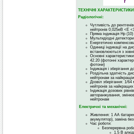
ТЕХНІЧНІ ХАРАКТЕРИСТИКИ
Радіологічні:
Чутливість до рентгенів
нейтронів 0,025eВ <E 
Пряма індикація Hp (10)
Мультидіодні детектор
Енергетично компенсов
Одиниці індикації на ди
встановлюються з зовн
Основні характеристики 
42.20 (фотонні характер
фотони)
Індикація і зберігання 
Роздільна здатність дис
нейтронам за найкращі
Дозвіл зберігання: 1/64
нейтронів за найкращих
Індикація дозових рівнів
авторанжування, змінюв
нейтронам
Електричні та механічні:
Живлення: 1 АА батарея,
акумулятор), заміна бе
Час роботи:
Безперервна робо
1.5 В алкід