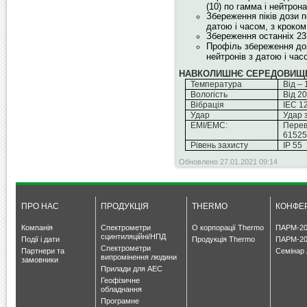
(10) по гамма і нейтрон
Збереження піків дози 
датою і часом, з кроком
Збереження останніх 23
Профіль збереження доз
нейтронів з датою і час
НАВКОЛИШНЄ СЕРЕДОВИЩ
Температура
Від – 
Вологість
Від 2
Вібрація
IEC 12
Удар
Удар 
EMI/EMC:
Перев
6152
Рівень захисту
IP 55
Обновлено 27.01.2021 09:14
ПРО НАС
ПРОДУКЦІЯ
THERMO
КОНФЕР
Компанія
Спектрометри
О корпорації Thermo
ПАРМ-20
сцинтиляційні/НПД
Події і дати
Продукція Thermo
ПАРМ-20
Спектрометри
Партнери та
Семінар 
випромінення людини
замовники
Прилади для АЕС
Геофізичне
обладнання
Програмне