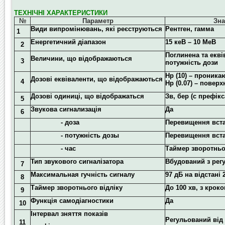
ТЕХНІЧНІ ХАРАКТЕРИСТИКИ
№
Параметр
Зна
Види випромінювань, які реєструються
Рентген, гамма
1
Енергетичний діапазон
15 кеВ – 10 МеВ
2
Поглинена та екві
Величини, що відображаються
3
потужність дози
Hp (10) – проника
Дозові еквіваленти, що відображаються
4
Hp (0.07) – поверх
Дозові одиниці, що відображаться
Зв, бер (с префікс
5
Звукова сигнализація
Да
6
- доза
Перевищення вста
- потужність дозы
Перевищення вста
- час
Таймер зворотньо
Тип звукового сигналізатора
Вбудований з рег
7
Максимальная гучність сигналу
97 дБ на відстані 
8
Таймер зворотнього відліку
До 100 хв, з кроко
9
Функція самодіагностики
Да
10
Інтервал зняття показів
Регульований від 
11