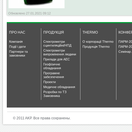
Обновлено 27.01.2021 09:12
ПРО НАС
ПРОДУКЦІЯ
THERMO
КОНФЕР
Компанія
Спектрометри
О корпорації Thermo
ПАРМ-20
сцинтиляційні/НПД
Події і дати
Продукція Thermo
ПАРМ-20
Спектрометри
Партнери та
Семінар 
випромінення людини
замовники
Прилади для АЕС
Геофізичне
обладнання
Програмне
забезпечення
Проекти
Медичне обладнання
Розробки по ТЗ
Замовника
© 2011 AKP. Все права сохранены.