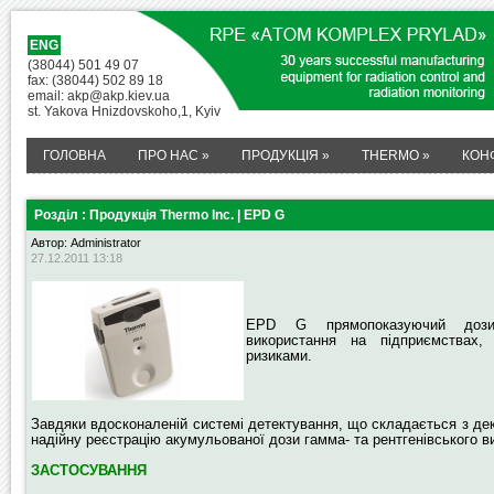
ENG
(38044) 501 49 07
fax: (38044) 502 89 18
email: akp@akp.kiev.ua
st. Yakova Hnizdovskoho,1, Kyiv
ГОЛОВНА
ПРО НАС
»
ПРОДУКЦІЯ
»
THERMO
»
КОН
Розділ : Продукція Thermo Inc. | EPD G
Автор: Administrator
27.12.2011 13:18
EPD G прямопоказуючий дозим
використання на підприємствах,
ризиками.
Завдяки вдосконаленій системі детектування, що складається з дек
надійну реєстрацію акумульованої дози гамма- та рентгенівського 
ЗАСТОСУВАННЯ