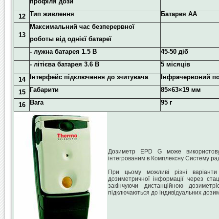
профіля дози
Тип живлення
Батарея АА
12
Максимальний час безперервної
13
роботы
від однієї батареї
- лужна батарея 1.5 В
45-50 діб
- літієва батарея 3.6 В
5 місяців
Інтерфейс підключення
до зчитувача
Інфрачервоний п
14
Габарити
85×63×19 мм
15
Вага
95 г
16
Дозиметр EPD G може використову
інтегрованим в Комплексну Систему рад
При цьому можливі різні варіанти
дозиметричної інформації через стац
закінчуючи дистанційною дозиметр
підключаються до індивідуальних дозим