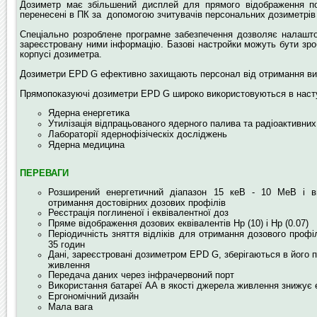
Дозиметр має збільшений дисплей для прямого відображення пок
перенесені в ПК за допомогою зчитувачів персональних дозиметрів
Спеціально розроблене програмне забезпечення дозволяє налашто
зареєстровану ними інформацію. Базові настройки можуть бути зро
корпусі дозиметра.
Дозиметри EPD G ефективно захищають персонал від отримання вис
Прямопоказуючі дозиметри EPD G широко використовуються в насту
Ядерна енергетика
Утилізація відпрацьованого ядерного палива та радіоактивних
Лабораторії ядернофізіческіх досліджень
Ядерна медицина
ПЕРЕВАГИ
Розширений енергетичний діапазон 15 кеВ - 10 МеВ і ви
отримання достовірних дозових профілів
Реєстрація поглиненої і еквівалентної доз
Пряме відображення дозових еквівалентів Hp (10) і Hp (0.07)
Періодичність зняття відліків для отримання дозового профі
35 годин
Дані, зареєстровані дозиметром EPD G, зберігаються в його п
живлення
Передача даних через інфрачервоний порт
Використання батареї АА в якості джерела живлення знижує е
Ергономічний дизайн
Мала вага