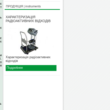
х
ПРОДУКЦІЯ | instruments
іт
ХАРАКТЕРИЗАЦІЯ
ь
РАДІОАКТИВНИХ ВІДХОДІВ
ох
є
их
и
Характеризація радіоактивних
.
відходів
до
я
Подробнее
ь