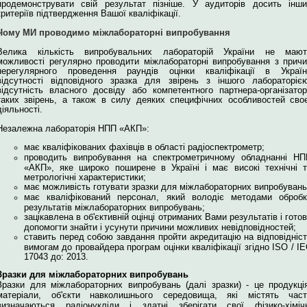
продемонструвати свій результат пізніше. У аудиторів досить інши
критеріїв підтвердження Вашої кваліфікації.
Чому МИ проводимо міжлабораторні випробування
Велика кількість випробувальних лабораторій України не мают
можливості регулярно проводити міжлабораторні випробування з прич
нерегулярного проведення раундів оцінки кваліфікації в Україні
відсутності відповідного зразка для звірень з іншого лабораторіє
відсутність власного досвіду або компетентного партнера-організато
таких звірень, а також в силу деяких специфічних особливостей сво
діяльності.
Незалежна лабораторія НПП «АКП»:
має кваліфікованих фахівців в області радіоспектрометр;
проводить випробування на спектрометричному обладнанні НП
«АКП», яке широко поширене в Україні і має високі технічні 
метрологічні характеристики;
має можливість готувати зразки для міжлабораторних випробувань
має кваліфікований персонал, який володіє методами обробк
результатів міжлабораторних випробувань;
зацікавлена в об'єктивній оцінці отриманих Вами результатів і гото
допомогти знайти і усунути причини можливих невідповідностей;
ставить перед собою завдання пройти акредитацію на відповідніс
вимогам до провайдера програм оцінки кваліфікації згідно ISO / I
17043 до: 2013.
Зразки для міжлабораторних випробувань
Зразки для міжлабораторних випробувань (далі зразки) - це продукці
матеріали, об'єкти навколишнього середовища, які містять част
визначаються радіонукліди і здатні зберігати свої фізико-хімічн