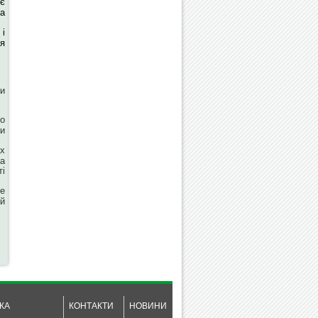
яє
а
 і
я
Ви
о
и
их
а
ті
ше
й
КА
КОНТАКТИ
НОВИНИ