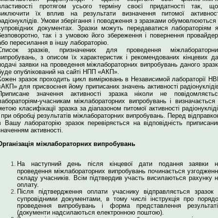
властивості протягом усього терміну своєї придатності так, що
виключити їх вплив на результати визначення питомої активност
радіонуклідів. Умови зберігання і поводження з зразками обумовлюються
супровідних документах. Зразки можуть передаватися лабораторіям 
безповоротно, так і з умовою його збереження і повернення провайде
або пересилання в іншу лабораторію.
Список зразків, призначених для проведення міжлабораторни
випробувань, з описом їх характеристик і рекомендованих кінцевих д
подачі заявки на проведення міжлабораторних випробувань даного зраз
буде опублікований на сайті НПП «АКП».
Кожен зразок проходить цикл вимірювань в Независимой лабораторії Н
«АКП» для присвоєння йому приписаних значень активності радіонукліді
Приписане значення активності зразка ніколи не повідомляєтьс
лабораторіям-учасникам міжлабораторних випробувань і визначається
метою класифікації зразка за діапазоном питомої активності радіонуклід
і при обробці результатів міжлабораторних випробувань. Перед відправк
в Вашу лабораторію зразок перевіряється на відповідність приписан
значенням активності.
Організація міжлабораторних випробувань
На наступний день після кінцевої дати подання заявки н
проведення міжлабораторних випробувань починається узгоджен
складу учасників. Всім підтвердив участь висилаються рахунку 
оплату.
Після підтвердження оплати учаснику відправляється зразок 
супровідними документами, в тому числі інструкція про поряд
проведення випробувань і форма представлення результаті
(документи надсилаються електронною поштою).