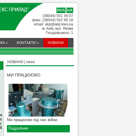
RUS
UA
(38044) 501 49 07
факс: (38044) 502 89 18
email: akp@akp.kiev.ua
м. Київ, вул. Якова
Гніздовського, 1
МКА
»
КОНТАКТИ
»
НОВИНИ
НОВИНИ | news
МИ ПРАЦЮЄМО
ля
их
Ми працюємо під час війни.
и:
26
Подробнее