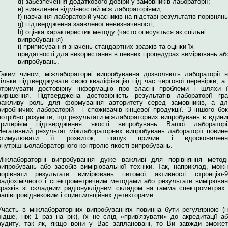
d) забезпечення додаткового довіри у замовників лабораторії;
e) виявлення відмінностей між лабораторіями;
f) навчання лабораторій-учасників на підставі результатів порівнянь
g) підтвердження заявленої невизначеності;
h) оцінка характеристик методу (часто описується як спільні
випробування)
i) приписування значень стандартних зразків та оцінки їх
придатності для використання в певних процедурах вимірювань аб
випробувань.
Таким чином, міжлабораторні випробування дозволяють лабораторії 
тільки підтверджувати свою кваліфікацію під час чергової перевірки, а
отримувати достовірну інформацію про власні проблеми і шляхи ї
вирішення. Підтверджена достовірність результатів лабораторії гр
важливу роль для формування авторитету серед замовників, а дл
виробничих лабораторій - і споживачів кінцевої продукції. З іншого бо
потрібно розуміти, що результати міжлабораторних випробувань є єдин
критерієм підтвердження якості випробувань Вашої лабораторії
Негативний результат міжлабораторних випробувань лабораторії повин
стимулювати її розвиток, пошук причин і вдосконаленн
внутрішньолабораторного контролю якості випробувань.
Міжлабораторні випробування дуже важливі для порівняння методі
випробувань або засобів вимірювальної техніки. Так, наприклад, мож
порівняти результати вимірювань питомої активності стронцію-9
радіохімічного і спектрометричним методами або результати вимірюва
зразків зі складним радіонуклідним складом на гамма спектрометрах
напівпровідниковим і сцинтиляційних детекторами.
Участь в міжлабораторних випробуваннях повинна бути регулярною (
рідше, ніж 1 раз на рік), їх не слід «прив'язувати» до акредитації а
аудиту, так як, якщо вони у Вас заплановані, то Ви завжди зможет