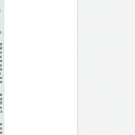
;
о
не
 й
х
ає
я
ку
им
.
ен
я
в
на
0
нь
 з
не
бо
е