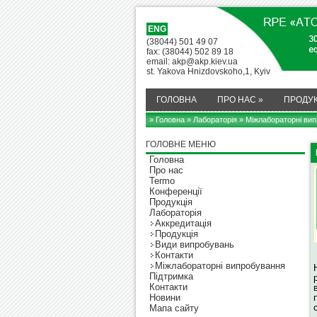
ENG
(38044) 501 49 07
fax: (38044) 502 89 18
email: akp@akp.kiev.ua
st. Yakova Hnizdovskoho,1, Kyiv
ГОЛОВНА
ПРО НАС
»
ПРОДУК
» Головна
»
Лабораторія
» Міжлабораторні ви
ГОЛОВНЕ МЕНЮ
Головна
Про нас
Termo
Конференції
Продукція
Лабораторія
Аккредитація
Продукція
Види випробувань
Контакти
Міжлабораторні випробування
Підтримка
Контакти
Новини
Мапа сайту