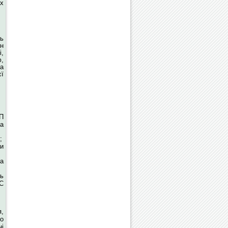
х
ь
ин
,
ю,
ра
єї
П
та
;
и
ва
ть
EC
я,
о
і