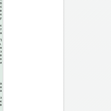
б
і
 в
як
ру
х
ат
ка
ВП
в.
я
 з
ів
ою
им
а
ня
на
з
ок
в