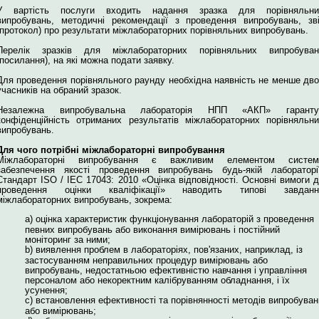
У вартість послуги входить надання зразка для порівняльни
випробувань, методичні рекомендації з проведення випробувань, зв
(протокол) про результати міжлабораторних порівняльних випробувань.
Перелік зразків для міжлабораторних порівняльних випробуван
(посилання), на які можна подати заявку.
Для проведення порівняльного раунду необхідна наявність не менше дв
учасників на обраний зразок.
Незалежна випробувальна лабораторія НПП «АКП» гаранту
конфіденційність отриманих результатів міжлабораторних порівняльн
випробувань.
Для чого потрібні міжлабораторні випробування
Міжлабораторні випробування є важливим елементом систем
забезпечення якості проведення випробувань будь-якій лабораторії
Стандарт ISO / IEC 17043: 2010 «Оцінка відповідності. Основні вимоги 
проведення оцінки кваліфікації» наводить типові завданн
міжлабораторних випробувань, зокрема:
a) оцінка характеристик функціонування лабораторій з проведення
певних випробувань або виконання вимірювань і постійний
моніторинг за ними;
b) виявлення проблем в лабораторіях, пов'язаних, наприклад, із
застосуванням неправильних процедур вимірювань або
випробувань, недостатньою ефективністю навчання і управління
персоналом або некоректним калібруванням обладнання, і їх
усунення;
c) встановлення ефективності та порівнянності методів випробуван
або вимірювань;