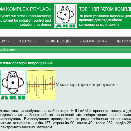
ЦІЯ
»
THERMO
»
КОНФЕРЕНЦІЇ
»
ЛАБОРАТОРІЯ
»
ПІДТРИ
пробування
Міжлабораторні випробування
Міжлабораторні випробування
Незалежна випробувальна лабораторія НПП «АКП» пропонує послуги д
радіологічних лабораторій по організації міжлабораторних порівняльн
випробувань. Випробування проводяться за радіологічними показникам
питома активність цезію-137, стронцію-90, калію-40, торію-232, радію-2
спектрометрическим методом.