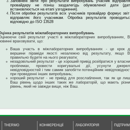
Заповнені звіти про результати випробувань учасник відправл
провайдеру не пізніш заздалегідь обумовленої дати (дат
встановлюється на етапі узгодження).
Після обробки результатів всіх учасників провайдер формує звіт
відправляє його учасникам. Обробка результатів проводитьс
відповідно до ISO 13528
Оцінка результатів міжлабораторних випробувань
Оцінюючи свій результат участі в міжлабораторних випробуваннях, 
повинні враховувати, що:
Ваша участь в міжлабораторних випробуваннях - це крок д
вершини піраміди якості незалежно від результату, якщо В
правильно будете на нього реагувати;
незадовільний результат - це хороший привід розібратися у власн
проблемах, провести коригувальні дії, усунути джерел
невідповідностей і тим самим запобігти потенційним невідповіднос
при проведенні інших випробувань;
хороший результат - не привід для розслаблення, так як це ли
Ваш рівень щодо інших таких же лабораторій, що мають різни
рівень, який не завжди вище, ніж Ваш.
THERMO
КОНФЕРЕНЦІЇ
ЛАБОРАТОРІЯ
ПІДТРИМ