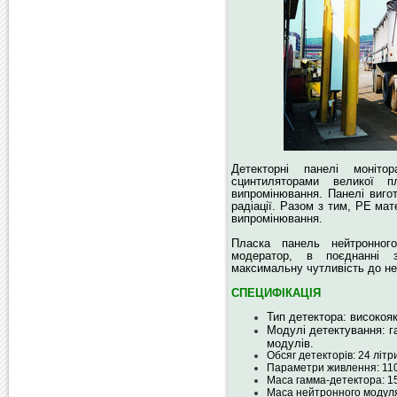
Детекторні панелі моніто
сцинтиляторами великої п
випромінювання. Панелі вигот
радіації. Разом з тим, РЕ ма
випромінювання.
Пласка панель нейтронног
модератор, в поєднанні з
максимальну чутливість до не
СПЕЦИФІКАЦІЯ
Тип детектора: високоя
Модулі детектування: г
модулів.
Обсяг детекторів: 24 літр
Параметри живлення: 110-
Маса гамма-детектора: 15
Маса нейтронного модуля: