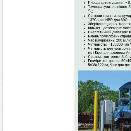
Площа детектування: ~ 0
Температури: зовнішня-2
О
С
Сигнали тривоги: за сум
137Cs, по NBR для 60Co, 
Зберігання даних: жорстк
Кількість детекторів: мак
Енергетичний діапазон: ві
Рівень помилкових спраць
Час вимірювань: 200 мілі
Чутливість: ~ 150000 імп / 
Чутливість для нейтронів
мілі Кюрі для джерела Am
Система контролю: Safety 
Розміри: контролер 50х49
5х38х122см, бокс для дет