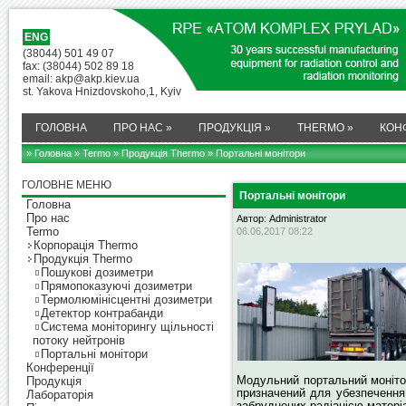
ENG
(38044) 501 49 07
fax: (38044) 502 89 18
email: akp@akp.kiev.ua
st. Yakova Hnizdovskoho,1, Kyiv
ГОЛОВНА
ПРО НАС
»
ПРОДУКЦІЯ
»
THERMO
»
КОН
» Головна
»
Termo
»
Продукція Thermo
» Портальні монітори
ГОЛОВНЕ МЕНЮ
Портальні монітори
Головна
Про нас
Автор: Administrator
Termo
06.06.2017 08:22
Корпорація Thermo
Продукція Thermo
Пошукові дозиметри
Прямопоказуючі дозиметри
Термолюмінісцентні дозиметри
Детектор контрабанди
Система моніторингу щільності
потоку нейтронів
Портальні монітори
Конференції
Модульний портальний моніто
Продукція
призначений для убезпечення 
Лабораторія
забруднених радіацією матері