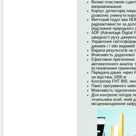
Великі пластикові сцин
випромінювання
Корпус детекторів покр
дозволяє уникнути коро
Миттєвий поділ між NO
радіоактивністю за доп
(відсікання природного
ADF (Advantage Digital 
швидкості руху джерел
Управління світлофорами
динамік і / або видимий
Видача результатів на п
Можливість додаткової
Ефективне пригнічення
автоматичного аналізу т
встановлення гранични
Передача даних через R
на відстань 1000 м
Контролер FHT 800, яки
Пакет програмного заб
Можливість підключенн
Для контролю поїздів 
лічильника осей, який 
місцезнаходження забру