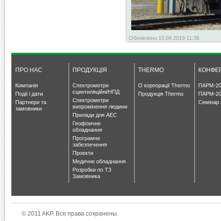
Обновлено 15.04.2019 11:36
ПРО НАС
ПРОДУКЦІЯ
THERMO
КОНФЕР
Компанія
Спектрометри
О корпорації Thermo
ПАРМ-20
сцинтиляційні/НПД
Події і дати
Продукція Thermo
ПАРМ-20
Спектрометри
Партнери та
Семінар 
випромінення людини
замовники
Прилади для АЕС
Геофізичне
обладнання
Програмне
забезпечення
Проекти
Медичне обладнання
Розробки по ТЗ
Замовника
© 2011 AKP. Все права сохранены.