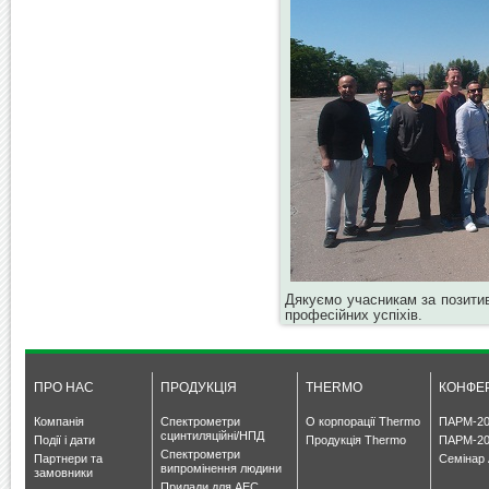
Дякуємо учасникам за позитив
професійних успіхів.
ПРО НАС
ПРОДУКЦІЯ
THERMO
КОНФЕР
Компанія
Спектрометри
О корпорації Thermo
ПАРМ-20
сцинтиляційні/НПД
Події і дати
Продукція Thermo
ПАРМ-20
Спектрометри
Партнери та
Семінар 
випромінення людини
замовники
Прилади для АЕС