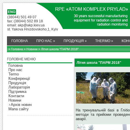
ENG
(38044) 501 49 07
fax: (38044) 502 89 18
email: akp@akp.kiev.ua
st. Yakova Hnizdovskoho,1, Kyiv
ГОЛОВНА
ПРО НАС
»
ПРОДУКЦІЯ
»
THERMO
»
КОН
» Головна
»
Новини
» Літня школа "ПАРМ 2018"
ГОЛОВНЕ МЕНЮ
Літня школа "ПАРМ 2018"
Головна
Про нас
Termo
Конференції
Продукція
Лабораторія
Підтримка
Контакти
Новини
Архів новин
Мапа сайту
На тренувальній базі в Глібо
методи та прийоми проведенн
аварії.