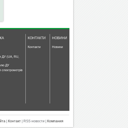
КА
КОНТАКТИ
НОВИНИ
Контакти
Новини
я ДУ (UA, RU,
олю ДУ
я спектрометрів
йта
|
Контакт
| RSS новости |
Компания