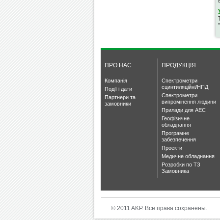
ПРО НАС
ПРОДУКЦІЯ
Компанія
Спектрометри
сцинтиляційні/НПД
Події і дати
Спектрометри
Партнери та
випромінення людини
замовники
Прилади для АЕС
Геофізичне
обладнання
Програмне
забезпечення
Проекти
Медичне обладнання
Розробки по ТЗ
Замовника
© 2011 AKP. Все права сохранены.