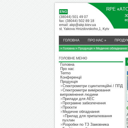
ENG
(38044) 501 49 07
fax: (38044) 502 89 18
email: akp@akp.kiev.ua
st. Yakova Hnizdovskoho,1, Kyiv
ГОЛОВНА
ПРО НАС
»
ПРОДУК
» Головна
»
Продукція
»
Медичне обладнання
ГОЛОВНЕ МЕНЮ
Головна
Про нас
Termo
Конференції
Продукція
Cпектрометри сцинтиляційні / ППД
Cпектрометри вимірювання
випромінення людини
Прилади для АЕС
Програмне забезпечення
Проєкти
Медичне обладнання
Прилад для припалювання
пухлин
І
Розробки по ТЗ Замовника