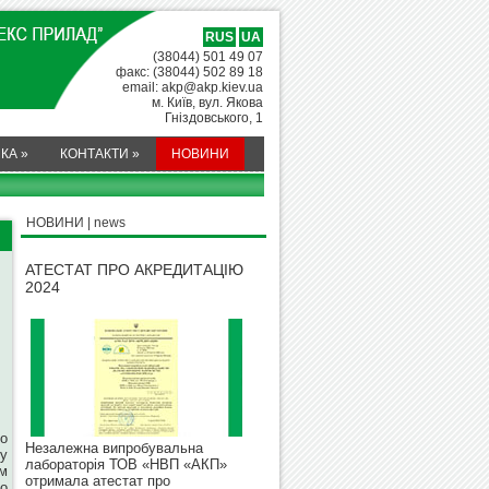
RUS
UA
(38044) 501 49 07
факс: (38044) 502 89 18
email: akp@akp.kiev.ua
м. Київ, вул. Якова
Гніздовського, 1
МКА
»
КОНТАКТИ
»
НОВИНИ
НОВИНИ | news
АТЕСТАТ ПРО АКРЕДИТАЦІЮ
2024
о
Незалежна випробувальна
ку
лабораторія ТОВ «НВП «АКП»
ам
отримала атестат про
о