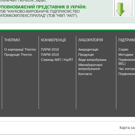
Ehime-ken 790-0054, Japan,
УПОВНОВАЖЕНИЙ ПРЕДСТАВНИК В УКРАЇНІ:
ТОВ "НАУКОВО-ВИРОБНИЧЕ ПІДПРИЄМСТВО
"АТОМКОМПЛЕКСПРИЛАД" (ТОВ "НВП "АКП"),
THERMO
КОНФЕРЕНЦІЇ
ЛАБОРАТОРІЯ
ПІДТРИМ
О корпорації Thermo
ПАРМ-2018
Аккредитація
Сервіс
Продукція Thermo
ПАРМ-2019
Продукція
Методики
Семінар АКП і УкрЯТ
Види випробувань
Порівнянн
BEL)
Міжлабораторні
випробування
Час контр
Контакти
Порівнянн
Карта са