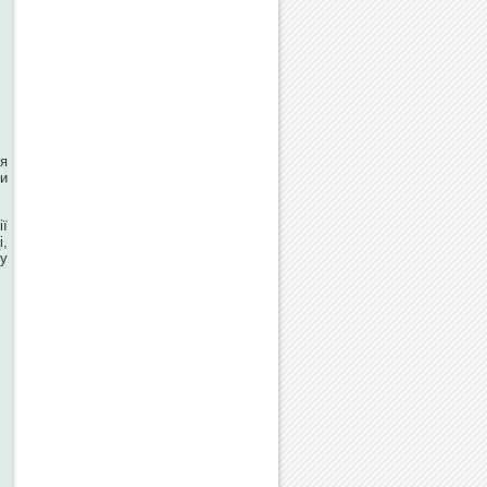
ня
ми
ії
,
у