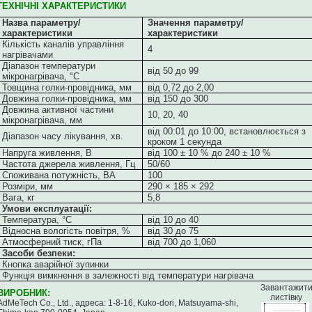
ТЕХНІЧНІ ХАРАКТЕРИСТИКИ
Назва параметру/
Значення параметру/
характеристики
характеристики
Кількість каналів управління
4
нагрівачами
Діапазон температури
від 50 до 99
мікронагрівача, °C
Товщина голки-провідника, мм
від 0,72 до 2,00
Довжина голки-провідника, мм
від
150
до
300
Довжина активної частини
10, 20,
40
мікронагрівача, мм
від 00:01 до 10:00, встановлюється з
Діапазон часу лікування, хв.
кроком 1 секунда
Напруга живлення, В
від 100 ± 10 % до 240 ± 10 %
Частота джерела живлення, Гц
50/60
Споживана потужність, ВА
100
Розміри, мм
290 × 185 × 292
Вага, кг
5,8
Умови експлуатації:
Температура, °C
від 10 до 40
Відносна вологість повітря, %
від 30 до 75
Атмосферний тиск, гПа
від 700 до 1,060
Засоби безпеки:
Кнопка аварійної зупинки
Функція вимкнення в залежності від температури нагрівача
Завантажит
ВИРОБНИК
:
листівку
AdMeTech Co., Ltd.,
адреса
: 1-8-16, Kuko-dori, Matsuyama-shi,