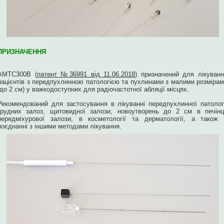
ПРИЗНАЧЕННЯ
AMTC300B (
патент №36991 від 11.06.2018
) призначений для лікуван
пацієнтів з передпухлинною патологією та пухлинами з малими розміра
(до 2 см) у важкодоступних для радіочастотної абляції місцях.
Рекомендований для застосування в лікуванні передпухлинної патолог
грудних залоз, щитовидної залози, новоутворень до 2 см в печінці
передміхурової залози, в косметології та дерматології, а також 
поєднанні з іншими методами лікування.