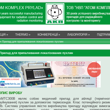
ЦІЯ
»
THERMO
»
КОНФЕРЕНЦІЇ
»
ЛАБОРАТОРІЯ
»
ПІДТРИ
» Прилад для припалювання локалізованих пухлин
Прилад для припалювання локалізованих пухлин
ОПИС ВИРОБУ
AMTC300B являє собою медичний прилад для абляції (термічног
руйнування) пухлин за допомогою термозондів. Клас потенційного ризи
І
b
. Система управління якістю виробництва приладу відповідає вимог
Технічного регламенту щодо медичних виробів, затвердженог