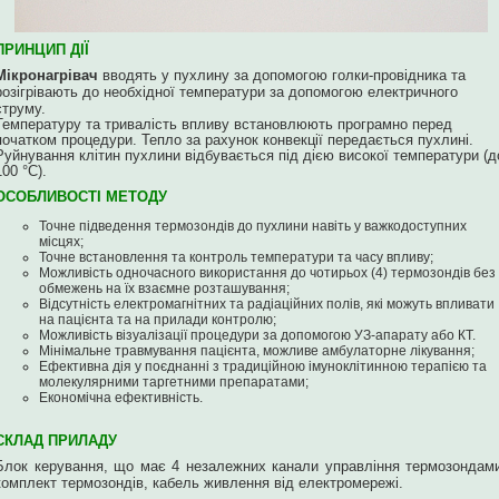
ПРИНЦИП ДІЇ
Мікронагрівач
вводять у пухлину за допомогою голки-провідника та
розігрівають до необхідної температури за допомогою електричного
струму.
Температуру та тривалість впливу встановлюють програмно перед
початком процедури. Тепло за рахунок конвекції передається пухлині.
Руйнування клітин пухлини відбувається під дією високої температури (д
100 °
C
).
ОСОБЛИВОСТІ МЕТОДУ
Точне підведення термозондів до пухлини навіть у важкодоступних
місцях;
Точне встановлення та контроль температури та часу впливу;
Можливість одночасного використання до чотирьох (4) термозондів без
обмежень на їх взаємне розташування;
Відсутність електромагнітних та радіаційних полів, які можуть впливати
на пацієнта та на прилади контролю;
Можливість візуалізації процедури за допомогою УЗ‑апарату або КТ.
Мінімальне травмування пацієнта, можливе амбулаторне лікування;
Ефективна дія у поєднанні з традиційною імуноклітинною терапією та
молекулярними таргетними препаратами;
Економічна ефективність.
СКЛАД ПРИЛАДУ
Блок керування, що має 4 незалежних канали управління термозондам
комплект термозондів, кабель живлення від електромережі.