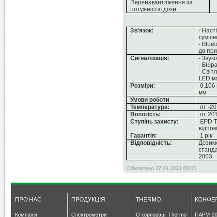
Перенавантаження за
потужністю дози
Зв'язок:
- Наст
сумісн
- Blue
до пр
Сигналізація:
- Звук
- Вібра
- Світ
LED м
Розміри:
0,106 
мм
Умови роботи
Температура:
от -20
Вологість:
от 20%
Ступінь захисту:
EPD Tr
відпов
Гарантія:
1 рік
Відповідність:
Дозим
станда
2003
Обновлено 27.01.2021 09:05
ПРО НАС
ПРОДУКЦІЯ
THERMO
КОНФЕР
Компанія
Спектрометри
О корпорації Thermo
ПАРМ-20