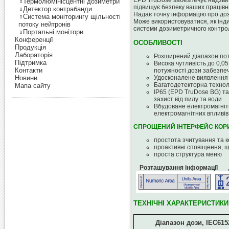
EPD TruDose забезпечує надзвич
Термолюмінісцентні дозиметри
підвищує безпеку ваших працівни
Детектор контрабанди
Надає точну інформацію про доз
Система моніторингу щільності
Може використовуватися, як інд
потоку нейтронів
системи дозиметричного контро
Портальні монітори
Конференції
ОСОБЛИВОСТІ
Продукція
Лабораторія
Розширений діапазон по
Підтримка
Висока чутливість до 0,05 
Контакти
потужності дози забезпе
Новини
Удосконалене виявлення 
Багатодетекторна технол
Мапа сайту
IP65 (EPD TruDose BG) т
захист від пилу та води
Вбудоване електромагніт
електромагнітних впливів
СПРОЩЕНИЙ ІНТЕРФЕЙС КОР
простота зчитування та 
проактивні сповіщення, 
проста структура меню
Розташування інформації 
ТЕХНІЧНІ ХАРАКТЕРИСТИКИ
Діапазон дози
, IEC615