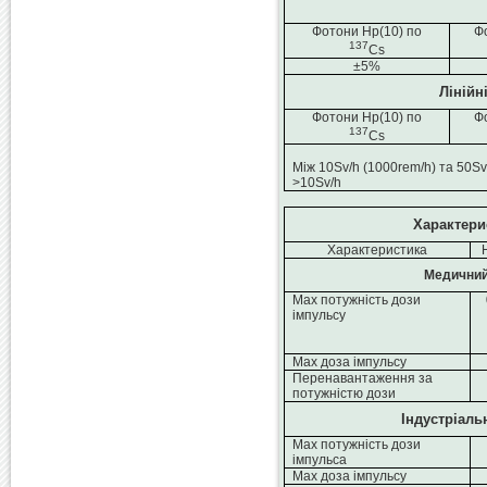
Фотони Hp(10) по
Ф
137
Сs
±5%
Лінійн
Фотони Hp(10) по
Ф
137
Сs
Між 10Sv/h (1000rem/h) та 50Sv
>10Sv/h
Характери
Характеристика
Медичний
Мах потужність дози
імпульсу
Мах доза імпульсу
Перенавантаження за
потужністю дози
Індустріаль
Мах потужність дози
імпульса
Мах доза імпульсу