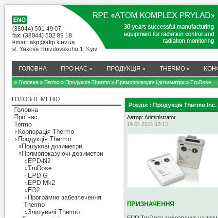
ENG
(38044) 501 49 07
fax: (38044) 502 89 18
email: akp@akp.kiev.ua
st. Yakova Hnizdovskoho,1, Kyiv
ГОЛОВНА
ПРО НАС
»
ПРОДУКЦІЯ
»
THERMO
»
КОН
» Головна
»
Termo
»
Продукція Thermo
»
Прямопоказуючі дозиметри
» TruDose
ГОЛОВНЕ МЕНЮ
Розділ : Продукція Thermo Inc.
Головна
Про нас
Автор: Administrator
Termo
19.01.2021 13:13
Корпорація Thermo
Продукція Thermo
Пошукові дозиметри
Прямопоказуючі дозиметри
EPD-N2
TruDose
EPD G
EPD Mk2
ED2
Програмне забезпечення
ПРИЗНАЧЕННЯ
Thermo
Зчитувачі Thermo