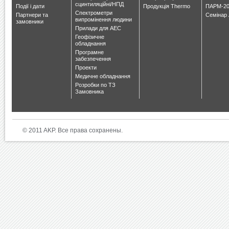
сцинтиляційні/НПД
Події і дати
Продукція Thermo
ПАРМ-20
Спектрометри
Партнери та
Семінар 
випромінення людини
замовники
Прилади для АЕС
Геофізичне
обладнання
Програмне
забезпечення
Проекти
Медичне обладнання
Розробки по ТЗ
Замовника
© 2011 AKP. Все права сохранены.