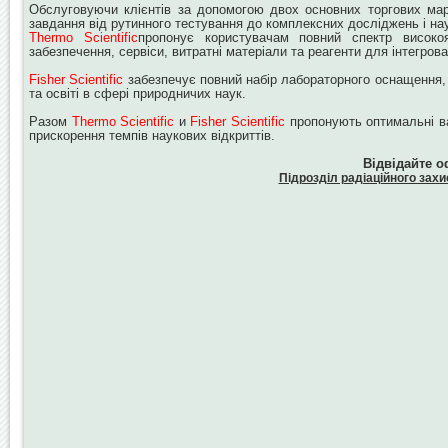
Обслуговуючи клієнтів за допомогою двох основних торгових марок 
завдання від рутинного тестування до комплексних досліджень і нау
Thermo Scientific
пропонує користувачам повний спектр високоя
забезпечення, сервіси, витратні матеріали та реагенти для інтегро
Fisher Scientific
забезпечує повний набір лабораторного оснащення, р
та освіті в сфері природничих наук.
Разом
Thermo Scientific
и
Fisher Scientific
пропонують оптимальні ва
прискорення темпів наукових відкриттів.
Відвідайте о
Підрозділ радіаційного захис