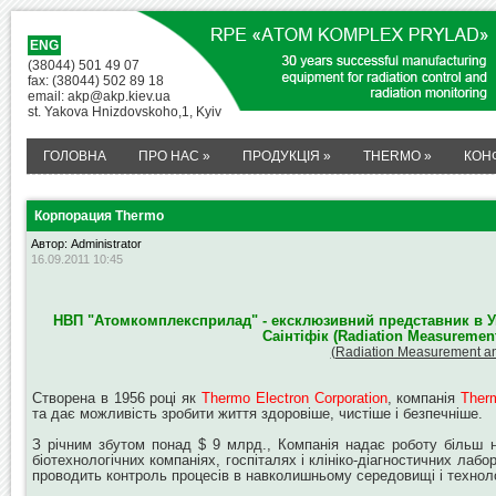
ENG
(38044) 501 49 07
fax: (38044) 502 89 18
email: akp@akp.kiev.ua
st. Yakova Hnizdovskoho,1, Kyiv
ГОЛОВНА
ПРО НАС
»
ПРОДУКЦІЯ
»
THERMO
»
КОН
Корпорация Thermo
Автор: Administrator
16.09.2011 10:45
НВП "Атомкомплексприлад" - ексклюзивний представник в Укр
Саінтіфік (Radiation Measurement
(Radiation Measurement and
Створена в 1956 році як
Thermo Electron Corporation
, компанія
Therm
та дає можливість зробити життя здоровіше, чистіше і безпечніше.
З річним збутом понад $ 9 млрд., Компанія надає роботу більш н
біотехнологічних компаніях, госпіталях і клініко-діагностичних лабо
проводить контроль процесів в навколишньому середовищі і техноло