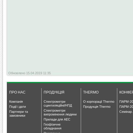
Обновлено 15.04.2019 11:35
ПРО НАС
ПРОДУКЦІЯ
THERMO
КОНФЕР
Компанія
Спектрометри
О корпорації Thermo
ПАРМ-20
сцинтиляційні/НПД
Події і дати
Продукція Thermo
ПАРМ-20
Спектрометри
Партнери та
Семінар 
випромінення людини
замовники
Прилади для АЕС
Геофізичне
обладнання