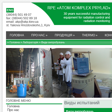
ENG
(38044) 501 49 07
fax: (38044) 502 89 18
email: akp@akp.kiev.ua
st. Yakova Hnizdovskoho,1, Kyiv
ГОЛОВНА
ПРО НАС
»
ПРОДУКЦІЯ
»
THERMO
»
КОН
» Головна
»
Лабораторія
» Види випробувань
ГОЛОВНЕ МЕНЮ
Виды испытаний
Головна
Про нас
Види випробувань