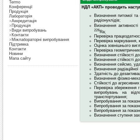
Termo
Конференції
НДЛ «АКП» проводить насту
Продукція
Визначення питомої та 
Лабораторія
радіонуклідів;
Аккредитація
Продукція
Визначення активності
Види випробувань
226
Rа;
Контакти
Перевірка працездатнос
Міжлабораторні випробування
Перевірка маркування, 
Підтримка
Оцінка зовнішнього виг
Контакти
Перевірка геометричних 
Новини
Визначення стійкості д
Мапа сайту
Визначення стійкості до
Визначення сейсмо, удар
Визначення радіаційної с
Здатність до дезактивац
Визначення фізико-меха
Стійкості до агресивни
Перевірка збереження г
випробувань на відп
транспортування;
Випробування за показн
Випробування за показн
Випробування за показ
Визначення ступеня зах