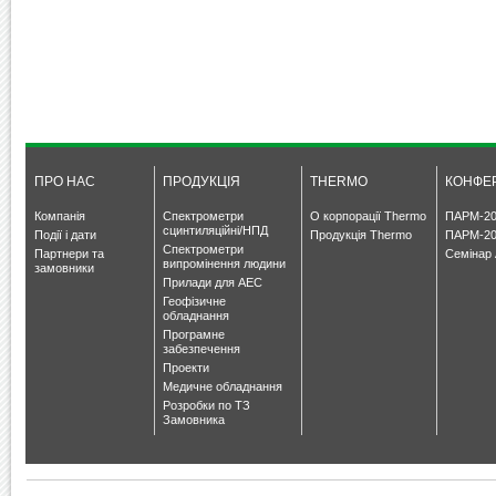
ПРО НАС
ПРОДУКЦІЯ
THERMO
КОНФЕР
Компанія
Спектрометри
О корпорації Thermo
ПАРМ-20
сцинтиляційні/НПД
Події і дати
Продукція Thermo
ПАРМ-20
Спектрометри
Партнери та
Семінар 
випромінення людини
замовники
Прилади для АЕС
Геофізичне
обладнання
Програмне
забезпечення
Проекти
Медичне обладнання
Розробки по ТЗ
Замовника