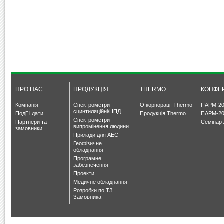
ПРО НАС
ПРОДУКЦІЯ
THERMO
КОНФЕР
Компанія
Спектрометри
О корпорації Thermo
ПАРМ-20
сцинтиляційні/НПД
Події і дати
Продукція Thermo
ПАРМ-20
Спектрометри
Партнери та
Семінар 
випромінення людини
замовники
Прилади для АЕС
Геофізичне
обладнання
Програмне
забезпечення
Проекти
Медичне обладнання
Розробки по ТЗ
Замовника