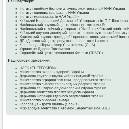
Наші партнери:
Інститут проблем безпеки атомних електростанцій НАН України
Інститут ядерних досліджень НАН України
Інститут монокристалів НАН України
Київський Національний Державний Університет ім. Т. Г. Шевченка
Національний науковий центр «Інститут метрології»
Національний технічний університет України «Київський політехні
Київський науково-дослідний і проектно-конструкторський інститу
Харківський науково-дослідний і проектно-конструкторський інст
ДП «Державний центр регулювання поставок і якості»
Корпорація «Термофішер Саинтифик» (США)
Українське Ядерне Товариство
Європейський центр техногенної безпеки (TESEC)
Наші основні замовники:
НАЕК «ЕНЕРГОАТОМ»
Міністерство охорони здоров'я України
Державна служба з надзвичайних ситуацій України
Міністерство аграрної політики і продовольства України
Міністерство екології та природних ресурсів України
Державна санітарно-епідеміологічна служба України
Державне агентство лісових ресурсів України
Державна інспекція ядерного регулювання України
Міністерство оборони Канади
Корпорація «Третя Хвиля» (Японія)
Міжнародне Агентство з Атомної Енергетики (МАГАТЕ)