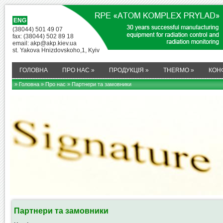
ENG
(38044) 501 49 07
fax: (38044) 502 89 18
email: akp@akp.kiev.ua
st. Yakova Hnizdovskoho,1, Kyiv
ГОЛОВНА
ПРО НАС
»
ПРОДУКЦІЯ
»
THERMO
»
КОН
» Головна
»
Про нас
» Партнери та замовники
Партнери та замовники