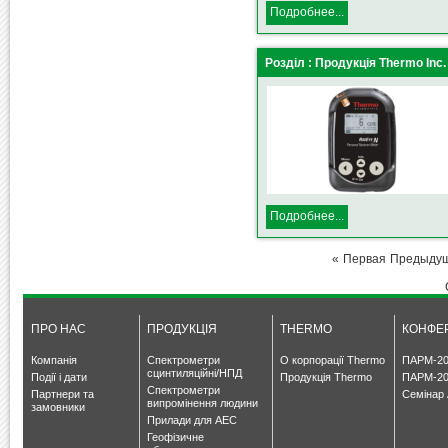
Подробнее...
Розділ : Продукція Thermo Inc.
Подробнее...
«
Первая
Предыду
ПРО НАС
ПРОДУКЦІЯ
THERMO
КОНФЕР
Компанія
Спектрометри
О корпорації Thermo
ПАРМ-20
сцинтиляційні/НПД
Події і дати
Продукція Thermo
ПАРМ-20
Спектрометри
Партнери та
Семінар 
випромінення людини
замовники
Прилади для АЕС
Геофізичне