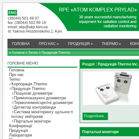
ENG
(38044) 501 49 07
fax: (38044) 502 89 18
email: akp@akp.kiev.ua
st. Yakova Hnizdovskoho,1, Kyiv
ГОЛОВНА
ПРО НАС
»
ПРОДУКЦІЯ
»
THERMO
»
КОН
» Головна
»
Termo
» Продукція Thermo
ГОЛОВНЕ МЕНЮ
Розділ : Продукція Thermo Inc.
Головна
Про нас
Termo
Корпорація Thermo
Продукція Thermo
Пошукові дозиметри
Прямопоказуючі дозиметри
Термолюмінісцентні дозиметри
Детектор контрабанди
Система моніторингу щільності
Подробнее...
потоку нейтронів
Портальні монітори
Конференції
Продукція
Портальні монітори
Лабораторія