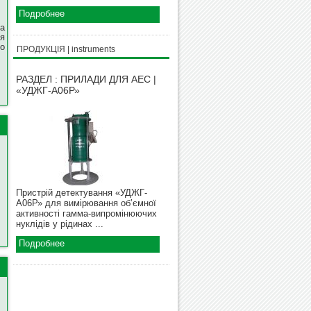
Подробнее
а
я
о
ПРОДУКЦІЯ | instruments
РАЗДЕЛ : ПРИЛАДИ ДЛЯ АЕС |
«УДЖГ-А06Р»
Пристрій детектування «УДЖГ-
А06Р» для вимірювання об’ємної
активності гамма-випромінюючих
нуклідів у рідинах ...
Подробнее