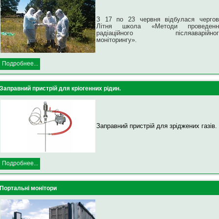
З 17 по 23 червня відбулася чергов
Літня школа «Методи проведенн
радіаційного післяаварійног
моніторингу».
Подробнее...
Заправний пристрій для кріогенних рідин.
Заправний пристрій для зріджених газів.
Подробнее...
Портальні монітори