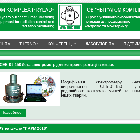
ЦІЯ
»
THERMO
»
КОНФЕРЕНЦІЇ
»
ЛАБОРАТОРІЯ
»
ПІДТРИ
СЕБ-01-150 бета спектрометр для контролю радіації в мишах
Модифікація спектрометру бета
випромінення СЕБ-01-150 дл
радіаційного контролю мишей та інши
інших тварин.
Подробнее...
Літня школа "ПАРМ 2018"