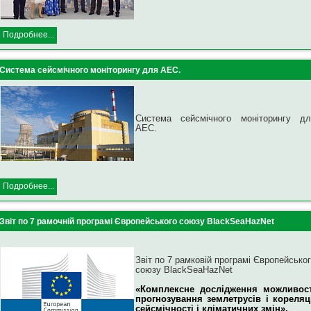
Подробнее...
Система сейсмічного моніторингу для АЕС.
Система сейсмічного моніторингу дл
АЕС.
Подробнее...
Звіт по 7 рамочній програмі Європейського союзу BlackSeaHazNet
Звіт по 7 рамковій програмі Європейсько
союзу BlackSeaHazNet
«Комплексне дослідження можливост
прогнозування землетрусів і кореляці
сейсмічності і кліматичних змін».