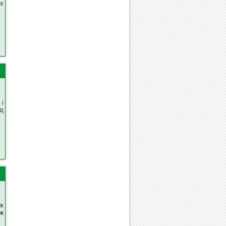
х
 і
ід
х
к