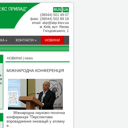
RUS
UA
(38044) 501 49 07
факс: (38044) 502 89 18
email: akp@akp.kiev.ua
м. Київ, вул. Якова
Гніздовського, 1
МКА
»
КОНТАКТИ
»
НОВИНИ
НОВИНИ | news
МІЖНАРОДНА КОНФЕРЕНЦІЯ
-
я
х
Міжнародна науково-технічна
конференція “Перспективи
впровадження інновацій у атомну
е...