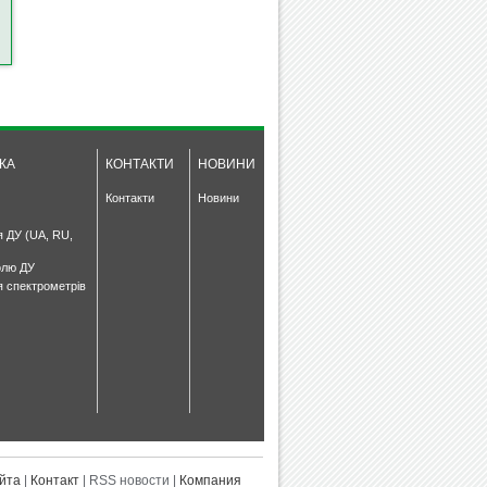
КА
КОНТАКТИ
НОВИНИ
Контакти
Новини
я ДУ (UA, RU,
олю ДУ
я спектрометрів
йта
|
Контакт
| RSS новости |
Компания