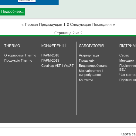
Подробнее...
«
Первая
Предыдущая
1
2
Следующая
Последняя
»
Страница 2 из 2
THERMO
КОНФЕРЕНЦІЇ
ЛАБОРАТОРІЯ
ПІДТРИМ
О корпорації Thermo
ПАРМ-2018
Аккредитація
Сервіс
Продукція Thermo
ПАРМ-2019
Продукція
Методики
Семінар АКП і УкрЯТ
Види випробувань
Порівнянн
BEL)
Міжлабораторні
випробування
Час контр
Контакти
Порівнянн
Карта са