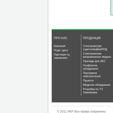
ПРО НАС
ПРОДУКЦІЯ
Компанія
Спектрометри
сцинтиляційні/НПД
Події і дати
Спектрометри
Партнери та
випромінення людини
замовники
Прилади для АЕС
Геофізичне
обладнання
Програмне
забезпечення
Проекти
Медичне обладнання
Розробки по ТЗ
Замовника
© 2011 AKP. Все права сохранены.