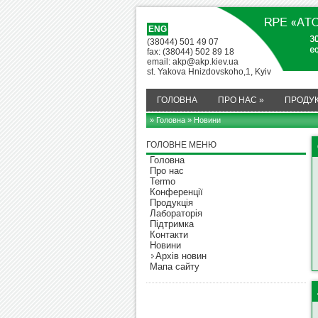
ENG
(38044) 501 49 07
fax: (38044) 502 89 18
email: akp@akp.kiev.ua
st. Yakova Hnizdovskoho,1, Kyiv
ГОЛОВНА
ПРО НАС
»
ПРОДУК
» Головна
» Новини
ГОЛОВНЕ МЕНЮ
Головна
Про нас
Termo
Конференції
Продукція
Лабораторія
Підтримка
Контакти
Новини
Архів новин
Мапа сайту