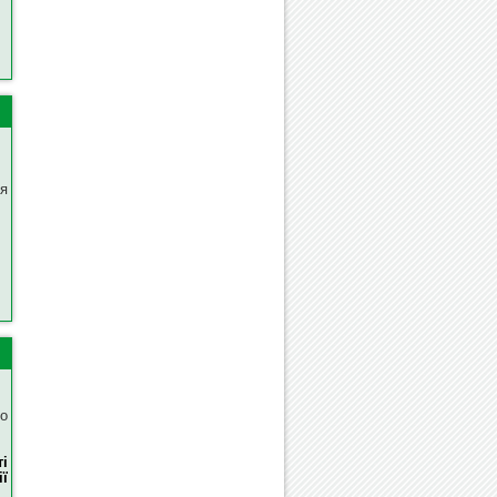
я
го
і
ї