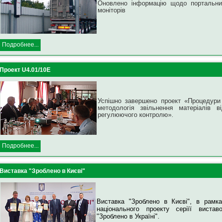
Оновлено інформацію щодо портальни
моніторів
Подробнее...
Проект U4.01/10E
Успішно завершено проект «Процедури
методологія звільнення матеріалів в
регулюючого контролю».
Подробнее...
Виставка "Зроблено в Києві"
Виставка "Зроблено в Києві", в рамка
національного проекту серіїї виставо
"Зроблено в Україні"
.