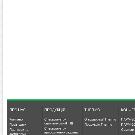
ПРО НАС
ПРОДУКЦІЯ
THERMO
КОНФЕР
Компанія
Спектрометри
О корпорації Thermo
ПАРМ-20
сцинтиляційні/НПД
Події і дати
Продукція Thermo
ПАРМ-20
Спектрометри
Партнери та
Семінар 
випромінення людини
замовники