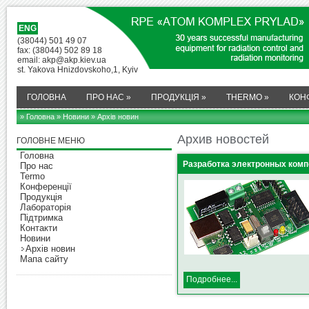
ENG
(38044) 501 49 07
fax: (38044) 502 89 18
email: akp@akp.kiev.ua
st. Yakova Hnizdovskoho,1, Kyiv
ГОЛОВНА
ПРО НАС
»
ПРОДУКЦІЯ
»
THERMO
»
КОН
» Головна
»
Новини
» Архів новин
Архив новостей
ГОЛОВНЕ МЕНЮ
Головна
Разработка электронных комп
Про нас
Termo
Конференції
Продукція
Лабораторія
Підтримка
Контакти
Новини
Архів новин
Мапа сайту
Подробнее...