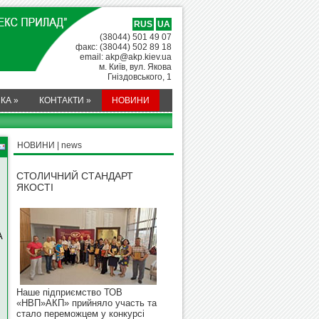
RUS
UA
(38044) 501 49 07
факс: (38044) 502 89 18
email: akp@akp.kiev.ua
м. Київ, вул. Якова
Гніздовського, 1
МКА
»
КОНТАКТИ
»
НОВИНИ
НОВИНИ | news
СТОЛИЧНИЙ СТАНДАРТ
ЯКОСТІ
А
Наше підприємство ТОВ
«НВП»АКП» прийняло участь та
стало переможцем у конкурсі