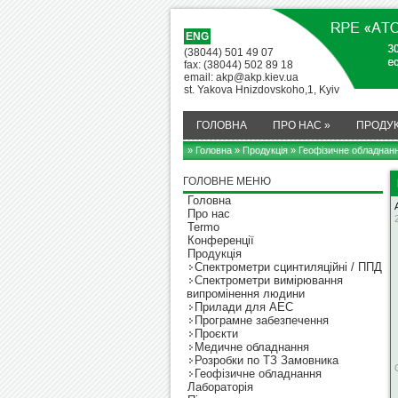
ENG
(38044) 501 49 07
fax: (38044) 502 89 18
email: akp@akp.kiev.ua
st. Yakova Hnizdovskoho,1, Kyiv
ГОЛОВНА
ПРО НАС
»
ПРОДУК
» Головна
»
Продукція
» Геофізичне обладнан
ГОЛОВНЕ МЕНЮ
Головна
Про нас
Termo
Конференції
Продукція
Cпектрометри сцинтиляційні / ППД
Cпектрометри вимірювання
випромінення людини
Прилади для АЕС
Програмне забезпечення
Проєкти
Медичне обладнання
Розробки по ТЗ Замовника
Геофізичне обладнання
Лабораторія