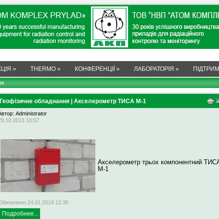
ЦІЯ
»
THERMO
»
КОНФЕРЕНЦІЇ
»
ЛАБОРАТОРІЯ
»
ПІДТРИ
ня
Геофізичне обладнання | Акселерометр ТИСА М-1
Автор: Administrator
29.10.2013 10:57
Акселерометр трьох компонентний ТИС
М-1
Обновлено 24.01.2019 12:35
Подробнее...